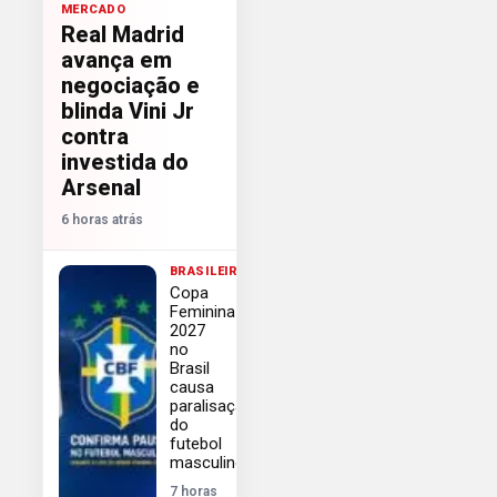
MERCADO
Real Madrid
avança em
negociação e
blinda Vini Jr
contra
investida do
Arsenal
6 horas atrás
BRASILEIRÃO
Copa
Feminina
2027
no
Brasil
causa
paralisação
do
futebol
masculino
7 horas