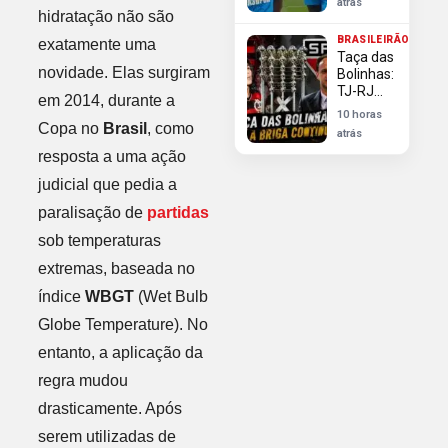
atrás
avanços
hidratação não são
do
BRASILEIRÃO
exatamente uma
Flamengo
Taça das
em sua
novidade. Elas surgiram
Bolinhas:
contratação
TJ-RJ
em 2014, durante a
rejeita
10 horas
Flamengo
Copa no
Brasil
, como
atrás
e reitera
resposta a uma ação
direito do
São
judicial que pedia a
Paulo ao
troféu
paralisação de
partidas
sob temperaturas
extremas, baseada no
índice
WBGT
(Wet Bulb
Globe Temperature). No
entanto, a aplicação da
regra mudou
drasticamente. Após
serem utilizadas de