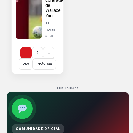
contratação
de
Wallace
Yan
11
horas
atrás
1
2
…
269
Próxima
PUBLICIDADE
COMUNIDADE OFICIAL