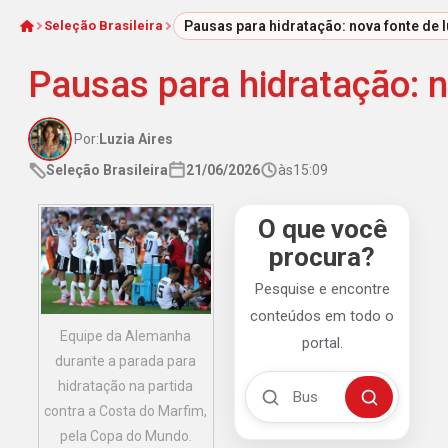
Seleção Brasileira
Pausas para hidratação: nova fonte de 
Início
Pausas para hidratação: 
Por:
Luzia Aires
Seleção Brasileira
21/06/2026
às
15:09
O que você
procura?
Pesquise e encontre
conteúdos em todo o
Equipe da Alemanha
portal.
durante a parada para
Buscar no Mengão 360
hidratação na partida
Buscar
contra a Costa do Marfim,
pela Copa do Mundo.