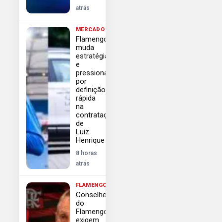
atrás
MERCADO
Flamengo
muda
estratégia
e
pressiona
por
definição
rápida
na
contratação
de
Luiz
Henrique
8 horas
atrás
FLAMENGO
Conselheiros
do
Flamengo
exigem