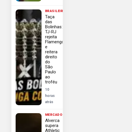
BRASILEIRÃO
Taça
das
Bolinhas:
TJ-RJ
rejeita
Flamengo
e
reitera
direito
do
São
Paulo
ao
troféu
10
horas
atrás
MERCADO
Alverca
supera
Athletic