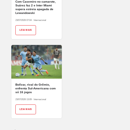
Com Casemiro no camarote,
Suárez faz 2 e Inter Miami
supera estreia apagada de
Lewandowski
23/07/2026 07:04
·
Internacional
LEIA MAIS
Bolívar, rival do Grêmio,
enfrenta Sul-Americana com
só 16 jogos
23/07/2026 13:09
·
Internacional
LEIA MAIS