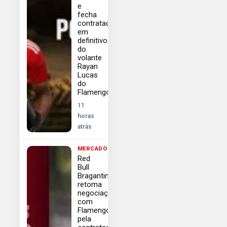
e
fecha
contratação
em
definitivo
do
volante
Rayan
Lucas
do
Flamengo
11
horas
atrás
MERCADO
Red
Bull
Bragantino
retoma
negociações
com
Flamengo
pela