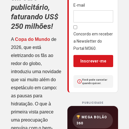
publicitário,
E-mail
faturando US$
250 milhões!
Concordo em receber
A
Copa do Mundo
de
a Newsletter do
2026, que está
Portal M360.
eletrizando os fãs ao
Inscrever-me
redor do globo,
introduziu uma novidade
que vai muito além do
Você pode cancelar
quando quiser.
espetáculo em campo:
as pausas para
hidratação. O que à
PUBLICIDADE
primeira vista parece
MEGA BOLÃO
uma preocupação
360
genuína com o bem-