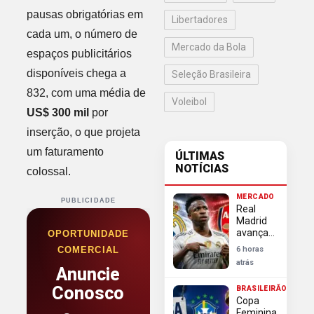
pausas obrigatórias em
Libertadores
cada um, o número de
Mercado da Bola
espaços publicitários
disponíveis chega a
Seleção Brasileira
832, com uma média de
Voleibol
US$ 300 mil
por
inserção, o que projeta
um faturamento
ÚLTIMAS
NOTÍCIAS
colossal.
MERCADO
PUBLICIDADE
Real
Madrid
avança
OPORTUNIDADE
em
COMERCIAL
6 horas
negociação
atrás
e blinda
Anuncie
Vini Jr
Conosco
BRASILEIRÃO
contra
Copa
investida
Feminina