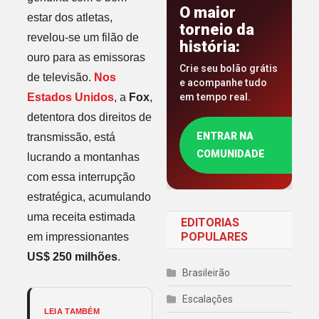
O maior
estar dos atletas,
torneio da
revelou-se um filão de
história:
ouro para as emissoras
Crie seu bolão grátis
de televisão.
Nos
e acompanhe tudo
Estados Unidos
, a
Fox
,
em tempo real.
detentora dos direitos de
ENTRAR NA
transmissão, está
COMUNIDADE
lucrando a montanhas
com essa interrupção
estratégica, acumulando
uma receita estimada
EDITORIAS
POPULARES
em impressionantes
US$ 250 milhões
.
Brasileirão
Escalações
LEIA TAMBÉM