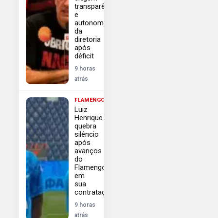
transparência
e
autonomia
da
diretoria
após
déficit
9 horas
atrás
FLAMENGO
Luiz
Henrique
quebra
silêncio
após
avanços
do
Flamengo
em
sua
contratação
9 horas
atrás