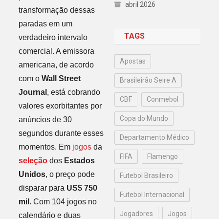
abril 2026
transformação dessas
paradas em um
TAGS
verdadeiro intervalo
comercial. A emissora
Apostas
americana, de acordo
com o
Wall Street
Brasileirão Seire A
Journal
, está cobrando
CBF
Conmebol
valores exorbitantes por
Copa do Mundo
anúncios de 30
segundos durante esses
Departamento Médico
momentos. Em
jogos
da
FIFA
Flamengo
seleção
dos
Estados
Unidos
, o preço pode
Futebol Brasileiro
disparar para
US$ 750
Futebol Internacional
mil
. Com 104 jogos no
Jogadores
Jogos
calendário e duas