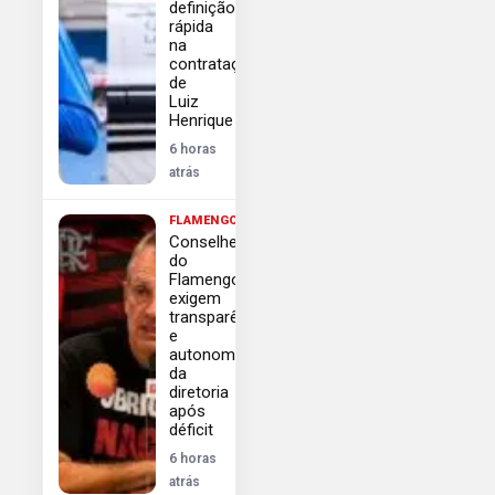
definição
rápida
na
contratação
de
Luiz
Henrique
6 horas
atrás
FLAMENGO
Conselheiros
do
Flamengo
exigem
transparência
e
autonomia
da
diretoria
após
déficit
6 horas
atrás