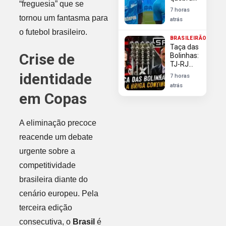
déficit
“freguesia” que se
silêncio
7 horas
após
tornou um fantasma para
atrás
avanços
o futebol brasileiro.
do
BRASILEIRÃO
Flamengo
Taça das
em sua
Crise de
Bolinhas:
contratação
TJ-RJ
rejeita
identidade
7 horas
Flamengo
atrás
e reitera
em Copas
direito do
São
Paulo ao
A eliminação precoce
troféu
reacende um debate
urgente sobre a
competitividade
brasileira diante do
cenário europeu. Pela
terceira edição
consecutiva, o
Brasil
é