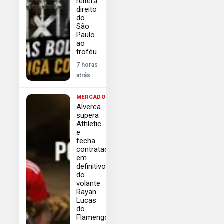
reitera
direito
do
São
Paulo
ao
troféu
7 horas
atrás
MERCADO
Alverca
supera
Athletic
e
fecha
contratação
em
definitivo
do
volante
Rayan
Lucas
do
Flamengo