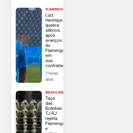
FLAMENGO
Luiz
Henrique
quebra
silêncio
após
avanços
do
Flamengo
em
sua
contratação
7 horas
atrás
BRASILEIRÃO
Taça
das
Bolinhas:
TJ-RJ
rejeita
Flamengo
e