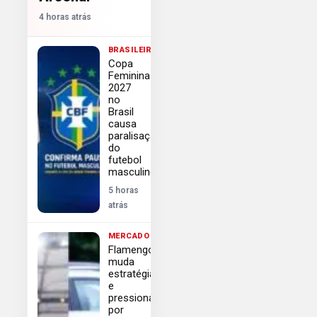
4 horas atrás
BRASILEIRÃO
Copa
Feminina
2027
no
Brasil
causa
paralisação
do
futebol
masculino
5 horas
atrás
MERCADO
Flamengo
muda
estratégia
e
pressiona
por