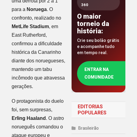
uma derrota por 2 a 1
360
para a
Noruega
. O
O maior
confronto, realizado no
torneio da
MetLife Stadium
, em
história:
East Rutherford,
Crie seu bolão grátis
confirmou a dificuldade
e acompanhe tudo
histórica da Canarinho
em tempo real.
diante dos noruegueses,
mantendo um tabu
ENTRAR NA
COMUNIDADE
incômodo que atravessa
gerações.
O protagonista do duelo
EDITORIAS
foi, sem surpresas,
POPULARES
Erling Haaland
. O astro
norueguês comandou o
Brasileirão
ataque europeu e