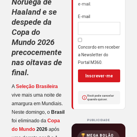
Noruega
de
e-mail.
Haaland
e se
E-mail
despede da
Copa do
Mundo 2026
Concordo em receber
precocemente
a Newsletter do
nas oitavas de
Portal M360.
final.
Inscrever-me
A
Seleção Brasileira
vive mais uma noite de
Você pode cancelar
quando quiser.
amargura em Mundiais.
Neste domingo, o
Brasil
foi eliminado da
Copa
PUBLICIDADE
do Mundo
2026
após
MEGA BOLÃO