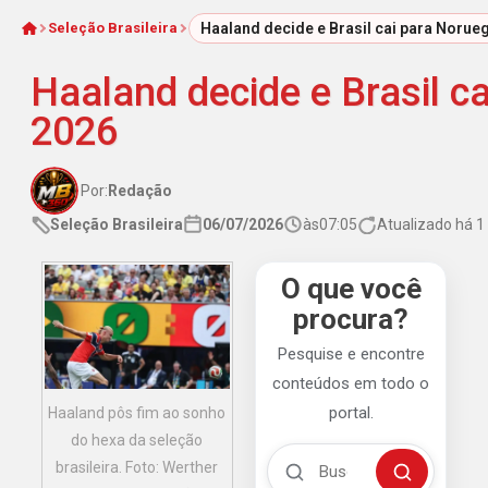
Seleção Brasileira
Haaland decide e Brasil cai para Noru
Início
Haaland decide e Brasil 
2026
Por:
Redação
Seleção Brasileira
06/07/2026
às
07:05
Atualizado há 
O que você
procura?
Pesquise e encontre
conteúdos em todo o
portal.
Haaland pôs fim ao sonho
do hexa da seleção
Buscar no Mengão 360
brasileira. Foto: Werther
Buscar