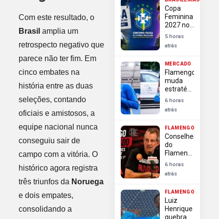
contra
Copa
investida
Feminina
Com este resultado, o
do
2027 no
Arsenal
Brasil
amplia um
Brasil
5 horas
causa
retrospecto negativo que
atrás
paralisação
parece não ter fim. Em
do
MERCADO
futebol
cinco embates na
Flamengo
masculino
muda
história entre as duas
estratégia
e
seleções, contando
6 horas
pressiona
atrás
oficiais e amistosos, a
por
definição
equipe nacional nunca
FLAMENGO
rápida na
Conselheiros
contratação
conseguiu sair de
do
de Luiz
Flamengo
campo com a vitória. O
Henrique
exigem
6 horas
histórico agora registra
transparência
atrás
e
três triunfos da
Noruega
autonomia
FLAMENGO
da
e dois empates,
Luiz
diretoria
consolidando a
Henrique
após
quebra