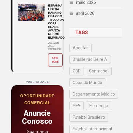
maio 2026
ESPANHA
LIDERA
RANKING
abril 2026
FIFA COM
TÍTULO DA
COPA;
BRASIL
AVANÇA
TAGS
MESMO
ELIMINADO
20/07/2026
20:01
·
Apostas
Internacional
LEIA
Brasileirão Seire A
MAIS
CBF
Conmebol
Copa do Mundo
PUBLICIDADE
Departamento Médico
OPORTUNIDADE
COMERCIAL
FIFA
Flamengo
Anuncie
Futebol Brasileiro
Conosco
Futebol Internacional
Sua marca