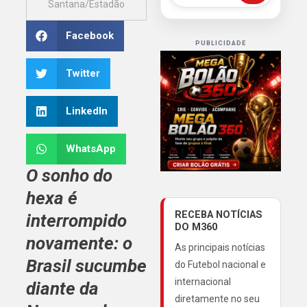
Santana/Estadão
Facebook
PUBLICIDADE
Twitter
LinkedIn
WhatsApp
O sonho do
hexa é
RECEBA NOTÍCIAS
interrompido
DO M360
novamente: o
As principais notícias
Brasil
sucumbe
do Futebol nacional e
internacional
diante da
diretamente no seu