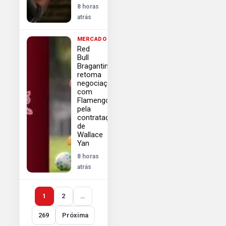
8 horas
atrás
MERCADO
Red
Bull
Bragantino
retoma
negociações
com
Flamengo
pela
contratação
de
Wallace
Yan
8 horas
atrás
1
2
…
269
Próxima