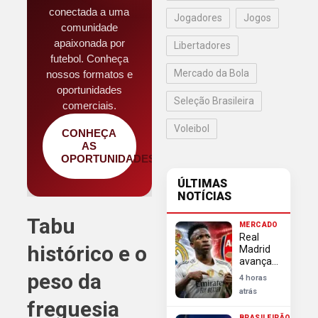
conectada a uma
Jogadores
Jogos
comunidade
apaixonada por
Libertadores
futebol. Conheça
Mercado da Bola
nossos formatos e
oportunidades
Seleção Brasileira
comerciais.
Voleibol
CONHEÇA
AS
OPORTUNIDADES
ÚLTIMAS
NOTÍCIAS
Tabu
MERCADO
Real
histórico e o
Madrid
avança
em
peso da
4 horas
negociação
atrás
e blinda
freguesia
Vini Jr
BRASILEIRÃO