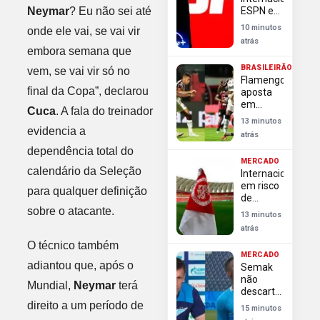
do Brasil
Neymar
? Eu não sei até
ESPN e
Disney+
10 minutos
onde ele vai, se vai vir
transmitem
atrás
2 mil
embora semana que
jogos na
BRASILEIRÃO
vem, se vai vir só no
temporada
Flamengo
2026/27
final da Copa”, declarou
aposta
em
Cuca
. A fala do treinador
retrospecto
13 minutos
favorável
evidencia a
atrás
para
dependência total do
superar
MERCADO
Vitória e
calendário da Seleção
Internacional
reencontrar
em risco
vitórias
para qualquer definição
de
no
punição
sobre o atacante.
Brasileirão
13 minutos
da Fifa;
atrás
Flamengo
O técnico também
garante
MERCADO
zagueira
adiantou que, após o
Semak
por mais
não
5 anos
Mundial,
Neymar
terá
descarta
saída de
direito a um período de
15 minutos
Luiz