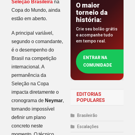
Seleção Brasileira
na
O maior
Copa do Mundo, ainda
torneio da
estão em aberto.
história:
Crie seu bolão grátis
A principal variável,
e acompanhe tudo
em tempo real.
segundo o comandante,
é o desempenho do
ENTRAR NA
Brasil na competição
COMUNIDADE
internacional. A
permanência da
Seleção na Copa
impacta diretamente o
EDITORIAS
POPULARES
cronograma de
Neymar
,
tornando impossível
Brasileirão
definir um plano
concreto neste
Escalações
momento. O técnico