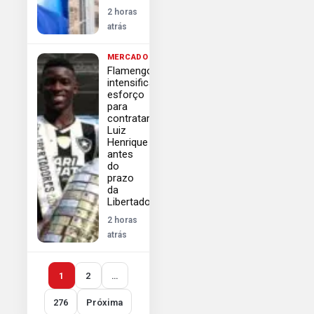
2 horas
atrás
MERCADO
Flamengo
intensifica
esforço
para
contratar
Luiz
Henrique
antes
do
prazo
da
Libertadores
2 horas
atrás
1
2
…
276
Próxima