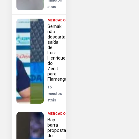
minutos
atrás
MERCADO
Semak
não
descarta
saída
de
Luiz
Henrique
do
Zenit
para
Flamengo
15
minutos
atrás
MERCADO
Bap
barra
proposta
do