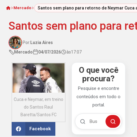
Mercado
Santos sem plano para retorno de Neymar Cuca 
Início
Santos sem plano para r
Por:
Luzia Aires
Mercado
04/07/2026
às
17:07
O que você
procura?
Pesquise e encontre
conteúdos em todo o
Cuca e Neymar, em treino
portal.
do Santos Raul
Baretta/Santos FC
Buscar no Mengão 360
Buscar
Facebook