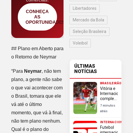
Libertadores
CONHEÇA
AS
Mercado da Bola
OPORTUNIDADES
Seleção Brasileira
Voleibol
## Plano em Aberto para
o Retorno de Neymar
ÚLTIMAS
“Para
Neymar
, não tem
NOTÍCIAS
plano, a gente não sabe
BRASILEIRÃO
o que vai acontecer com
Vitória e
Internacional
o Brasil, tomara que ele
completam
lista de
vá até o último
7 minutos
classificados
atrás
momento, que vá à final,
às
quartas
não tem plano nenhum.
INTERNACIONAL
da Copa
Futebol
Betano
Qual é o plano do
internacional: