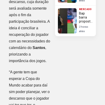
atrás
descanso, cuja duração
Henrique
do Zenit
será avaliada somente
MERCADO
para
Bap
Flamengo
após o fim da
barra
participação brasileira. A
proposta
do
2 horas
ideia é conciliar a
Flamengo
atrás
pela
recuperação do jogador
contratação
com as necessidades do
de Luiz
Henrique
calendário do
Santos
,
junto ao
Zenit
priorizando a
importância dos jogos.
“A gente tem que
esperar a Copa do
Mundo acabar para daí
sim poder planejar, ver o
descanso que o jogador
vai ter que ter, o