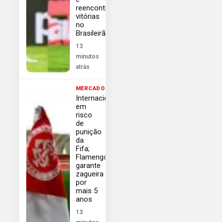
reencontrar
vitórias
no
Brasileirão
13
minutos
atrás
MERCADO
Internacional
em
risco
de
punição
da
Fifa;
Flamengo
garante
zagueira
por
mais 5
anos
13