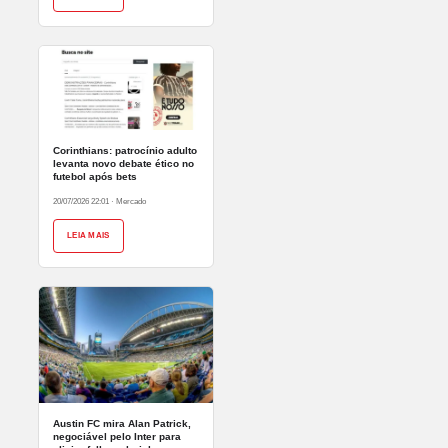
Corinthians: patrocínio adulto
levanta novo debate ético no
futebol após bets
20/07/2026 22:01
·
Mercado
LEIA MAIS
Austin FC mira Alan Patrick,
negociável pelo Inter para