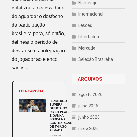
Flamengo
enfatizou a necessidade
Internacional
de aguardar o desfecho
da participação
Lesões
brasileira para, só então,
Libertadores
delinear o período de
Mercado
descanso e a integração
do jogador ao elenco
Seleção Brasileira
santista.
ARQUIVOS
LEIA TAMBÉM
agosto 2026
FLAMENGO
SUPERA
julho 2026
OFERTA DO
RIVER PLATE
E GANHA
junho 2026
FORÇA NA
CONTRATAÇÃO
DE THIAGO
maio 2026
ALMADA
20/07/2026