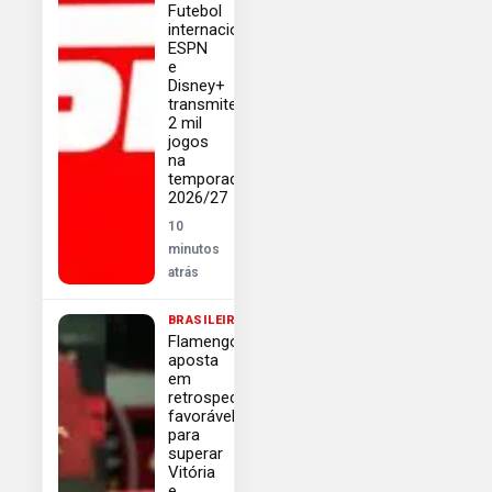
Futebol
internacional:
ESPN
e
Disney+
transmitem
2 mil
jogos
na
temporada
2026/27
10
minutos
atrás
BRASILEIRÃO
Flamengo
aposta
em
retrospecto
favorável
para
superar
Vitória
e