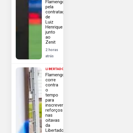
Flamengo
pela
contratação
de
Luiz
Henrique
junto
ao
Zenit
2 horas
atrás
LIBERTADORES
Flamengo
corre
contra
o
tempo
para
inscrever
reforços
nas
oitavas
da
Libertadores