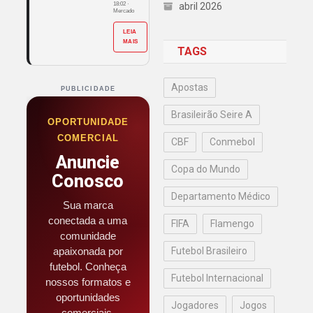
18:02
·
abril 2026
Mercado
LEIA
MAIS
TAGS
Apostas
PUBLICIDADE
Brasileirão Seire A
OPORTUNIDADE
COMERCIAL
CBF
Conmebol
Anuncie
Copa do Mundo
Conosco
Departamento Médico
Sua marca
conectada a uma
FIFA
Flamengo
comunidade
apaixonada por
Futebol Brasileiro
futebol. Conheça
Futebol Internacional
nossos formatos e
oportunidades
Jogadores
Jogos
comerciais.