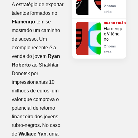
histórico
A estratégia de exportar
2 horas
de
atrás
talentos formados no
invencibilidade
contra
Flamengo
tem se
BRASILEIRÃO
Vitória
Flamengo
mostrado um caminho
x Vitória
de sucesso. Um
no
Brasileirão
2 horas
exemplo recente é a
Globo
atrás
não
venda do jovem
Ryan
transmite
Roberto
ao Shakhtar
veja
onde
Donetsk por
assistir
impressionantes 10
milhões de euros, um
valor que comprova o
potencial de retorno
financeiro dos jovens
rubro-negros. No caso
de
Wallace Yan
, uma