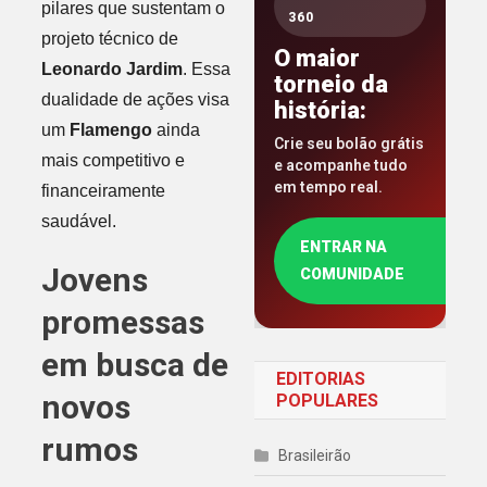
pilares que sustentam o
360
projeto técnico de
O maior
Leonardo Jardim
. Essa
torneio da
dualidade de ações visa
história:
um
Flamengo
ainda
Crie seu bolão grátis
mais competitivo e
e acompanhe tudo
em tempo real.
financeiramente
saudável.
ENTRAR NA
Jovens
COMUNIDADE
promessas
em busca de
EDITORIAS
novos
POPULARES
rumos
Brasileirão