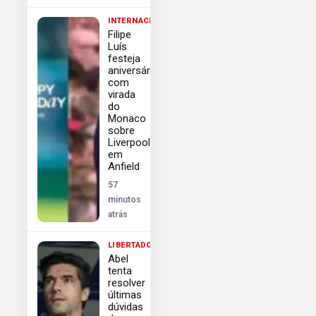
INTERNACIONAL
Filipe
Luís
festeja
aniversário
com
virada
do
Monaco
sobre
Liverpool
em
Anfield
57
minutos
atrás
LIBERTADORES
Abel
tenta
resolver
últimas
dúvidas