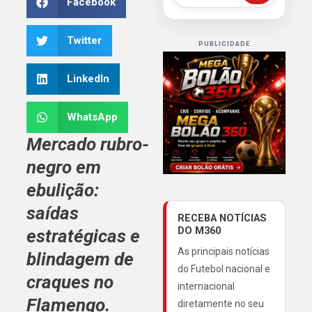
Facebook
Twitter
PUBLICIDADE
LinkedIn
WhatsApp
Mercado rubro-
negro em
ebulição:
saídas
RECEBA NOTÍCIAS
DO M360
estratégicas e
As principais notícias
blindagem de
do Futebol nacional e
craques no
internacional
Flamengo.
diretamente no seu