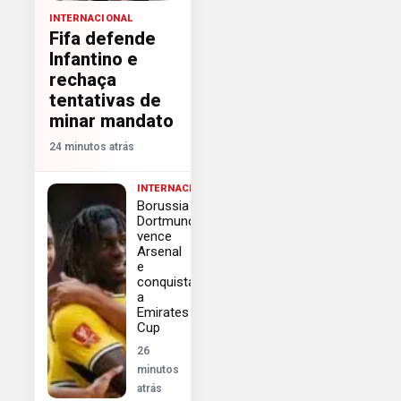
INTERNACIONAL
Fifa defende
Infantino e
rechaça
tentativas de
minar mandato
24 minutos atrás
INTERNACIONAL
Borussia
Dortmund
vence
Arsenal
e
conquista
a
Emirates
Cup
26
minutos
atrás