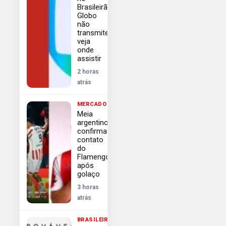
Brasileirão
Globo
não
transmite
veja
onde
assistir
2 horas
atrás
MERCADO
Meia
argentino
confirma
contato
do
Flamengo
após
golaço
3 horas
atrás
BRASILEIRÃO