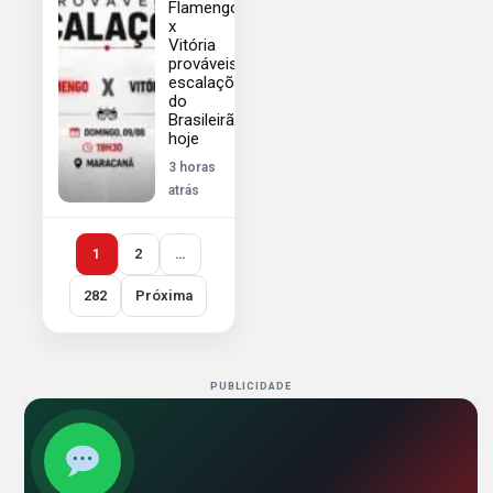
Flamengo
x
Vitória
prováveis
escalações
do
Brasileirão
hoje
3 horas
atrás
1
2
…
282
Próxima
PUBLICIDADE