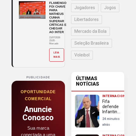
FLAMENGO
FOI CHAVE
Jogadores
Jogos
PARA
MATHEUS
CUNHA
Libertadores
SUPERAR
CRÍTICAS E
CHEGAR
Mercado da Bola
AO INTER
21/07/2026
15:05
·
Seleção Brasileira
Mercado
LEIA
Voleibol
MAIS
ÚLTIMAS
PUBLICIDADE
NOTÍCIAS
OPORTUNIDADE
INTERNACIONAL
COMERCIAL
Fifa
defende
Anuncie
Infantino
Conosco
e
24 minutos
rechaça
atrás
tentativas
Sua marca
de minar
conectada a uma
INTERNACIONAL