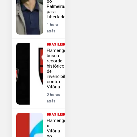
do
Palmeiras
para
Libertadores
1 hora
atrás
BRASILEIRÃO
Flamengo
busca
recorde
histórico
de
invencibilidade
contra
Vitória
2 horas
atrás
BRASILEIRÃO
Flamengo
x
Vitória
no