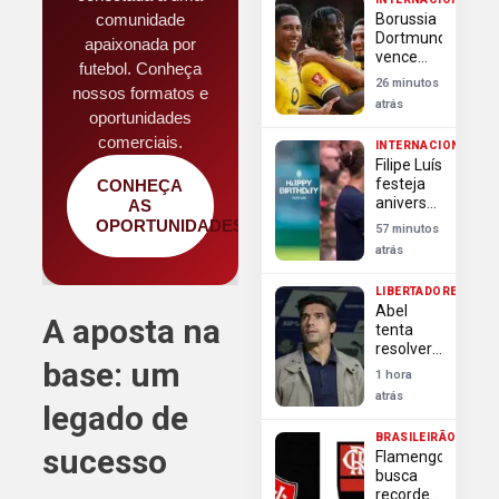
mandato
comunidade
Borussia
Dortmund
apaixonada por
vence
futebol. Conheça
Arsenal e
26 minutos
nossos formatos e
conquista
atrás
a
oportunidades
Emirates
comerciais.
INTERNACIONAL
Cup
Filipe Luís
festeja
CONHEÇA
aniversário
AS
com
OPORTUNIDADES
57 minutos
virada do
atrás
Monaco
sobre
LIBERTADORES
Liverpool
Abel
em
A aposta na
tenta
Anfield
resolver
base: um
últimas
1 hora
dúvidas
atrás
do
legado de
Palmeiras
BRASILEIRÃO
para
sucesso
Flamengo
Libertadores
busca
recorde