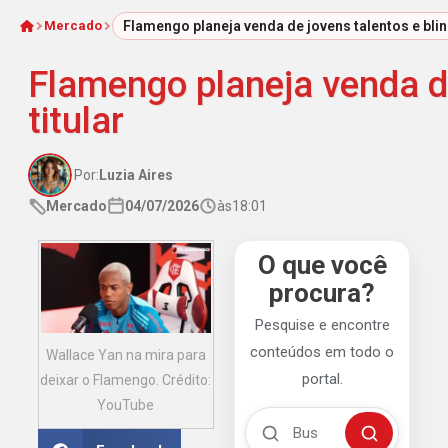
Mercado
Flamengo planeja venda de jovens talentos e blind
Início
Flamengo planeja venda de
titular
Por:
Luzia Aires
Mercado
04/07/2026
às
18:01
O que você
procura?
Pesquise e encontre
conteúdos em todo o
Wallace Yan na mira para
portal.
deixar o Flamengo. Crédito:
YouTube
Buscar no Mengão 360
Buscar