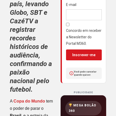
país, levando
E-mail
Globo
,
SBT
e
CazéTV
a
registrar
Concordo em receber
recordes
a Newsletter do
Portal M360.
históricos de
audiência
,
Inscrever-me
confirmando a
paixão
Você pode cancelar
quando quiser.
nacional pelo
futebol
.
PUBLICIDADE
A
Copa do Mundo
tem
MEGA BOLÃO
o poder de parar o
360
Brasil
, e a estreia da