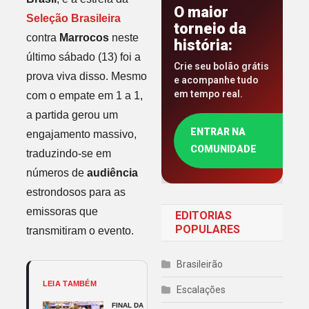
O maior
Seleção Brasileira
torneio da
contra
Marrocos
neste
história:
último sábado (13) foi a
Crie seu bolão grátis
prova viva disso. Mesmo
e acompanhe tudo
em tempo real.
com o empate em 1 a 1,
a partida gerou um
ENTRAR NA
engajamento massivo,
COMUNIDADE
traduzindo-se em
números de
audiência
estrondosos para as
emissoras que
EDITORIAS
POPULARES
transmitiram o evento.
Brasileirão
LEIA TAMBÉM
Escalações
FINAL DA