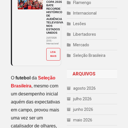
COPA 2026
Flamengo
BATE
RECORDE
HISTÓRICO
Internacional
DE
AUDIÊNCIA
TELEVISIVA
Lesões
NOS
ESTADOS
UNIDOS
Libertadores
21/07/2026
22:01
·
Internacional
Mercado
LEIA
Seleção Brasileira
MAIS
ARQUIVOS
O
futebol
da
Seleção
Brasileira
, mesmo com
agosto 2026
um desempenho inicial
julho 2026
aquém das expectativas
junho 2026
em campo, provou mais
uma vez ser um
maio 2026
catalisador de olhares,