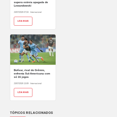
supera estreia apagada de
Lewandowski
23/07/2026 07:04
·
Internacional
LEIA MAIS
Bolívar, rival do Grêmio,
enfrenta Sul-Americana com
só 16 jogos
23/07/2026 13:09
·
Internacional
LEIA MAIS
TÓPICOS RELACIONADOS