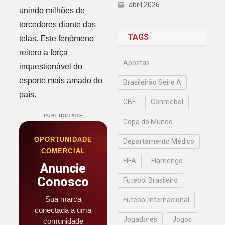
abril 2026
unindo milhões de
torcedores diante das
TAGS
telas. Este fenômeno
reitera a força
Apostas
inquestionável do
esporte mais amado do
Brasileirão Seire A
país.
CBF
Conmebol
PUBLICIDADE
Copa do Mundo
OPORTUNIDADE
Departamento Médico
COMERCIAL
FIFA
Flamengo
Anuncie
Conosco
Futebol Brasileiro
Sua marca
Futebol Internacional
conectada a uma
Jogadores
Jogos
comunidade