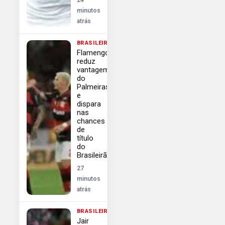
minutos
atrás
BRASILEIRÃO
Flamengo
reduz
vantagem
do
Palmeiras
e
dispara
nas
chances
de
título
do
Brasileirão
27
minutos
atrás
BRASILEIRÃO
Jair