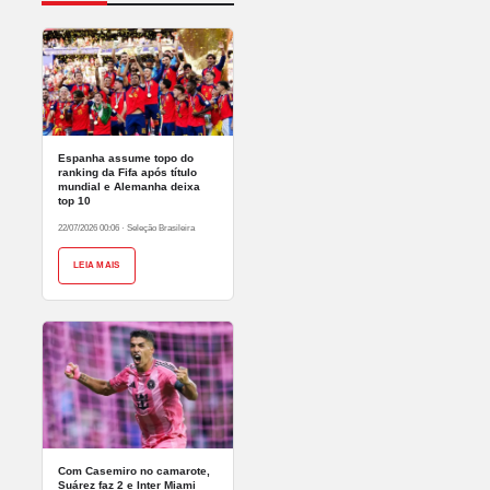
Espanha assume topo do
ranking da Fifa após título
mundial e Alemanha deixa
top 10
22/07/2026 00:06
·
Seleção Brasileira
LEIA MAIS
Com Casemiro no camarote,
Suárez faz 2 e Inter Miami