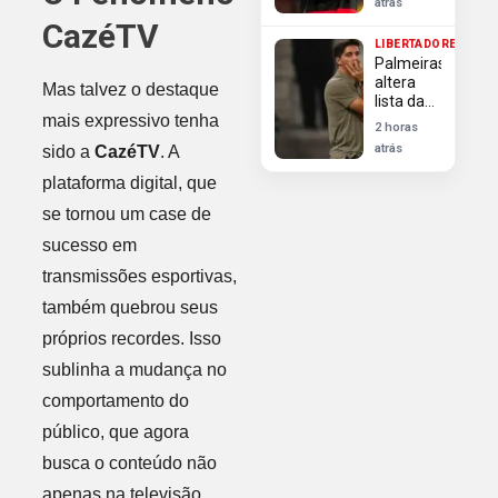
atrás
Torcida
CazéTV
após
LIBERTADORES
golaço
Palmeiras
em
altera
vitória do
Mas talvez o destaque
lista da
Flamengo
mais expressivo tenha
Libertadores:
2 horas
Barboza
atrás
sido a
CazéTV
. A
entre
cinco
plataforma digital, que
novidades
se tornou um case de
sucesso em
transmissões esportivas,
também quebrou seus
próprios recordes. Isso
sublinha a mudança no
comportamento do
público, que agora
busca o conteúdo não
apenas na televisão