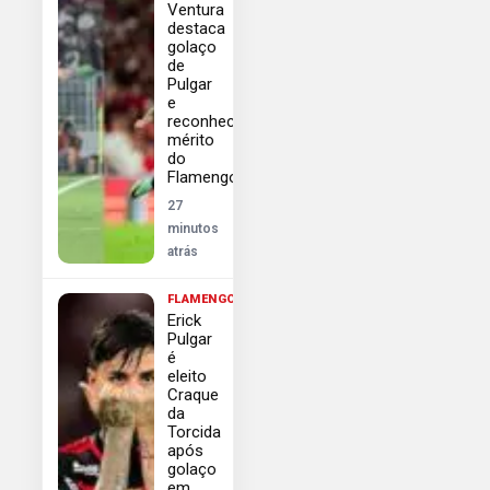
Ventura
destaca
golaço
de
Pulgar
e
reconhece
mérito
do
Flamengo
27
minutos
atrás
FLAMENGO
Erick
Pulgar
é
eleito
Craque
da
Torcida
após
golaço
em