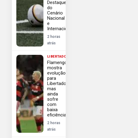
Destaques
do
Cenário
Nacional
e
Internacional
2 horas
atrás
LIBERTADORES
Flamengo
mostra
evolução
para
Libertadores,
mas
ainda
sofre
com
baixa
eficiência
2 horas
atrás