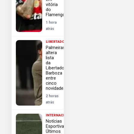
vitória
do
Flamengo
1 hora
atrás
LIBERTADORES
Palmeiras
altera
lista
da
Libertadores:
Barboza
entre
cinco
novidades
2 horas
atrás
INTERNACIONAL
Notícias
Esportivas:
Últimos