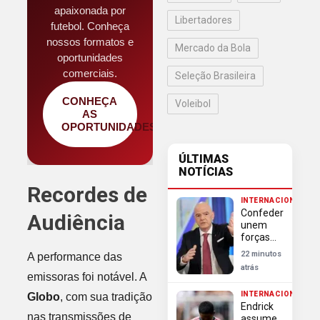
apaixonada por
Libertadores
futebol. Conheça
nossos formatos e
Mercado da Bola
oportunidades
comerciais.
Seleção Brasileira
CONHEÇA
Voleibol
AS
OPORTUNIDADES
ÚLTIMAS
NOTÍCIAS
Recordes de
INTERNACIONAL
Confederações
Audiência
unem
forças
criticando
22 minutos
A performance das
Infantino
atrás
por
emissoras foi notável. A
controle
INTERNACIONAL
Globo
, com sua tradição
do
Endrick
futebol
nas transmissões de
assume