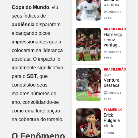
a camisa
Copa do Mundo
, viu
9 do Real
24 minutos
Madrid
seus índices de
atrás
mesmo
audiência
dispararem,
com
BRASILEIRÃO
futuro
alcançando picos
Flamengo
incerto
reduz
no clube
impressionantes que a
vantagem
colocaram na liderança
do
27 minutos
Palmeiras
atrás
absoluta. O impacto foi
e dispara
nas
igualmente significativo
BRASILEIRÃO
chances
Jair
para o
SBT
, que
de título
Ventura
do
conquistou seus
destaca
Brasileirão
golaço
27 minutos
maiores números do
de Pulgar
atrás
e
ano, consolidando-se
reconhece
como uma forte opção
FLAMENGO
mérito
Erick
do
na cobertura do torneio.
Pulgar é
Flamengo
eleito
Craque
O Fenômeno
1 hora
da