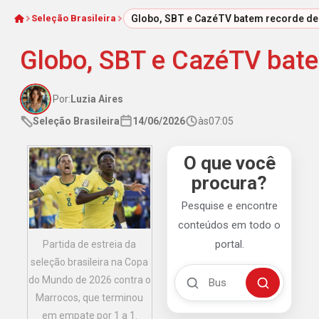
Seleção Brasileira
Globo, SBT e CazéTV batem recorde de 
Início
Globo, SBT e CazéTV bate
Por:
Luzia Aires
Seleção Brasileira
14/06/2026
às
07:05
O que você
procura?
Pesquise e encontre
conteúdos em todo o
portal.
Partida de estreia da
seleção brasileira na Copa
Buscar no Mengão 360
do Mundo de 2026 contra o
Buscar
Marrocos, que terminou
em empate por 1 a 1.