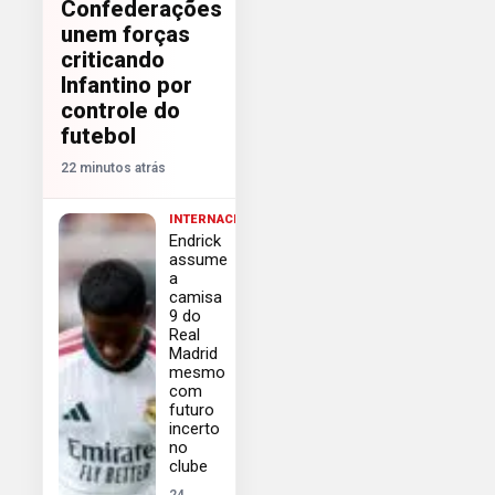
Confederações
unem forças
criticando
Infantino por
controle do
futebol
22 minutos atrás
INTERNACIONAL
Endrick
assume
a
camisa
9 do
Real
Madrid
mesmo
com
futuro
incerto
no
clube
24