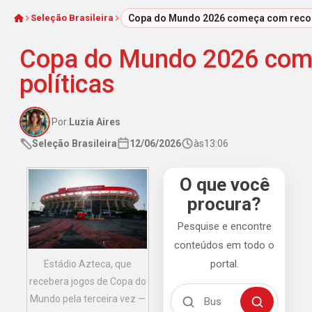
Seleção Brasileira
Copa do Mundo 2026 começa com record
Início
Copa do Mundo 2026 come
políticas
Por:
Luzia Aires
Seleção Brasileira
12/06/2026
às
13:06
O que você
procura?
Pesquise e encontre
conteúdos em todo o
portal.
Estádio Azteca, que
recebera jogos de Copa do
Buscar no Mengão 360
Mundo pela terceira vez —
Buscar