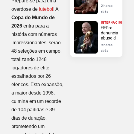
Mundo
Prepare-se para uma
top 10 de
2 horas
overdose de
futebol
! A
transferências
atrás
mais
Copa do Mundo de
caras da
INTERNACIONAL
história
2026
entra para a
FIFPro
denuncia
história com números
abuso de
impressionantes: serão
poder da
9 horas
Fifa em
48 seleções em campo,
atrás
escândalo
da Copa
totalizando 1248
jogadores de elite
espalhados por 26
elencos. Esta expansão,
a maior desde 1998,
culmina em um recorde
de 104 partidas e 39
dias de duração,
prometendo um