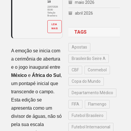
10
maio 2026
22/07/2026
00:06
·
abril 2026
Seleção
Brasileira
LEIA
MAIS
TAGS
Apostas
A emoção se inicia com
Brasileirão Seire A
a cerimônia de abertura
e o jogo inaugural entre
CBF
Conmebol
México
e
África do Sul
,
Copa do Mundo
um pontapé inicial que
transcende o campo.
Departamento Médico
Esta edição se
FIFA
Flamengo
apresenta como um
Futebol Brasileiro
divisor de águas, não só
pela sua escala
Futebol Internacional