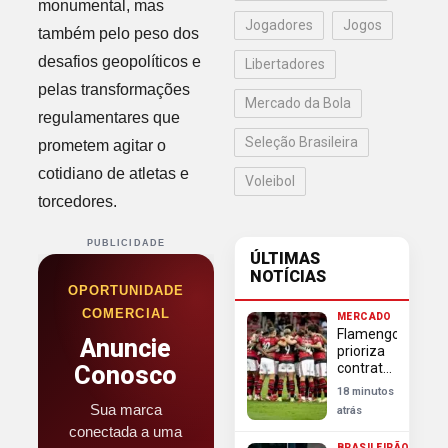
monumental, mas
Jogadores
Jogos
também pelo peso dos
desafios geopolíticos e
Libertadores
pelas transformações
Mercado da Bola
regulamentares que
Seleção Brasileira
prometem agitar o
cotidiano de atletas e
Voleibol
torcedores.
PUBLICIDADE
ÚLTIMAS
NOTÍCIAS
OPORTUNIDADE
COMERCIAL
MERCADO
Flamengo
Anuncie
prioriza
contratação
Conosco
de Luiz
18 minutos
Henrique
Sua marca
atrás
e esfria
conectada a uma
negociação
BRASILEIRÃO