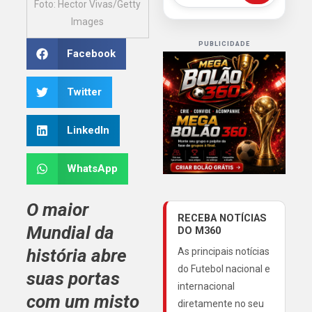
Foto: Hector Vivas/Getty
Images
PUBLICIDADE
Facebook
Twitter
LinkedIn
WhatsApp
O maior
RECEBA NOTÍCIAS
Mundial da
DO M360
história abre
As principais notícias
do Futebol nacional e
suas portas
internacional
com um misto
diretamente no seu