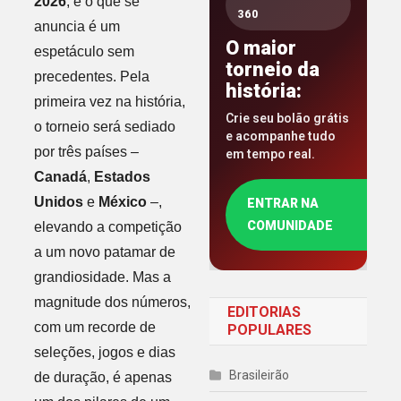
2026
, e o que se
360
anuncia é um
O maior
espetáculo sem
torneio da
precedentes. Pela
história:
primeira vez na história,
Crie seu bolão grátis
o torneio será sediado
e acompanhe tudo
por três países –
em tempo real.
Canadá
,
Estados
Unidos
e
México
–,
ENTRAR NA
COMUNIDADE
elevando a competição
a um novo patamar de
grandiosidade. Mas a
magnitude dos números,
EDITORIAS
com um recorde de
POPULARES
seleções, jogos e dias
Brasileirão
de duração, é apenas