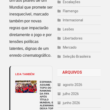
um dos pilares de um
Escalações
Mundial que promete ser
Flamengo
inesquecível, marcado
Internacional
também por novas
regras que impactarão
Lesões
diretamente o jogo e por
Libertadores
tensões políticas
Mercado
latentes, dignas de um
enredo cinematográfico.
Seleção Brasileira
ARQUIVOS
LEIA TAMBÉM
ESPANHA
agosto 2026
ASSUME
TOPO DO
RANKING
julho 2026
DA FIFA
APÓS
TÍTULO
junho 2026
MUNDIAL E
ALEMANHA
DEIXA TOP