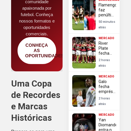
comunidade
por
Flamengo
Thiago
apaixonada por
faz
Almada
futebol. Conheça
penúltimo
treino de
nossos formatos e
50 minutos
olho no
oportunidades
atrás
Vitória e
comerciais.
busca
MERCADO
manter
River
ritmo
CONHEÇA
Plate
AS
fecha
OPORTUNIDADES
com
2 horas
Almada
atrás
e frustra
Flamengo
MERCADO
no
Uma Copa
Galo
mercado
fecha
empréstimo
de Recordes
de
2 horas
volante
e Marcas
atrás
colombiano
com
Históricas
MERCADO
passagem
Yan
por Copa
Diomande
do
entra no