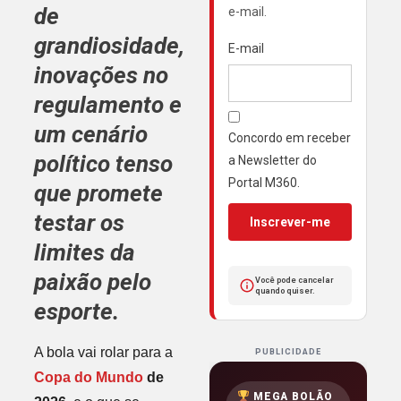
de
e-mail.
grandiosidade,
E-mail
inovações no
regulamento e
um cenário
Concordo em receber
político tenso
a Newsletter do
Portal M360.
que promete
testar os
Inscrever-me
limites da
paixão pelo
Você pode cancelar
quando quiser.
esporte.
A bola vai rolar para a
PUBLICIDADE
Copa do Mundo
de
MEGA BOLÃO