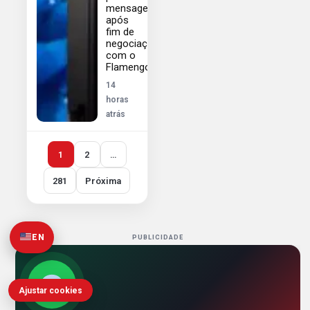
mensagem
após
fim de
negociação
com o
Flamengo
14
horas
atrás
1
2
…
281
Próxima
EN
PUBLICIDADE
Ajustar cookies