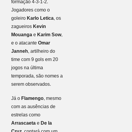
formação 4-3-1-2.
Jogadores como o
goleiro
Karlo Letica
, os
zagueiros
Kevin
Mouanga
e
Karim Sow
,
e o atacante
Omar
Janneh
, artilheiro do
time com 9 gols em 20
jogos na última
temporada, são nomes a
serem observados.
Já o
Flamengo
, mesmo
com as ausências de
estrelas como
Arrascaeta
e
De la
Cruz
, contará com um