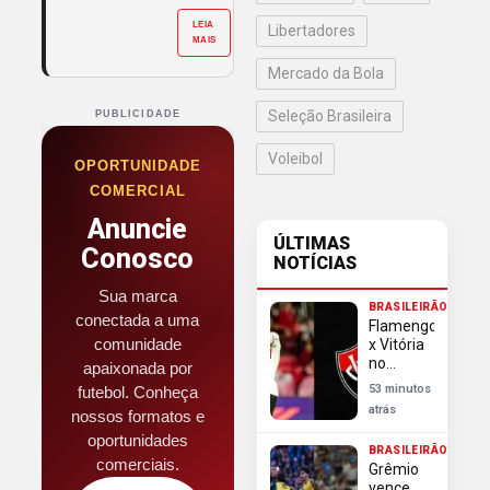
LEIA
Libertadores
MAIS
Mercado da Bola
Seleção Brasileira
PUBLICIDADE
Voleibol
OPORTUNIDADE
COMERCIAL
Anuncie
ÚLTIMAS
Conosco
NOTÍCIAS
Sua marca
BRASILEIRÃO
conectada a uma
Flamengo
comunidade
x Vitória
no
apaixonada por
Brasileirão:
53 minutos
futebol. Conheça
desfalques,
atrás
nossos formatos e
escalações
e onde
oportunidades
BRASILEIRÃO
assistir
comerciais.
Grêmio
vence