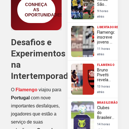
CONHEÇA
São
Paulo,
AS
9 horas
Botafogo
OPORTUNIDADES
atrás
e
Fluminense
LIBERTADORES
empatam
Flamengo
pela 22ª
inscreve
rodada
Desafios e
jovens e
do
muda
Brasileirão
11 horas
Experimentos
lista para
atrás
oitavas
da
na
FLAMENGO
Libertadores
Bruno
Intertemporada
Pivetti
revela
desorganização
13 horas
O
Flamengo
viajou para
do
atrás
Flamengo
Portugal
com nove
no
BRASILEIRÃO
planejamento
importantes desfalques,
Clubes
do
do
jogadores que estão a
Carioca
Brasileirão
serviço de suas
aproveitam
14 horas
Dia dos