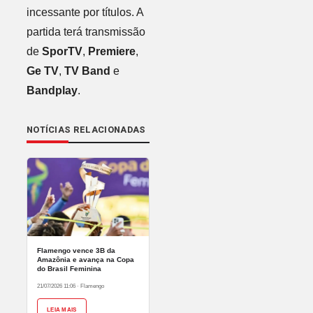
incessante por títulos. A
partida terá transmissão
de
SporTV
,
Premiere
,
Ge TV
,
TV Band
e
Bandplay
.
NOTÍCIAS RELACIONADAS
Flamengo vence 3B da
Amazônia e avança na Copa
do Brasil Feminina
21/07/2026 11:06
·
Flamengo
LEIA MAIS