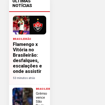
ÚLTIMAS
NOTÍCIAS
BRASILEIRÃO
Flamengo x
Vitória no
Brasileirão:
desfalques,
escalações e
onde assistir
53 minutos atrás
BRASILEIRÃO
Grêmio
vence
São