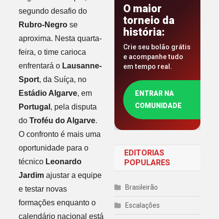
O maior
segundo desafio do
torneio da
Rubro-Negro
se
história:
aproxima. Nesta quarta-
Crie seu bolão grátis
feira, o time carioca
e acompanhe tudo
enfrentará o
Lausanne-
em tempo real.
Sport
, da Suíça, no
Estádio Algarve
, em
ENTRAR NA
COMUNIDADE
Portugal
, pela disputa
do
Troféu do Algarve
.
O confronto é mais uma
oportunidade para o
EDITORIAS
técnico
Leonardo
POPULARES
Jardim
ajustar a equipe
Brasileirão
e testar novas
formações enquanto o
Escalações
calendário nacional está