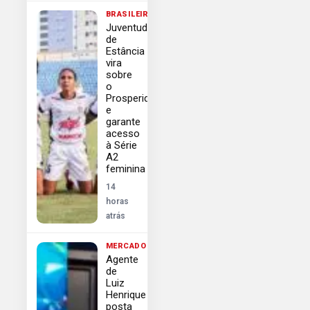
BRASILEIRÃO
Juventude
de
Estância
vira
sobre
o
Prosperidade
e
garante
acesso
à Série
A2
feminina
14
horas
atrás
MERCADO
Agente
de
Luiz
Henrique
posta