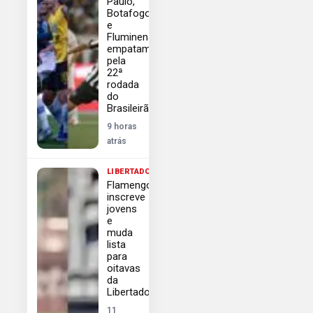
Paulo,
Botafogo
e
Fluminense
empatam
pela
22ª
rodada
do
Brasileirão
9 horas
atrás
LIBERTADORES
Flamengo
inscreve
jovens
e
muda
lista
para
oitavas
da
Libertadores
11