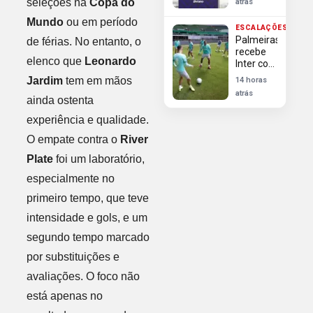
seleções na
Copa do
atrás
Pais para
engajar e
Mundo
ou em período
ESCALAÇÕES
faturar
Palmeiras
de férias. No entanto, o
recebe
elenco que
Leonardo
Inter com
Barboza
Jardim
tem em mãos
14 horas
e sem
atrás
Gustavo
ainda ostenta
Gómez
experiência e qualidade.
O empate contra o
River
Plate
foi um laboratório,
especialmente no
primeiro tempo, que teve
intensidade e gols, e um
segundo tempo marcado
por substituições e
avaliações. O foco não
está apenas no