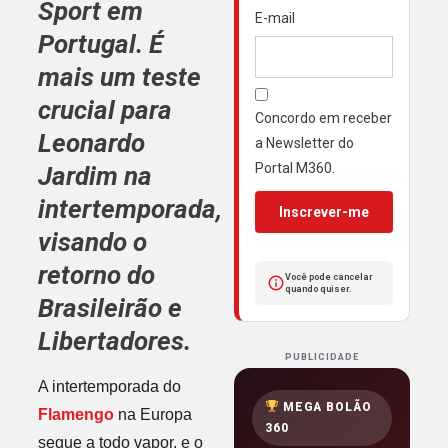
Sport
em
E-mail
Portugal
. É
mais um teste
crucial para
Concordo em receber
Leonardo
a Newsletter do
Portal M360.
Jardim
na
intertemporada,
Inscrever-me
visando o
retorno do
Você pode cancelar
quando quiser.
Brasileirão
e
Libertadores
.
PUBLICIDADE
A intertemporada do
MEGA BOLÃO
Flamengo
na Europa
360
segue a todo vapor, e o