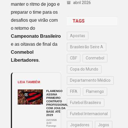
abril 2026
manter o ritmo de jogo e
preparar o time para os
desafios que virão com
TAGS
o retorno do
Apostas
Campeonato Brasileiro
e as oitavas de final da
Brasileirão Seire A
Conmebol
CBF
Conmebol
Libertadores
.
Copa do Mundo
Departamento Médico
LEIA TAMBÉM
FIFA
Flamengo
FLAMENGO
ASSINA
PRIMEIRO
CONTRATO
Futebol Brasileiro
PROFISSIONAL
COM JOIA DA
BASE ATÉ
Futebol Internacional
2029
21/07/2026
11:03
·
Jogadores
Jogos
Flamengo