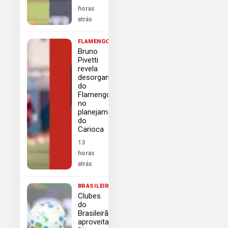
horas
atrás
FLAMENGO
Bruno
Pivetti
revela
desorganização
do
Flamengo
no
planejamento
do
Carioca
13
horas
atrás
BRASILEIRÃO
Clubes
do
Brasileirão
aproveitam