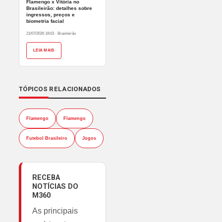
Flamengo x Vitória no
Brasileirão: detalhes sobre
ingressos, preços e
biometria facial
21/07/2026 18:03
·
Brasileirão
LEIA MAIS
TÓPICOS RELACIONADOS
Flamengo
Flamengo
Futebol Brasileiro
Jogos
RECEBA
NOTÍCIAS DO
M360
As principais