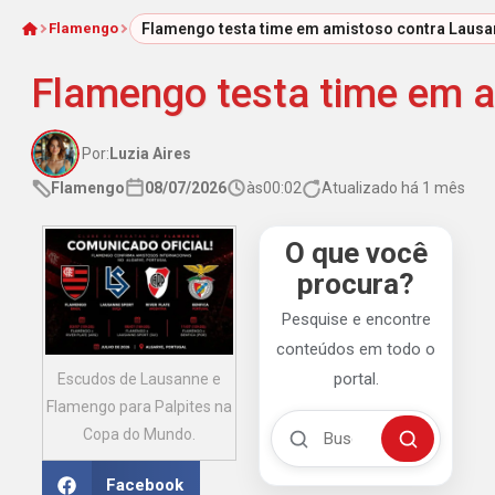
Flamengo
Flamengo testa time em amistoso contra Lausa
Início
Flamengo testa time em 
Por:
Luzia Aires
Flamengo
08/07/2026
às
00:02
Atualizado há 1 mês
O que você
procura?
Pesquise e encontre
conteúdos em todo o
portal.
Escudos de Lausanne e
Flamengo para Palpites na
Buscar no Mengão 360
Copa do Mundo.
Buscar
Facebook