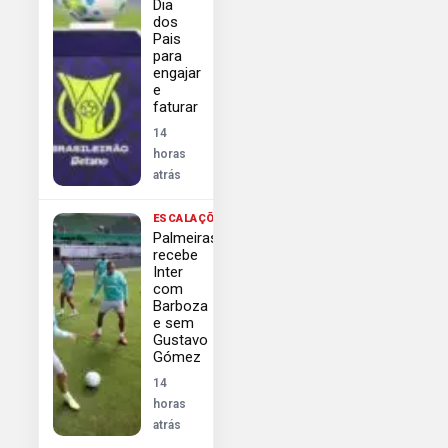
Dia
dos
Pais
para
engajar
e
faturar
14
horas
atrás
ESCALAÇÕES
Palmeiras
recebe
Inter
com
Barboza
e sem
Gustavo
Gómez
14
horas
atrás