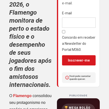
2026, o
e-mail.
Flamengo
E-mail
monitora de
perto o estado
físico e o
Concordo em receber
desempenho
a Newsletter do
Portal M360.
de seus
jogadores após
Inscrever-me
o fim dos
amistosos
Você pode cancelar
quando quiser.
internacionais.
O
Flamengo
consolidou
PUBLICIDADE
seu protagonismo no
MEGA BOLÃO