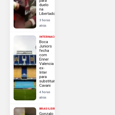
para
duelo
na
Libertadores
3 horas
atrás
INTERNACIONAL
Boca
Juniors
fecha
com
Enner
Valencia
ex-
Inter
para
substituir
Cavani
4 horas
atrás
BRASILEIRÃO
Gonzalo