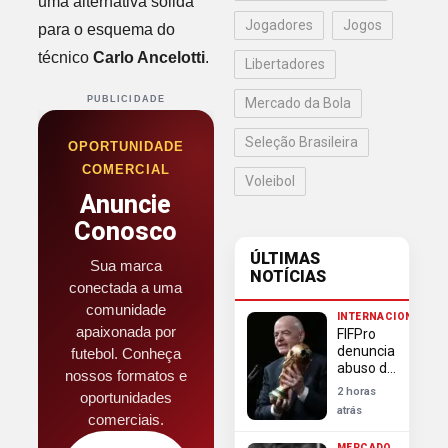
uma alternativa sólida
Jogadores
Jogos
para o esquema do
técnico
Carlo Ancelotti
.
Libertadores
PUBLICIDADE
Mercado da Bola
Seleção Brasileira
OPORTUNIDADE
COMERCIAL
Voleibol
Anuncie
Conosco
ÚLTIMAS
Sua marca
NOTÍCIAS
conectada a uma
comunidade
INTERNACIONAL
apaixonada por
FIFPro
denuncia
futebol. Conheça
abuso de
nossos formatos e
poder da
2 horas
oportunidades
Fifa em
atrás
comerciais.
escândalo
da Copa
MERCADO