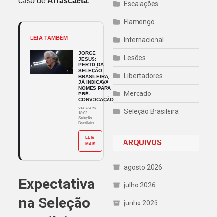
caso de
Arrascaeta
.
Escalações
Flamengo
LEIA TAMBÉM
Internacional
JORGE
Lesões
JESUS:
PERTO DA
SELEÇÃO
Libertadores
BRASILEIRA,
JÁ INDICAVA
NOMES PARA
Mercado
PRÉ-
CONVOCAÇÃO
21/07/2026
Seleção Brasileira
18:02
·
Seleção
Brasileira
LEIA
ARQUIVOS
MAIS
agosto 2026
Expectativa
julho 2026
na Seleção
junho 2026