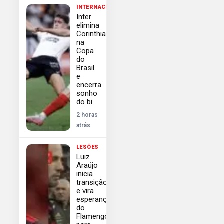
INTERNACIONAL
Inter
elimina
Corinthians
na
Copa
do
Brasil
e
encerra
sonho
do bi
2 horas
atrás
LESÕES
Luiz
Araújo
inicia
transição
e vira
esperança
do
Flamengo