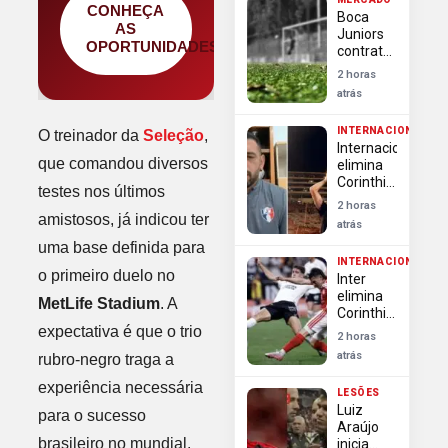
CONHEÇA
Boca
AS
Juniors
OPORTUNIDADES
contrata
Enner
2 horas
Valencia,
atrás
ex-
Internacional,
INTERNACIONAL
O treinador da
Seleção
,
para
Internacional
vaga de
que comandou diversos
elimina
Cavani
Corinthians
testes nos últimos
na Copa
2 horas
do Brasil
amistosos, já indicou ter
atrás
apesar
uma base definida para
de
INTERNACIONAL
derrota
o primeiro duelo no
Inter
na Neo
elimina
Química
MetLife Stadium
. A
Corinthians
Arena
na Copa
expectativa é que o trio
2 horas
do Brasil
atrás
rubro-negro traga a
e encerra
sonho do
experiência necessária
LESÕES
bi
Luiz
para o sucesso
Araújo
brasileiro no mundial.
inicia