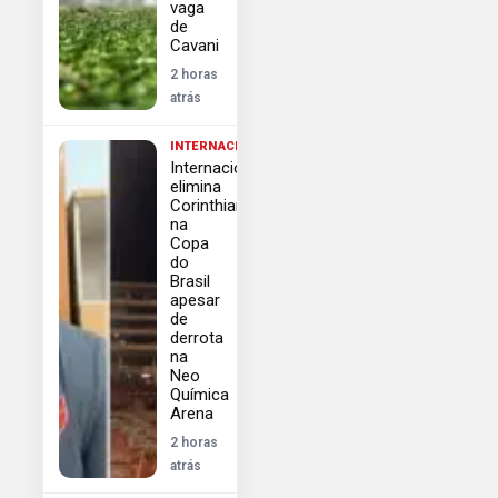
vaga
de
Cavani
2 horas
atrás
INTERNACIONAL
Internacional
elimina
Corinthians
na
Copa
do
Brasil
apesar
de
derrota
na
Neo
Química
Arena
2 horas
atrás