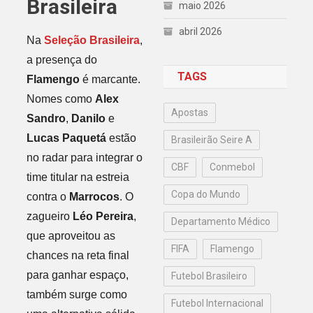
Brasileira
maio 2026
abril 2026
Na
Seleção Brasileira
,
a presença do
TAGS
Flamengo
é marcante.
Nomes como
Alex
Apostas
Sandro
,
Danilo
e
Lucas Paquetá
estão
Brasileirão Seire A
no radar para integrar o
CBF
Conmebol
time titular na estreia
Copa do Mundo
contra o
Marrocos
. O
zagueiro
Léo Pereira
,
Departamento Médico
que aproveitou as
FIFA
Flamengo
chances na reta final
para ganhar espaço,
Futebol Brasileiro
também surge como
Futebol Internacional