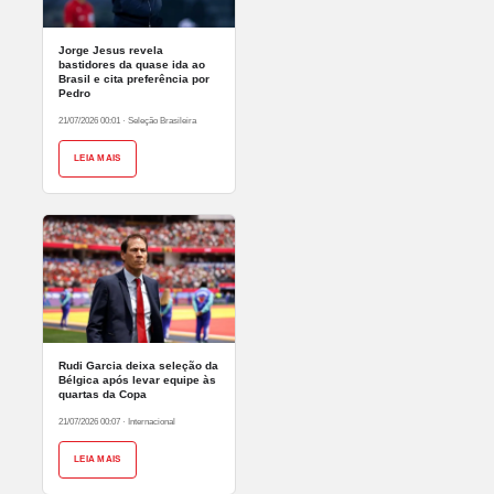
Jorge Jesus revela
bastidores da quase ida ao
Brasil e cita preferência por
Pedro
21/07/2026 00:01
·
Seleção Brasileira
LEIA MAIS
Rudi Garcia deixa seleção da
Bélgica após levar equipe às
quartas da Copa
21/07/2026 00:07
·
Internacional
LEIA MAIS