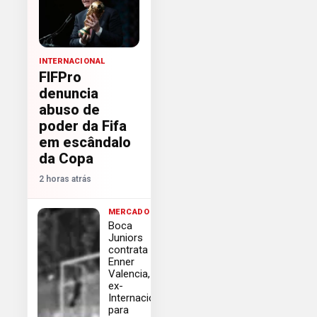
INTERNACIONAL
FIFPro
denuncia
abuso de
poder da Fifa
em escândalo
da Copa
2 horas atrás
MERCADO
Boca
Juniors
contrata
Enner
Valencia,
ex-
Internacional,
para