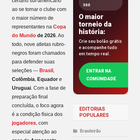
cenário sul-americano
360
ao se tornar o clube com
O maior
o maior número de
torneio da
representantes na
Copa
história:
do Mundo
de 2026
. Ao
Crie seu bolão grátis
todo, nove atletas rubro-
e acompanhe tudo
negros foram chamados
em tempo real.
para defender suas
seleções —
Brasil
,
ENTRAR NA
COMUNIDADE
Colômbia
,
Equador
e
Uruguai
. Com a fase de
preparação final
concluída, o foco agora
EDITORIAS
é a condição física dos
POPULARES
jogadores
, com
Brasileirão
especial atenção ao