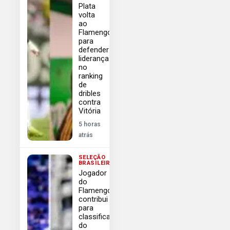
Plata
volta
ao
Flamengo
para
defender
liderança
no
ranking
de
dribles
contra
Vitória
5 horas
atrás
SELEÇÃO
BRASILEIRA
Jogador
do
Flamengo
contribui
para
classificação
do