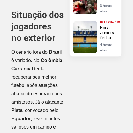
transição
3 horas
e vira
Situação dos
atrás
esperança
do
INTERNACIONAL
jogadores
Flamengo
Boca
para
Juniors
duelo na
no exterior
fecha
Libertadores
com
4 horas
Enner
atrás
O cenário fora do
Brasil
Valencia
ex-Inter
é variado. Na
Colômbia
,
para
substituir
Carrascal
tenta
Cavani
recuperar seu melhor
futebol após atuações
abaixo do esperado nos
amistosos. Já o atacante
Plata
, convocado pelo
Equador
, teve minutos
valiosos em campo e