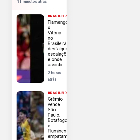
11 minutos atrás
BRASILEIRÃO
Flamengo
x
Vitória
no
Brasileirão:
desfalques,
escalações
e onde
assistir
2 horas
atrás
BRASILEIRÃO
Grêmio
vence
São
Paulo,
Botafogo
e
Fluminense
empatam