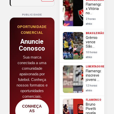
transmissão
Flamengo
x Vitória
no
PUBLICIDADE
Brasileirão:
2 horas
desfalques,
atrás
escalações
OPORTUNIDADE
e onde
COMERCIAL
BRASILEIRÃO
assistir
Grêmio
Anuncie
vence
São
Conosco
Paulo,
10 horas
Botafogo
Sua marca
atrás
e
conectada a uma
Fluminense
LIBERTADORES
empatam
comunidade
Flamengo
pela 22ª
apaixonada por
inscreve
rodada
futebol. Conheça
jovens e
do
muda
nossos formatos e
Brasileirão
12 horas
lista para
oportunidades
atrás
oitavas
comerciais.
da
FLAMENGO
Libertadores
Bruno
CONHEÇA
Pivetti
AS
revela