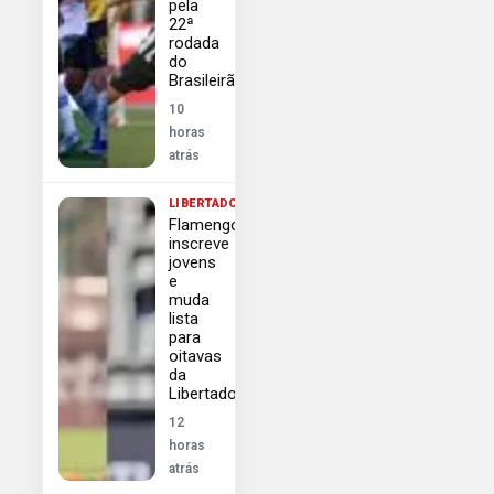
pela
22ª
rodada
do
Brasileirão
10
horas
atrás
LIBERTADORES
Flamengo
inscreve
jovens
e
muda
lista
para
oitavas
da
Libertadores
12
horas
atrás