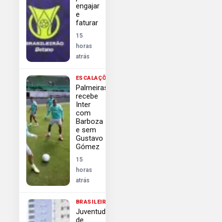
engajar
e
faturar
15
horas
atrás
ESCALAÇÕES
Palmeiras
recebe
Inter
com
Barboza
e sem
Gustavo
Gómez
15
horas
atrás
BRASILEIRÃO
Juventude
de