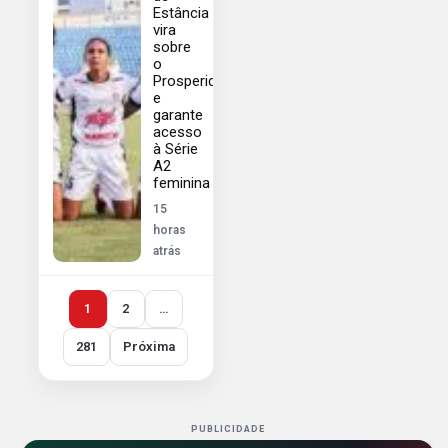
Estância
vira
sobre
o
Prosperidade
e
garante
acesso
à Série
A2
feminina
15
horas
atrás
1
2
…
281
Próxima
PUBLICIDADE