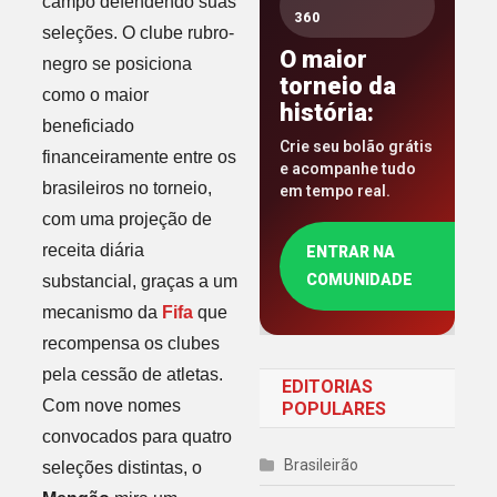
campo defendendo suas
360
seleções. O clube rubro-
O maior
negro se posiciona
torneio da
como o maior
história:
beneficiado
Crie seu bolão grátis
financeiramente entre os
e acompanhe tudo
brasileiros no torneio,
em tempo real.
com uma projeção de
receita diária
ENTRAR NA
COMUNIDADE
substancial, graças a um
mecanismo da
Fifa
que
recompensa os clubes
pela cessão de atletas.
EDITORIAS
Com nove nomes
POPULARES
convocados para quatro
Brasileirão
seleções distintas, o