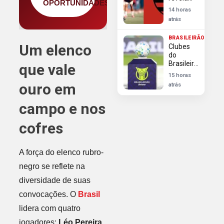
OPORTUNIDADES
desorganização
14 horas
do
atrás
Flamengo
no
BRASILEIRÃO
planejamento
Um elenco
Clubes
do
do
Carioca
Brasileirão
que vale
aproveitam
15 horas
Dia dos
ouro em
atrás
Pais para
engajar e
campo e nos
faturar
cofres
A força do elenco rubro-
negro se reflete na
diversidade de suas
convocações. O
Brasil
lidera com quatro
jogadores:
Léo Pereira
,