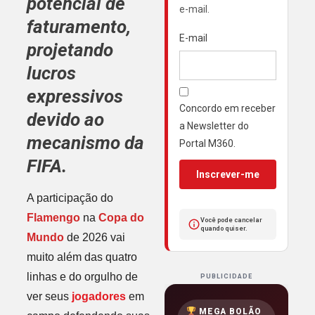
potencial de
e-mail.
faturamento,
E-mail
projetando
lucros
expressivos
Concordo em receber
devido ao
a Newsletter do
mecanismo da
Portal M360.
FIFA.
Inscrever-me
A participação do
Flamengo
na
Copa do
Você pode cancelar
quando quiser.
Mundo
de 2026 vai
muito além das quatro
linhas e do orgulho de
PUBLICIDADE
ver seus
jogadores
em
MEGA BOLÃO