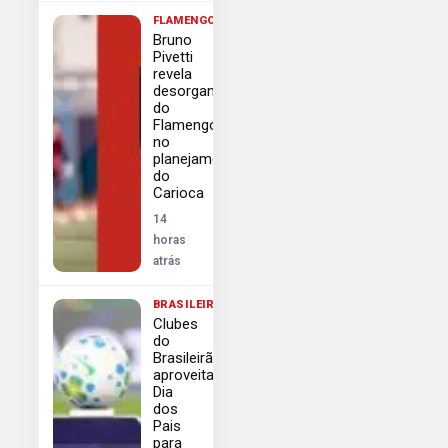
FLAMENGO
Bruno
Pivetti
revela
desorganização
do
Flamengo
no
planejamento
do
Carioca
14
horas
atrás
BRASILEIRÃO
Clubes
do
Brasileirão
aproveitam
Dia
dos
Pais
para