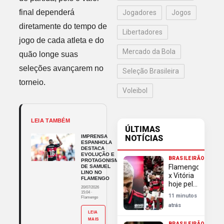
final dependerá
Jogadores
Jogos
diretamente do tempo de
Libertadores
jogo de cada atleta e do
Mercado da Bola
quão longe suas
seleções avançarem no
Seleção Brasileira
torneio.
Voleibol
LEIA TAMBÉM
ÚLTIMAS
IMPRENSA
NOTÍCIAS
ESPANHOLA
DESTACA
EVOLUÇÃO E
BRASILEIRÃO
PROTAGONISMO
Flamengo
DE SAMUEL
LINO NO
x Vitória
FLAMENGO
hoje pelo
20/07/2026
Brasileirão:
15:04
·
11 minutos
Flamengo
horário,
atrás
escalações
LEIA
e
MAIS
BRASILEIRÃO