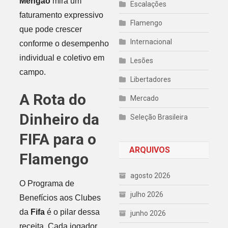
Mengão
mira um
Escalações
faturamento expressivo
Flamengo
que pode crescer
Internacional
conforme o desempenho
individual e coletivo em
Lesões
campo.
Libertadores
A Rota do
Mercado
Dinheiro da
Seleção Brasileira
FIFA para o
ARQUIVOS
Flamengo
agosto 2026
O Programa de
julho 2026
Benefícios aos Clubes
da
Fifa
é o pilar dessa
junho 2026
receita. Cada jogador