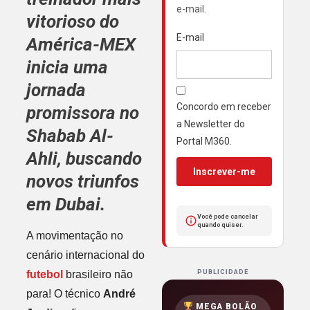
e-mail.
vitorioso do
E-mail
América-MEX
inicia uma
jornada
Concordo em receber
promissora no
a Newsletter do
Shabab Al-
Portal M360.
Ahli, buscando
Inscrever-me
novos triunfos
em Dubai.
Você pode cancelar
quando quiser.
A movimentação no
cenário internacional do
futebol
brasileiro não
PUBLICIDADE
para! O técnico
André
MEGA BOLÃO