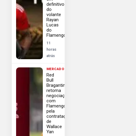
definitivo
do
volante
Rayan
Lucas
do
Flamengo
11
horas
atrás
MERCADO
Red
Bull
Bragantino
retoma
negociações
com
Flamengo
pela
contratação
de
Wallace
Yan