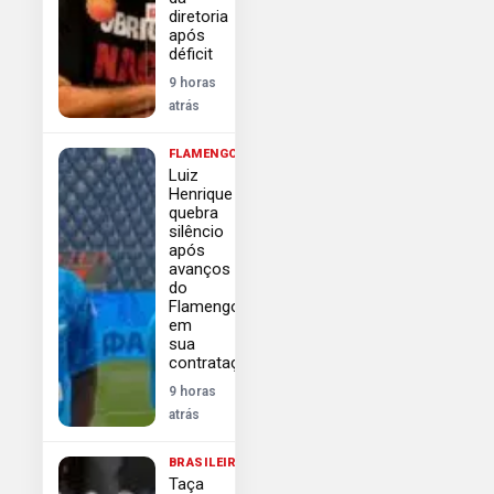
diretoria
após
déficit
9 horas
atrás
FLAMENGO
Luiz
Henrique
quebra
silêncio
após
avanços
do
Flamengo
em
sua
contratação
9 horas
atrás
BRASILEIRÃO
Taça