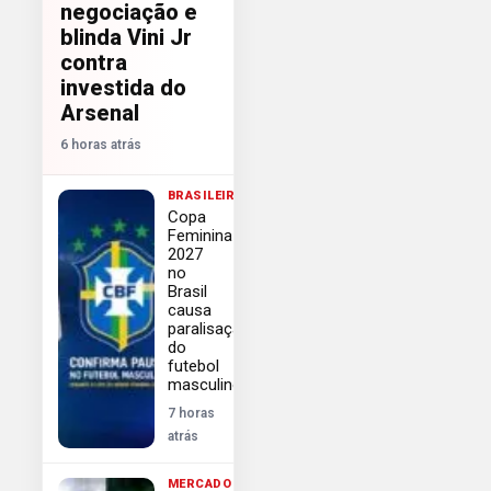
negociação e
blinda Vini Jr
contra
investida do
Arsenal
6 horas atrás
BRASILEIRÃO
Copa
Feminina
2027
no
Brasil
causa
paralisação
do
futebol
masculino
7 horas
atrás
MERCADO