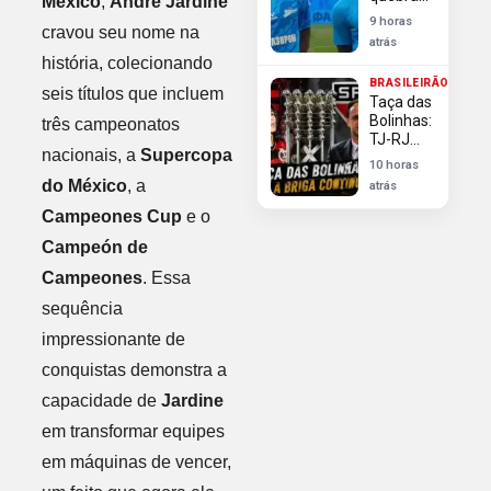
México
,
André Jardine
déficit
silêncio
9 horas
cravou seu nome na
após
atrás
avanços
história, colecionando
do
BRASILEIRÃO
Flamengo
seis títulos que incluem
Taça das
em sua
Bolinhas:
três campeonatos
contratação
TJ-RJ
nacionais, a
Supercopa
rejeita
10 horas
Flamengo
do México
, a
atrás
e reitera
direito do
Campeones Cup
e o
São
Campeón de
Paulo ao
troféu
Campeones
. Essa
sequência
impressionante de
conquistas demonstra a
capacidade de
Jardine
em transformar equipes
em máquinas de vencer,