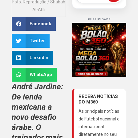
Foto: Reprodução / Shabab
Al-Ahli
PUBLICIDADE
Facebook
Twitter
LinkedIn
WhatsApp
André Jardine:
De lenda
RECEBA NOTÍCIAS
DO M360
mexicana a
As principais notícias
novo desafio
do Futebol nacional e
árabe. O
internacional
diretamente no seu
treinador mais