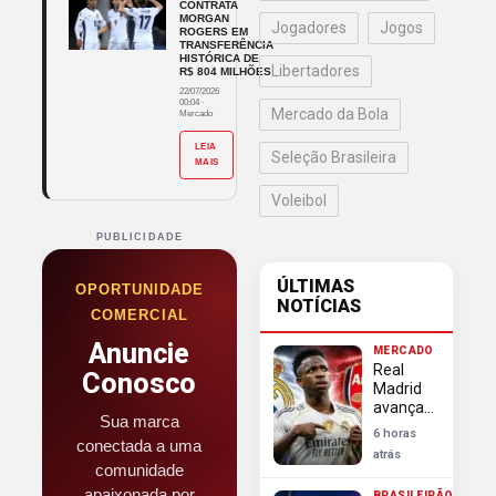
CONTRATA
MORGAN
Jogadores
Jogos
ROGERS EM
TRANSFERÊNCIA
HISTÓRICA DE
Libertadores
R$ 804 MILHÕES
22/07/2026
00:04
·
Mercado da Bola
Mercado
LEIA
Seleção Brasileira
MAIS
Voleibol
PUBLICIDADE
ÚLTIMAS
OPORTUNIDADE
NOTÍCIAS
COMERCIAL
Anuncie
MERCADO
Real
Conosco
Madrid
avança
Sua marca
em
6 horas
conectada a uma
negociação
atrás
e blinda
comunidade
Vini Jr
apaixonada por
BRASILEIRÃO