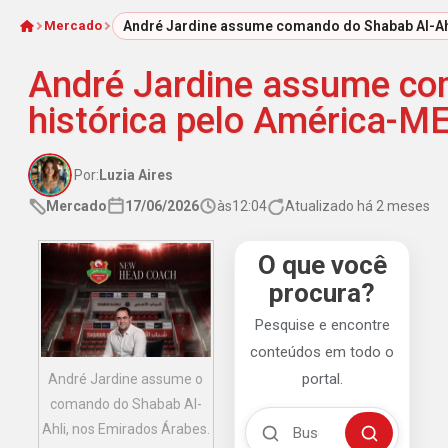
Mercado
André Jardine assume comando do Shabab Al-Ah
Início
André Jardine assume co
histórica pelo América-M
Por:
Luzia Aires
Mercado
17/06/2026
às
12:04
Atualizado há 2 meses
O que você
procura?
Pesquise e encontre
conteúdos em todo o
portal.
André Jardine assume o
comando do Shabab Al-
Buscar no Mengão 360
Ahli, nos Emirados Árabes.
Buscar