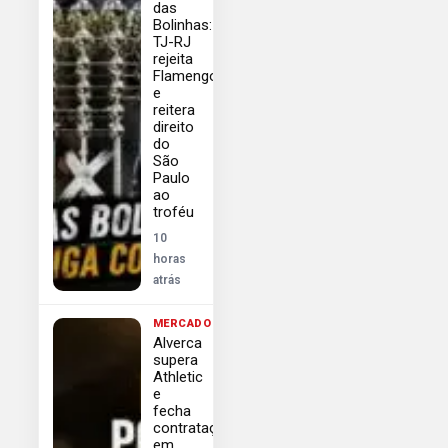
das
Bolinhas:
TJ-RJ
rejeita
Flamengo
e
reitera
direito
do
São
Paulo
ao
troféu
10
horas
atrás
MERCADO
Alverca
supera
Athletic
e
fecha
contratação
em