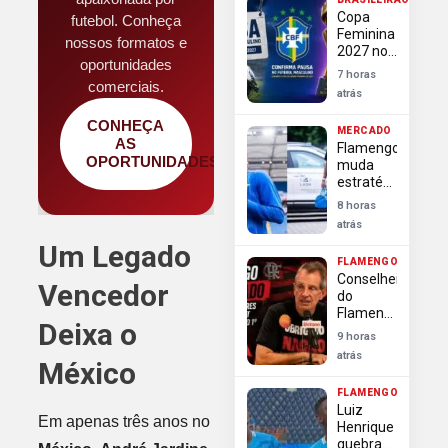
contra
Copa
futebol. Conheça
investida
Feminina
do
nossos formatos e
2027 no
Arsenal
oportunidades
Brasil
7 horas
causa
comerciais.
atrás
paralisação
do
CONHEÇA
MERCADO
futebol
AS
Flamengo
masculino
OPORTUNIDADES
muda
estratégia
e
8 horas
pressiona
atrás
por
Um Legado
definição
FLAMENGO
rápida na
Conselheiros
contratação
Vencedor
do
de Luiz
Flamengo
Henrique
Deixa o
exigem
9 horas
transparência
atrás
México
e
autonomia
FLAMENGO
da
Luiz
diretoria
Em apenas três anos no
Henrique
após
quebra