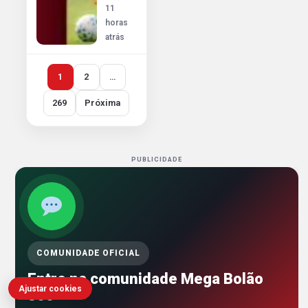
11
horas
atrás
1
2
…
269
Próxima
PUBLICIDADE
COMUNIDADE OFICIAL
Entre na comunidade Mega Bolão
Ajustar cookies
360