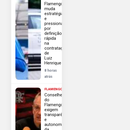
Flamengo
muda
estratégia
e
pressiona
por
definição
rápida
na
contratação
de
Luiz
Henrique
8 horas
atrás
FLAMENGO
Conselheiros
do
Flamengo
exigem
transparência
e
autonomia
da