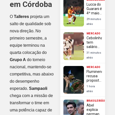
aumenta
em Córdoba
Lucca do
pressão
Guarani é
sobre
4º maior
Flamengo
O
Talleres
projeta um
artilheiro
29 minutos
do
salto de qualidade sob
atrás
futebol
campineiro
nova direção. No
MERCADO
no século
primeiro semestre, a
Cebolinha
tem
equipe terminou na
salário
alto e
quarta colocação do
31 minutos
dificulta
atrás
Grupo A
do torneio
saída do
Flamengo
nacional, mantendo-se
MERCADO
Fluminense
competitiva, mas abaixo
recusa
proposta
do desempenho
bilionária
1 hora
esperado.
Sampaoli
de SAF e
atrás
aguarda
chega com a missão de
nova
BRASILEIRÃO
oferta da
transformar o time em
Abel
Lazuli
explica
uma potência capaz de
Partners
permanência