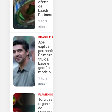
oferta
da
Lazuli
Partners
1 hora
atrás
BRASILEIRÃO
Abel
explica
permanência
Palmeiras:
títulos,
base e
gestão
modelo
1 hora
atrás
FLAMENGO
Torcidas
organizadas
do