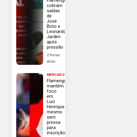
Flamengo
cobram
saídas
de
José
Boto e
Leonardo
Jardim
após
pressão
2 horas
atrás
MERCADO
Flamengo
mantém
foco
em
Luiz
Henrique
mesmo
sem
pressa
para
inscrição