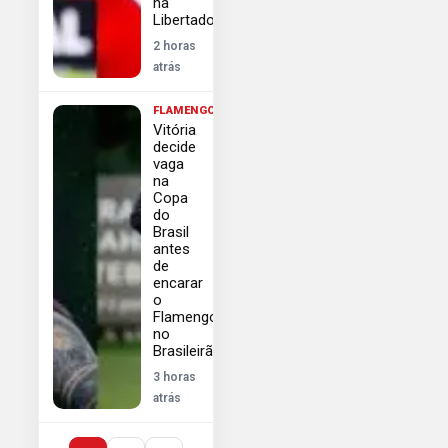
na
Libertadores
2 horas
atrás
FLAMENGO
Vitória
decide
vaga
na
Copa
do
Brasil
antes
de
encarar
o
Flamengo
no
Brasileirão
3 horas
atrás