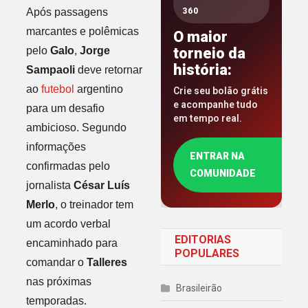
Após passagens
360
marcantes e polêmicas
O maior
pelo
Galo
,
Jorge
torneio da
história:
Sampaoli
deve retornar
ao
futebol
argentino
Crie seu bolão grátis
e acompanhe tudo
para um desafio
em tempo real.
ambicioso. Segundo
informações
ENTRAR NA
confirmadas pelo
COMUNIDADE
jornalista
César Luís
Merlo
, o treinador tem
um acordo verbal
EDITORIAS
encaminhado para
POPULARES
comandar o
Talleres
nas próximas
Brasileirão
temporadas.