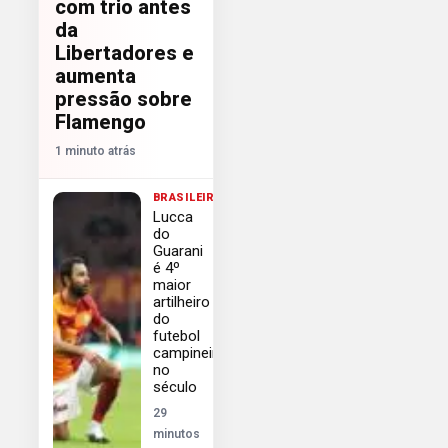
com trio antes
da
Libertadores e
aumenta
pressão sobre
Flamengo
1 minuto atrás
BRASILEIRÃO
Lucca
do
Guarani
é 4º
maior
artilheiro
do
futebol
campineiro
no
século
29
minutos