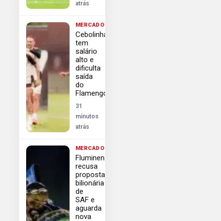
atrás
MERCADO
Cebolinha
tem
salário
alto e
dificulta
saída
do
Flamengo
31
minutos
atrás
MERCADO
Fluminense
recusa
proposta
bilionária
de
SAF e
aguarda
nova