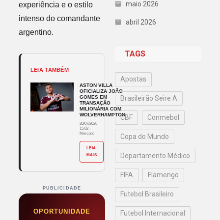
maio 2026
experiência e o estilo
intenso do comandante
abril 2026
argentino.
TAGS
LEIA TAMBÉM
Apostas
ASTON VILLA
OFICIALIZA JOÃO
GOMES EM
Brasileirão Seire A
TRANSAÇÃO
MILIONÁRIA COM
WOLVERHAMPTON
CBF
Conmebol
20/07/2026
15:02
·
Mercado
Copa do Mundo
LEIA
Departamento Médico
MAIS
FIFA
Flamengo
PUBLICIDADE
Futebol Brasileiro
OPORTUNIDADE
Futebol Internacional