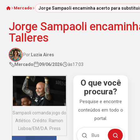
Mercado
Jorge Sampaoli encaminha acerto para substitu
Início
Jorge Sampaoli encaminha
Talleres
Por:
Luzia Aires
Mercado
09/06/2026
às
17:03
O que você
procura?
Pesquise e encontre
conteúdos em todo o
Sampaoli comanda jogo do
portal.
Atlético. Crédito: Ramon
Lisboa/EM/D.A. Press
Buscar no Mengão 360
Buscar