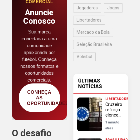
COMERCIAL
Jogadores
Jogos
Anuncie
Conosco
Libertadores
Sua marca
Mercado da Bola
conectada a uma
Seleção Brasileira
comunidade
apaixonada por
Voleibol
futebol. Conheça
nossos formatos e
oportunidades
comerciais.
ÚLTIMAS
NOTÍCIAS
CONHEÇA
AS
LIBERTADORES
OPORTUNIDADES
Cruzeiro
reforça
elenco
com trio
1 minuto
antes da
atrás
O desafio
Libertadores
e
BRASILEIRÃO