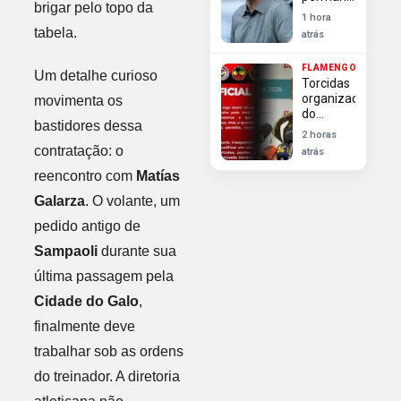
brigar pelo topo da
Palmeiras:
1 hora
títulos,
tabela.
atrás
base e
gestão
FLAMENGO
modelo
Um detalhe curioso
Torcidas
organizadas
movimenta os
do
bastidores dessa
Flamengo
2 horas
cobram
contratação: o
atrás
saídas de
José
reencontro com
Matías
Boto e
Galarza
. O volante, um
Leonardo
Jardim
pedido antigo de
após
Sampaoli
durante sua
pressão
última passagem pela
Cidade do Galo
,
finalmente deve
trabalhar sob as ordens
do treinador. A diretoria