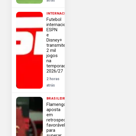
atrás
INTERNACIONAL
Futebol
internacional:
ESPN
e
Disney+
transmitem
2 mil
jogos
na
temporada
2026/27
2 horas
atrás
BRASILEIRÃO
Flamengo
aposta
em
retrospecto
favorável
para
superar