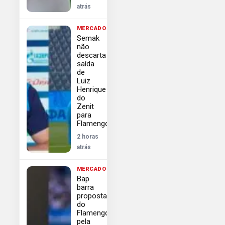
atrás
MERCADO
Semak
não
descarta
saída
de
Luiz
Henrique
do
Zenit
para
Flamengo
2 horas
atrás
MERCADO
Bap
barra
proposta
do
Flamengo
pela