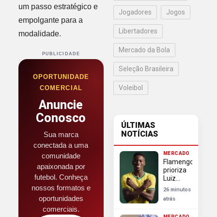
um passo estratégico e
Jogadores
Jogos
empolgante para a
Libertadores
modalidade.
Mercado da Bola
PUBLICIDADE
Seleção Brasileira
OPORTUNIDADE
Voleibol
COMERCIAL
Anuncie
Conosco
ÚLTIMAS
NOTÍCIAS
Sua marca
conectada a uma
MERCADO
comunidade
Flamengo
apaixonada por
prioriza
futebol. Conheça
Luiz
Henrique
nossos formatos e
26 minutos
e define
oportunidades
atrás
situação
comerciais.
de
MERCADO