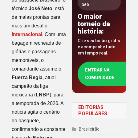
360
técnico
José Neto
, está
O maior
de malas prontas para
torneio da
mais um desafio
história:
internacional
. Com uma
Crie seu bolão grátis
bagagem recheada de
e acompanhe tudo
glórias e passagens
em tempo real.
memoráveis, o
comandante assume o
ENTRAR NA
Fuerza Regia
, atual
COMUNIDADE
campeão da liga
mexicana (
LNBP
), para
a temporada de 2026. A
EDITORIAS
notícia agita o cenário
POPULARES
do basquete,
confirmando a constante
Brasileirão
busca de
Neto
por