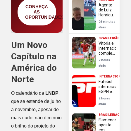
Thiago
Agente
CONHEÇA
Almada
de Luiz
no
AS
Henrique
mercado
OPORTUNIDADES
no Rio
26 minutos
agita
atrás
torcida
do
BRASILEIRÃO
Flamengo
Um Novo
Vitória e
por
Internacional
reforço
completam
Capítulo na
lista de
2 horas
classificados
América do
atrás
às
quartas
Norte
INTERNACIONAL
da Copa
Futebol
Betano
internacional:
do Brasil
ESPN e
O calendário da
LNBP
,
Disney+
2 horas
que se estende de julho
transmitem
atrás
2 mil
a novembro, apesar de
jogos na
BRASILEIRÃO
temporada
mais curto, não diminuiu
Flamengo
2026/27
aposta
o brilho do projeto do
em