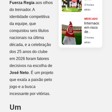
Fuerza Regia
aos olhos
retrospecto
2 horas
favorável
do treinador. A
atrás
para
superar
identidade competitiva
MERCADO
Vitória e
Internacional
da equipe, que
reencontrar
em risco
vitórias
conquistou seis títulos
de
no
punição
Brasileirão
nacionais na última
2 horas
da Fifa;
atrás
década, e a celebração
Flamengo
garante
dos 25 anos do clube
zagueira
por mais
em 2026 foram fatores
5 anos
decisivos na escolha de
José Neto
. É um projeto
que exala a paixão pelo
jogo e a busca
incessante por vitórias.
Um