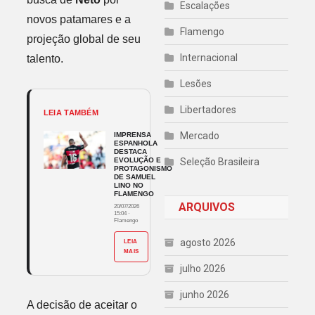
Escalações
novos patamares e a
Flamengo
projeção global de seu
Internacional
talento.
Lesões
Libertadores
LEIA TAMBÉM
Mercado
IMPRENSA
ESPANHOLA
DESTACA
EVOLUÇÃO E
Seleção Brasileira
PROTAGONISMO
DE SAMUEL
LINO NO
FLAMENGO
ARQUIVOS
20/07/2026
15:04
·
Flamengo
agosto 2026
LEIA
MAIS
julho 2026
junho 2026
A decisão de aceitar o