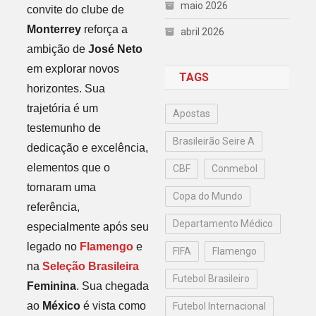
maio 2026
convite do clube de
Monterrey
reforça a
abril 2026
ambição de
José Neto
em explorar novos
TAGS
horizontes. Sua
trajetória é um
Apostas
testemunho de
Brasileirão Seire A
dedicação e excelência,
elementos que o
CBF
Conmebol
tornaram uma
Copa do Mundo
referência,
Departamento Médico
especialmente após seu
legado no
Flamengo
e
FIFA
Flamengo
na
Seleção Brasileira
Futebol Brasileiro
Feminina
. Sua chegada
ao
México
é vista como
Futebol Internacional