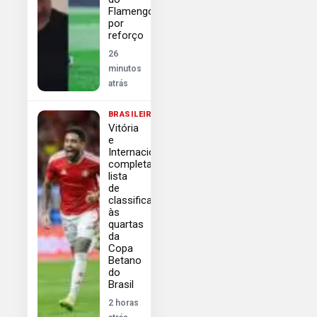
Flamengo
por
reforço
26
minutos
atrás
BRASILEIRÃO
Vitória
e
Internacional
completam
lista
de
classificados
às
quartas
da
Copa
Betano
do
Brasil
2 horas