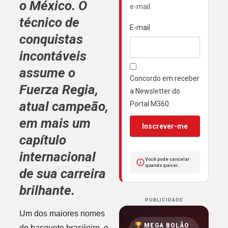
o México. O
e-mail.
técnico de
E-mail
conquistas
incontáveis
assume o
Concordo em receber
Fuerza Regia,
a Newsletter do
atual campeão,
Portal M360.
em mais um
Inscrever-me
capítulo
internacional
Você pode cancelar
quando quiser.
de sua carreira
brilhante.
PUBLICIDADE
Um dos maiores nomes
MEGA BOLÃO
do basquete brasileiro, o