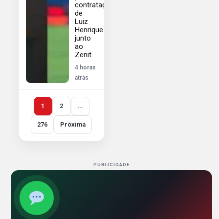
contratação
de
Luiz
Henrique
junto
ao
Zenit
4 horas
atrás
1
2
…
276
Próxima
PUBLICIDADE