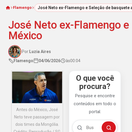
Flamengo
José Neto ex-Flamengo e Seleção de basquete
Início
José Neto ex-Flamengo e
México
Por:
Luzia Aires
Flamengo
04/06/2026
às
00:04
O que você
procura?
Pesquise e encontre
conteúdos em todo o
Antes do México, José
portal.
Neto teve passagem por
Buscar no Mengão 360
dois times da Mongólia.
Buscar
Crédito: Reprodução / SG