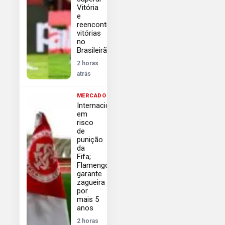
Vitória
e
reencontrar
vitórias
no
Brasileirão
2 horas
atrás
MERCADO
Internacional
em
risco
de
punição
da
Fifa;
Flamengo
garante
zagueira
por
mais 5
anos
2 horas