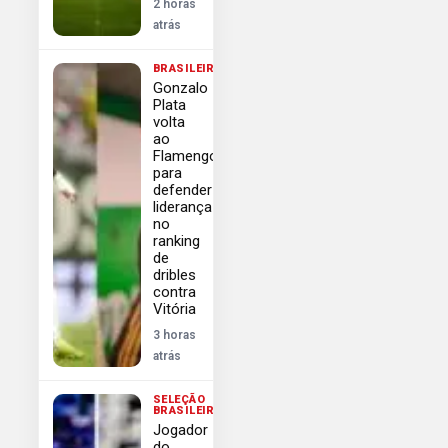
2 horas
atrás
BRASILEIRÃO
Gonzalo
Plata
volta
ao
Flamengo
para
defender
liderança
no
ranking
de
dribles
contra
Vitória
3 horas
atrás
SELEÇÃO
BRASILEIRA
Jogador
do