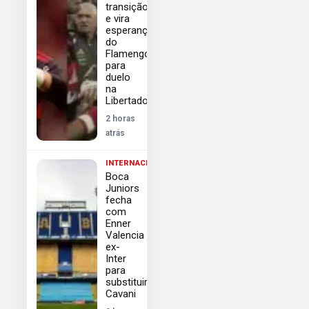
transição
e vira
esperança
do
Flamengo
para
duelo
na
Libertadores
2 horas
atrás
INTERNACIONAL
Boca
Juniors
fecha
com
Enner
Valencia
ex-
Inter
para
substituir
Cavani