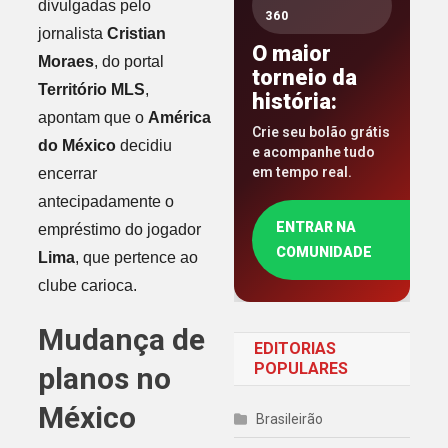
divulgadas pelo
360
jornalista
Cristian
O maior
Moraes
, do portal
torneio da
Território MLS
,
história:
apontam que o
América
Crie seu bolão grátis
do México
decidiu
e acompanhe tudo
em tempo real.
encerrar
antecipadamente o
ENTRAR NA
empréstimo do jogador
COMUNIDADE
Lima
, que pertence ao
clube carioca.
Mudança de
EDITORIAS
POPULARES
planos no
México
Brasileirão