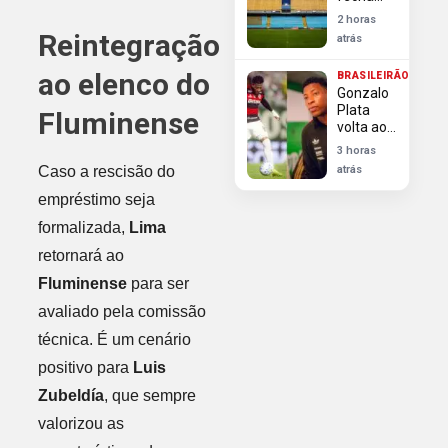
Libertadores
com
2 horas
Enner
Reintegração
atrás
Valencia
ex-Inter
ao elenco do
BRASILEIRÃO
para
Gonzalo
substituir
Plata
Fluminense
Cavani
volta ao
Flamengo
3 horas
para
Caso a rescisão do
atrás
defender
liderança
empréstimo seja
no
formalizada,
Lima
ranking
de
retornará ao
dribles
contra
Fluminense
para ser
Vitória
avaliado pela comissão
técnica. É um cenário
positivo para
Luis
Zubeldía
, que sempre
valorizou as