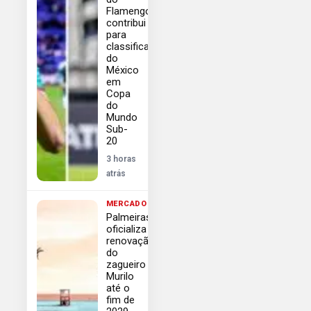
Flamengo
contribui
para
classificação
do
México
em
Copa
do
Mundo
Sub-
20
3 horas
atrás
MERCADO
Palmeiras
oficializa
renovação
do
zagueiro
Murilo
até o
fim de