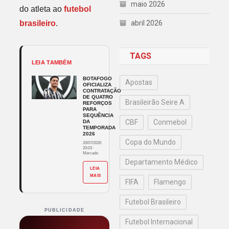
maio 2026
do atleta ao
futebol
brasileiro
.
abril 2026
TAGS
LEIA TAMBÉM
BOTAFOGO
Apostas
OFICIALIZA
CONTRATAÇÃO
DE QUATRO
Brasileirão Seire A
REFORÇOS
PARA
SEQUÊNCIA
CBF
Conmebol
DA
TEMPORADA
2026
Copa do Mundo
20/07/2026
20:03
·
Mercado
Departamento Médico
LEIA
MAIS
FIFA
Flamengo
Futebol Brasileiro
PUBLICIDADE
Futebol Internacional