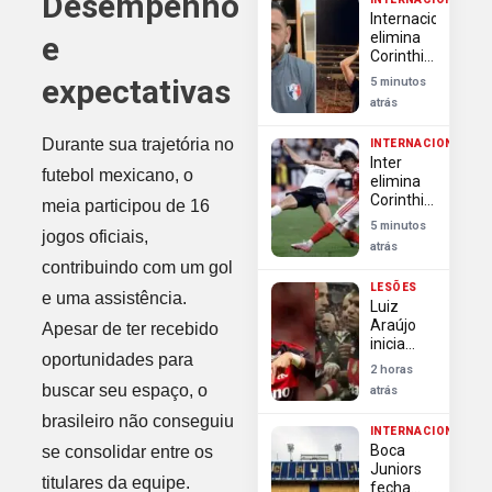
Desempenho
para
Internacional
vaga de
elimina
e
Cavani
Corinthians
na Copa
expectativas
5 minutos
do Brasil
atrás
apesar
de
Durante sua trajetória no
INTERNACIONAL
derrota
Inter
na Neo
futebol mexicano, o
elimina
Química
Corinthians
meia participou de 16
Arena
na Copa
5 minutos
jogos oficiais,
do Brasil
atrás
e encerra
contribuindo com um gol
sonho do
LESÕES
bi
e uma assistência.
Luiz
Araújo
Apesar de ter recebido
inicia
oportunidades para
transição
2 horas
e vira
buscar seu espaço, o
atrás
esperança
do
brasileiro não conseguiu
INTERNACIONAL
Flamengo
Boca
se consolidar entre os
para
Juniors
duelo na
titulares da equipe.
fecha