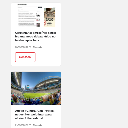
Corinthians: patrocínio adulto
levanta novo debate ético no
futebol após bets
20/07/2026 22:01
·
Mercado
LEIA MAIS
Austin FC mira Alan Patrick,
negociável pelo Inter para
aliviar folha salarial
21/07/2026 07:05
·
Mercado