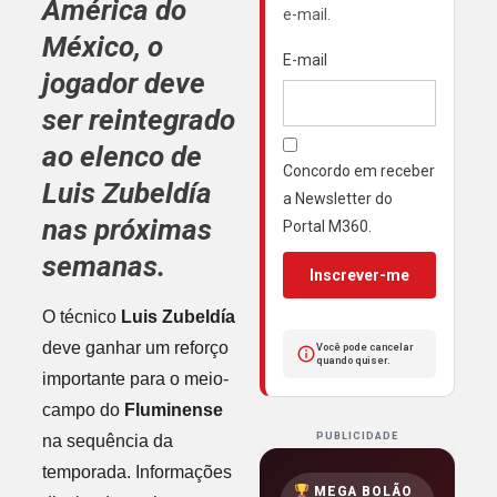
América do
e-mail.
México
, o
E-mail
jogador deve
ser reintegrado
ao elenco de
Concordo em receber
Luis Zubeldía
a Newsletter do
nas próximas
Portal M360.
semanas.
Inscrever-me
O técnico
Luis Zubeldía
deve ganhar um reforço
Você pode cancelar
quando quiser.
importante para o meio-
campo do
Fluminense
PUBLICIDADE
na sequência da
temporada. Informações
MEGA BOLÃO