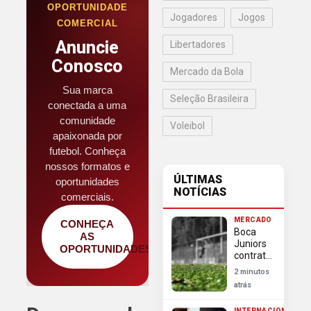
OPORTUNIDADE
Jogadores
Jogos
COMERCIAL
Anuncie
Libertadores
Conosco
Mercado da Bola
Sua marca
Seleção Brasileira
conectada a uma
comunidade
Voleibol
apaixonada por
futebol. Conheça
nossos formatos e
ÚLTIMAS
oportunidades
NOTÍCIAS
comerciais.
MERCADO
CONHEÇA
Boca
AS
Juniors
OPORTUNIDADES
contrata
Enner
2 minutos
Valencia,
atrás
ex-
Internacional,
INTERNACIONAL