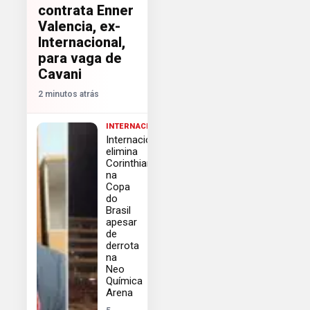
contrata Enner
Valencia, ex-
Internacional,
para vaga de
Cavani
2 minutos atrás
INTERNACIONAL
Internacional
elimina
Corinthians
na
Copa
do
Brasil
apesar
de
derrota
na
Neo
Química
Arena