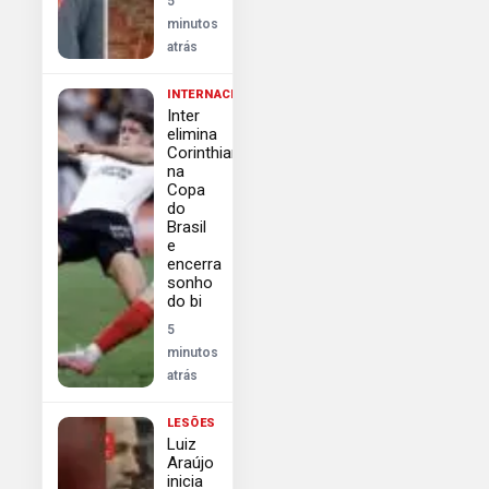
5
minutos
atrás
INTERNACIONAL
Inter
elimina
Corinthians
na
Copa
do
Brasil
e
encerra
sonho
do bi
5
minutos
atrás
LESÕES
Luiz
Araújo
inicia