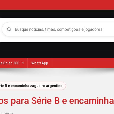
Buscar no Mengão 360
a Bolão 360
WhatsApp
rie B e encaminha zagueiro argentino
os para Série B e encaminha