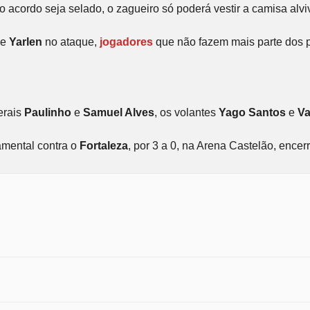
o acordo seja selado, o zagueiro só poderá vestir a camisa alvi
e
Yarlen
no ataque,
jogadores
que não fazem mais parte dos p
terais
Paulinho
e
Samuel Alves
, os volantes
Yago Santos
e
Va
amental contra o
Fortaleza
, por 3 a 0, na Arena Castelão, ence