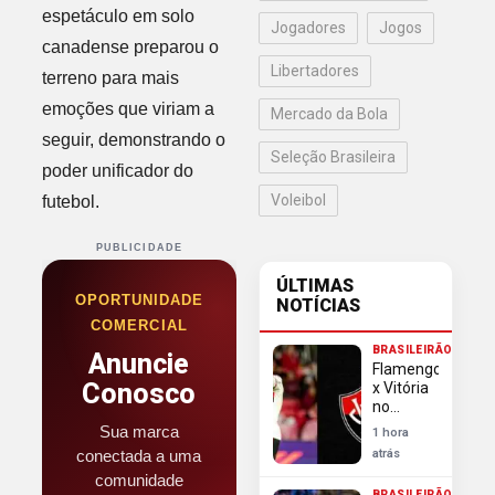
espetáculo em solo
Jogadores
Jogos
canadense preparou o
Libertadores
terreno para mais
emoções que viriam a
Mercado da Bola
seguir, demonstrando o
Seleção Brasileira
poder unificador do
Voleibol
futebol.
PUBLICIDADE
ÚLTIMAS
OPORTUNIDADE
NOTÍCIAS
COMERCIAL
BRASILEIRÃO
Anuncie
Flamengo
Conosco
x Vitória
no
Brasileirão:
Sua marca
1 hora
desfalques,
conectada a uma
atrás
escalações
comunidade
e onde
BRASILEIRÃO