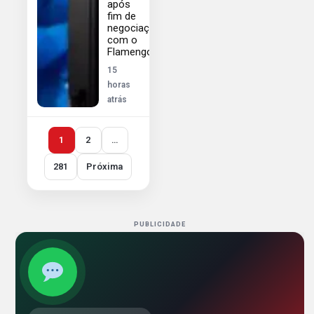
após
fim de
negociação
com o
Flamengo
15
horas
atrás
1
2
…
281
Próxima
PUBLICIDADE