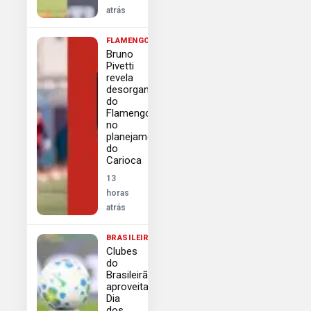
atrás
FLAMENGO
Bruno
Pivetti
revela
desorganização
do
Flamengo
no
planejamento
do
Carioca
13
horas
atrás
BRASILEIRÃO
Clubes
do
Brasileirão
aproveitam
Dia
dos