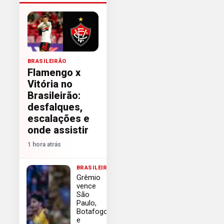
BRASILEIRÃO
Flamengo x
Vitória no
Brasileirão:
desfalques,
escalações e
onde assistir
1 hora atrás
BRASILEIRÃO
Grêmio
vence
São
Paulo,
Botafogo
e