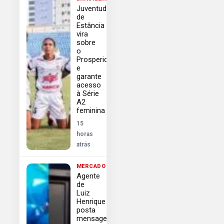
Juventude
de
Estância
vira
sobre
o
Prosperidade
e
garante
acesso
à Série
A2
feminina
15
horas
atrás
MERCADO
Agente
de
Luiz
Henrique
posta
mensagem