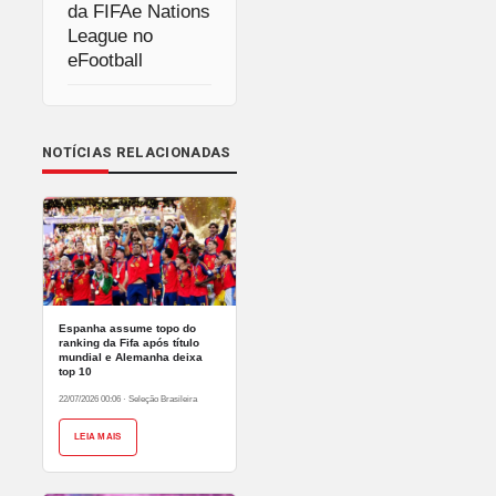
da FIFAe Nations
League no
eFootball
NOTÍCIAS RELACIONADAS
Espanha assume topo do
ranking da Fifa após título
mundial e Alemanha deixa
top 10
22/07/2026 00:06
·
Seleção Brasileira
LEIA MAIS