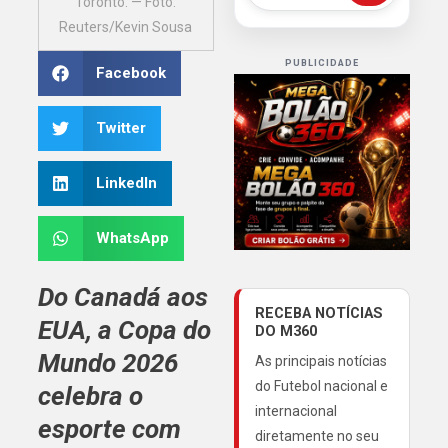
Toronto. — Foto:
Reuters/Kevin Sousa
PUBLICIDADE
Facebook
Twitter
LinkedIn
WhatsApp
Do Canadá aos
RECEBA NOTÍCIAS
EUA, a Copa do
DO M360
Mundo 2026
As principais notícias
do Futebol nacional e
celebra o
internacional
esporte com
diretamente no seu