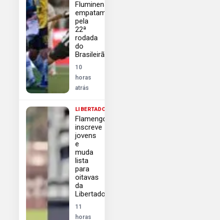
Fluminense
empatam
pela
22ª
rodada
do
Brasileirão
10
horas
atrás
LIBERTADORES
Flamengo
inscreve
jovens
e
muda
lista
para
oitavas
da
Libertadores
11
horas