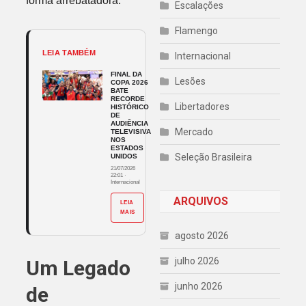
forma arrebatadora.
Escalações
Flamengo
LEIA TAMBÉM
Internacional
FINAL DA
Lesões
COPA 2026
BATE
RECORDE
Libertadores
HISTÓRICO
DE
AUDIÊNCIA
Mercado
TELEVISIVA
NOS
ESTADOS
Seleção Brasileira
UNIDOS
21/07/2026
22:01
·
Internacional
ARQUIVOS
LEIA
MAIS
agosto 2026
julho 2026
Um Legado
junho 2026
de