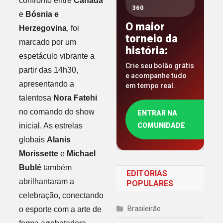
confronto entre
Canadá
360
e
Bósnia e
O maior
Herzegovina
, foi
torneio da
marcado por um
história:
espetáculo vibrante a
Crie seu bolão grátis
partir das 14h30,
e acompanhe tudo
apresentando a
em tempo real.
talentosa
Nora Fatehi
no comando do show
ENTRAR NA
inicial. As estrelas
COMUNIDADE
globais
Alanis
Morissette
e
Michael
Bublé
também
EDITORIAS
abrilhantaram a
POPULARES
celebração, conectando
Brasileirão
o esporte com a arte de