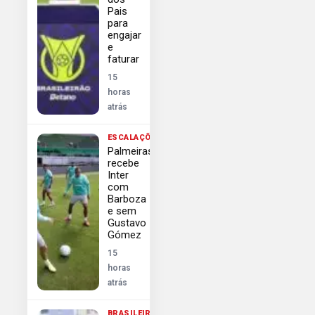
Pais
para
engajar
e
faturar
15
horas
atrás
ESCALAÇÕES
Palmeiras
recebe
Inter
com
Barboza
e sem
Gustavo
Gómez
15
horas
atrás
BRASILEIRÃO