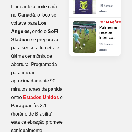
aproveitam
15 horas
Enquanto a noite caía
Dia dos
atrás
Pais para
no
Canadá
, o foco se
engajar e
voltava para
Los
ESCALAÇÕES
faturar
Palmeiras
Angeles
, onde o
SoFi
recebe
Inter com
Stadium
se preparava
Barboza
15 horas
e sem
para sediar a terceira e
atrás
Gustavo
última cerimônia de
Gómez
abertura. Programada
para iniciar
aproximadamente 90
minutos antes da partida
entre
Estados Unidos
e
Paraguai
, às 22h
(horário de Brasília),
esta celebração promete
ser igualmente