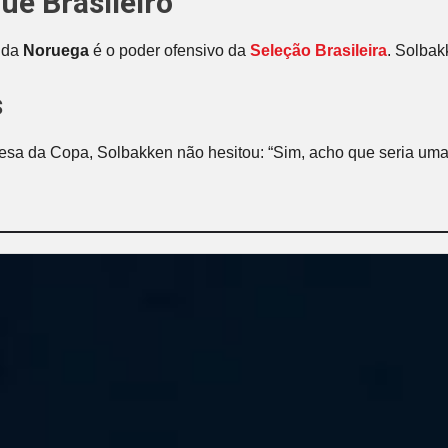
e Brasileiro
o da
Noruega
é o poder ofensivo da
Seleção Brasileira
. Solba
s
resa da Copa, Solbakken não hesitou: “Sim, acho que seria um