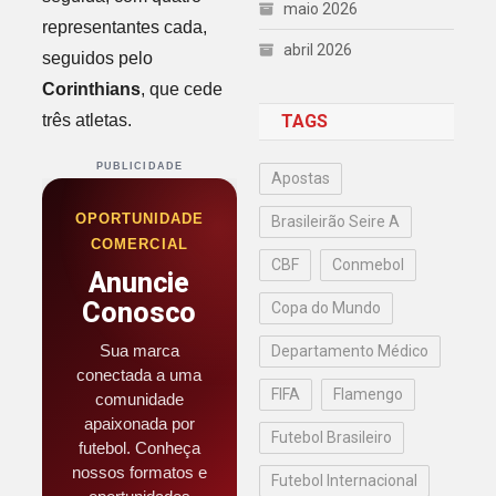
maio 2026
representantes cada,
abril 2026
seguidos pelo
Corinthians
, que cede
três atletas.
TAGS
PUBLICIDADE
Apostas
OPORTUNIDADE
Brasileirão Seire A
COMERCIAL
CBF
Conmebol
Anuncie
Conosco
Copa do Mundo
Sua marca
Departamento Médico
conectada a uma
FIFA
Flamengo
comunidade
apaixonada por
Futebol Brasileiro
futebol. Conheça
nossos formatos e
Futebol Internacional