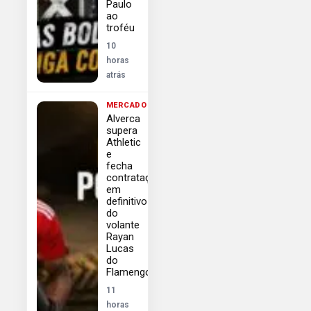
Paulo
ao
troféu
10
horas
atrás
MERCADO
Alverca
supera
Athletic
e
fecha
contratação
em
definitivo
do
volante
Rayan
Lucas
do
Flamengo
11
horas