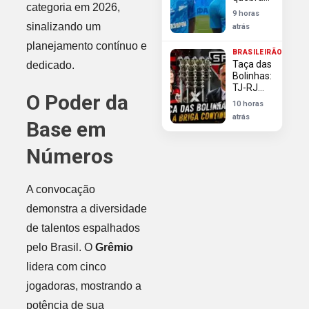
déficit
categoria em 2026,
silêncio
9 horas
após
sinalizando um
atrás
avanços
do
planejamento contínuo e
BRASILEIRÃO
Flamengo
Taça das
dedicado.
em sua
Bolinhas:
contratação
TJ-RJ
O Poder da
rejeita
10 horas
Flamengo
atrás
Base em
e reitera
direito do
São
Números
Paulo ao
troféu
A convocação
demonstra a diversidade
de talentos espalhados
pelo Brasil. O
Grêmio
lidera com cinco
jogadoras, mostrando a
potência de sua