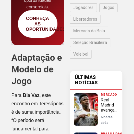
oportunidades
comerciais.
Jogadores
Jogos
CONHEÇA
Libertadores
AS
OPORTUNIDADES
Mercado da Bola
Seleção Brasileira
Voleibol
Adaptação e
Modelo de
ÚLTIMAS
Jogo
NOTÍCIAS
Para
Bia Vaz
, este
MERCADO
Real
encontro em Teresópolis
Madrid
avança
é de suma importância.
em
6 horas
“O período será
negociação
atrás
e blinda
fundamental para
Vini Jr
BRASILEIRÃO