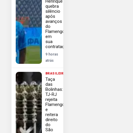
Henrique
quebra
silêncio
após
avanços
do
Flamengo
em
sua
contratação
9 horas
atrás
BRASILEIRÃO
Taça
das
Bolinhas:
TJ-RJ
rejeita
Flamengo
e
reitera
direito
do
São