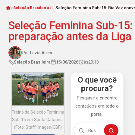
Seleção Brasileira
Seleção Feminina Sub-15: Bia Vaz convo
Início
Seleção Feminina Sub-15: 
preparação antes da Liga 
Por:
Luzia Aires
Seleção Brasileira
15/06/2026
às
20:10
O que você
procura?
Pesquise e encontre
conteúdos em todo o
Treino da Seleção Feminina
portal.
Sub-15 em Santa Catarina.
Buscar no Mengão 360
(Foto: Staff Images/CBF)
Buscar