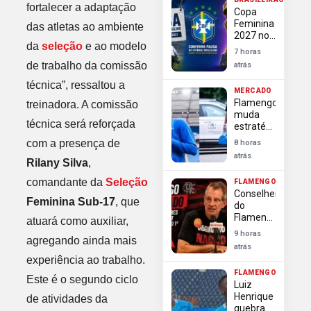
contra
fortalecer a adaptação
Copa
investida
Feminina
das atletas ao ambiente
do
2027 no
Arsenal
da
seleção
e ao modelo
Brasil
7 horas
causa
de trabalho da comissão
atrás
paralisação
do
técnica”, ressaltou a
MERCADO
futebol
Flamengo
treinadora. A comissão
masculino
muda
técnica será reforçada
estratégia
e
com a presença de
8 horas
pressiona
atrás
por
Rilany Silva
,
definição
comandante da
Seleção
FLAMENGO
rápida na
Conselheiros
contratação
Feminina Sub-17
, que
do
de Luiz
Flamengo
atuará como auxiliar,
Henrique
exigem
9 horas
agregando ainda mais
transparência
atrás
e
experiência ao trabalho.
autonomia
FLAMENGO
da
Este é o segundo ciclo
Luiz
diretoria
Henrique
de atividades da
após
quebra