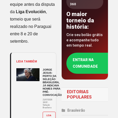
equipe antes da disputa
360
da
Liga Evolución
,
O maior
torneio que será
torneio da
história:
realizado no Paraguai
entre 8 e 20 de
Crie seu bolão grátis
e acompanhe tudo
setembro.
em tempo real.
ENTRAR NA
LEIA TAMBÉM
COMUNIDADE
JORGE
JESUS:
PERTO DA
SELEÇÃO
BRASILEIRA,
JÁ INDICAVA
NOMES PARA
EDITORIAS
PRÉ-
CONVOCAÇÃO
POPULARES
21/07/2026
18:02
·
Seleção
Brasileira
Brasileirão
LEIA