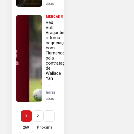
atrás
MERCADO
Red
Bull
Bragantino
retoma
negociações
com
Flamengo
pela
contratação
de
Wallace
Yan
11
horas
atrás
1
2
…
269
Próxima