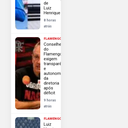
de
Luiz
Henrique
8 horas
atrás
FLAMENGO
Conselheiros
do
Flamengo
exigem
transparência
e
autonomia
da
diretoria
após
déficit
9 horas
atrás
FLAMENGO
Luiz