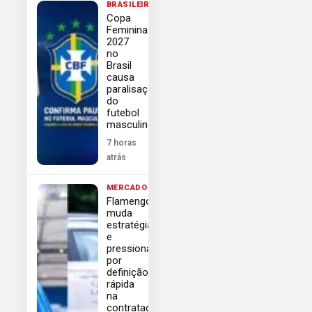
BRASILEIRÃO
Copa
Feminina
2027
no
Brasil
causa
paralisação
do
futebol
masculino
7 horas
atrás
MERCADO
Flamengo
muda
estratégia
e
pressiona
por
definição
rápida
na
contratação