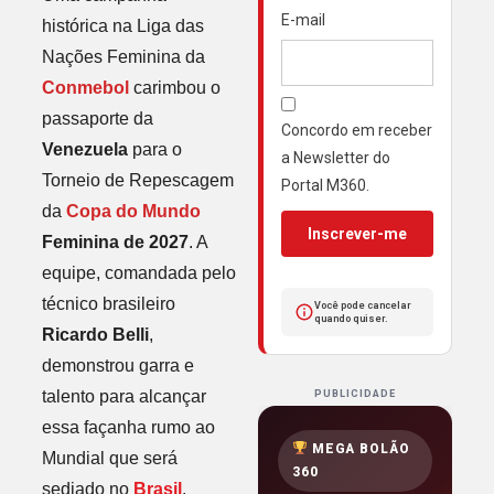
E-mail
histórica na Liga das
Nações Feminina da
Conmebol
carimbou o
passaporte da
Concordo em receber
Venezuela
para o
a Newsletter do
Torneio de Repescagem
Portal M360.
da
Copa do Mundo
Inscrever-me
Feminina de 2027
. A
equipe, comandada pelo
técnico brasileiro
Você pode cancelar
quando quiser.
Ricardo Belli
,
demonstrou garra e
talento para alcançar
PUBLICIDADE
essa façanha rumo ao
MEGA BOLÃO
Mundial que será
360
sediado no
Brasil
.