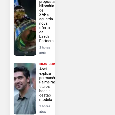
proposta
bilionária
de
SAF e
aguarda
nova
oferta
da
Lazuli
Partners
2 horas
atrás
BRASILEIRÃO
Abel
explica
permanência
Palmeiras:
títulos,
base e
gestão
modelo
2 horas
atrás