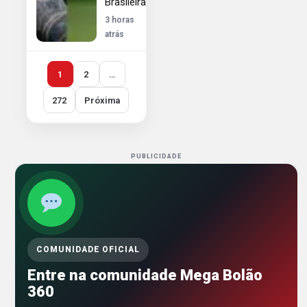
Brasileirão
3 horas
atrás
1
2
…
272
Próxima
PUBLICIDADE
COMUNIDADE OFICIAL
Entre na comunidade Mega Bolão
360