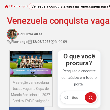
Flamengo
Venezuela conquista vaga na repescagem para
Início
Venezuela conquista vag
Por:
Luzia Aires
Flamengo
12/06/2026
às
00:09
O que você
procura?
Pesquise e encontre
conteúdos em todo o
A seleção venezuelana
portal.
busca vaga na Copa do
Buscar no Mengão 360
Mundo Feminina de 2027.
Buscar
Crédito: FVF/Divulgação