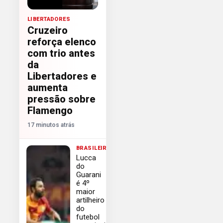
LIBERTADORES
Cruzeiro
reforça elenco
com trio antes
da
Libertadores e
aumenta
pressão sobre
Flamengo
17 minutos atrás
BRASILEIRÃO
Lucca
do
Guarani
é 4º
maior
artilheiro
do
futebol