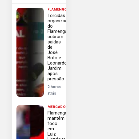
FLAMENGO
Torcidas
organizadas
do
Flamengo
cobram
saídas
de
José
Boto e
Leonardo
Jardim
após
pressão
2 horas
atrás
MERCADO
Flamengo
mantém
foco
em
Luiz