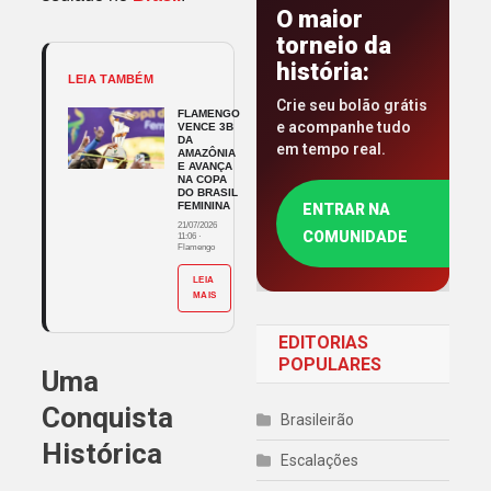
O maior
torneio da
história:
LEIA TAMBÉM
Crie seu bolão grátis
FLAMENGO
e acompanhe tudo
VENCE 3B
DA
em tempo real.
AMAZÔNIA
E AVANÇA
NA COPA
DO BRASIL
FEMININA
ENTRAR NA
21/07/2026
COMUNIDADE
11:06
·
Flamengo
LEIA
MAIS
EDITORIAS
POPULARES
Uma
Conquista
Brasileirão
Histórica
Escalações