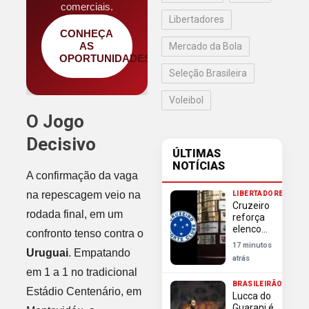
comerciais.
Libertadores
CONHEÇA
AS
Mercado da Bola
OPORTUNIDADES
Seleção Brasileira
Voleibol
O Jogo
Decisivo
ÚLTIMAS
NOTÍCIAS
A confirmação da vaga
na repescagem veio na
LIBERTADORES
Cruzeiro
rodada final, em um
reforça
elenco
confronto tenso contra o
com trio
17 minutos
Uruguai
. Empatando
antes da
atrás
Libertadores
em 1 a 1 no tradicional
e
BRASILEIRÃO
aumenta
Estádio Centenário, em
Lucca do
pressão
Guarani é