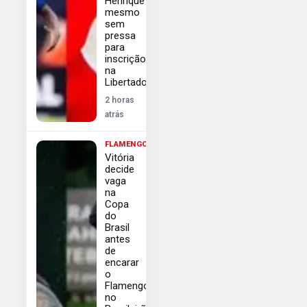
Henrique
mesmo
sem
pressa
para
inscrição
na
Libertadores
2 horas
atrás
FLAMENGO
Vitória
decide
vaga
na
Copa
do
Brasil
antes
de
encarar
o
Flamengo
no