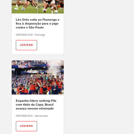
Léo Ortiz volta ao Flamengo e
fica à disposição para o jogo
contra o São Paulo
23/07/2026 21:20
·
Flamengo
LEIA MAIS
Espanha lidera ranking Fifa
com título da Copa; Brasil
avança mesmo eliminado
20/07/2026 20:01
·
Internacional
LEIA MAIS