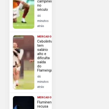
campineiro
no
século
44
minutos
atrás
MERCADO
Cebolinha
tem
salário
alto e
dificulta
saída
do
Flamengo
46
minutos
atrás
MERCADO
Fluminense
recusa