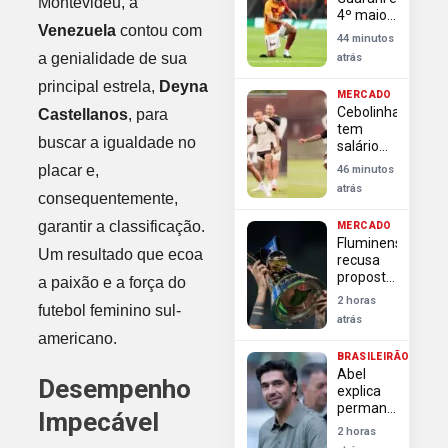
Montevidéu, a
sobre
4º maior
Flamengo
Venezuela
contou com
artilheiro
44 minutos
do
a genialidade de sua
atrás
futebol
campineiro
principal estrela,
Deyna
MERCADO
no século
Cebolinha
Castellanos
, para
tem
buscar a igualdade no
salário
alto e
placar e,
46 minutos
dificulta
atrás
saída do
consequentemente,
Flamengo
garantir a classificação.
MERCADO
Fluminense
Um resultado que ecoa
recusa
proposta
a paixão e a força do
bilionária
2 horas
futebol feminino sul-
de SAF e
atrás
aguarda
americano.
nova
BRASILEIRÃO
oferta da
Abel
Lazuli
Desempenho
explica
Partners
permanência
Impecável
Palmeiras:
2 horas
títulos,