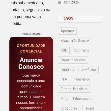
abril 2026
país sul-americano,
portanto, segue vivo na
luta por uma vaga
TAGS
inédita.
Apostas
PUBLICIDADE
Brasileirão Seire A
OPORTUNIDADE
CBF
Conmebol
COMERCIAL
Anuncie
Copa do Mundo
Conosco
Departamento Médico
Sua marca
FIFA
Flamengo
conectada a uma
comunidade
Futebol Brasileiro
apaixonada por
futebol. Conheça
Futebol Internacional
nossos formatos e
oportunidades
Jogadores
Jogos