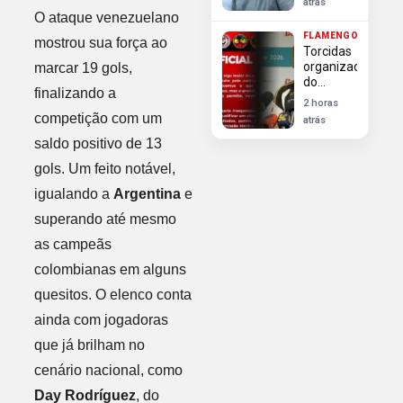
atrás
base e
O ataque venezuelano
gestão
FLAMENGO
modelo
mostrou sua força ao
Torcidas
organizadas
marcar 19 gols,
do
finalizando a
Flamengo
2 horas
cobram
competição com um
atrás
saídas de
saldo positivo de 13
José
Boto e
gols. Um feito notável,
Leonardo
Jardim
igualando a
Argentina
e
após
superando até mesmo
pressão
as campeãs
colombianas em alguns
quesitos. O elenco conta
ainda com jogadoras
que já brilham no
cenário nacional, como
Day Rodríguez
, do