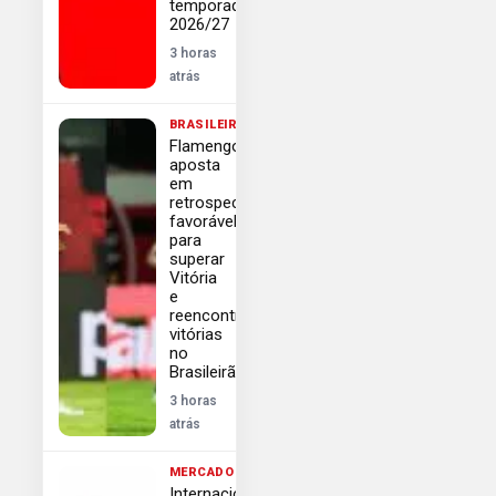
temporada
2026/27
3 horas
atrás
BRASILEIRÃO
Flamengo
aposta
em
retrospecto
favorável
para
superar
Vitória
e
reencontrar
vitórias
no
Brasileirão
3 horas
atrás
MERCADO
Internacional