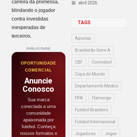
carreira da promessa,
abril 2026
blindando o jogador
contra investidas
TAGS
inesperadas de
terceiros.
Apostas
PUBLICIDADE
Brasileirão Seire A
CBF
Conmebol
OPORTUNIDADE
COMERCIAL
Copa do Mundo
Anuncie
Departamento Médico
Conosco
FIFA
Flamengo
Sua marca
conectada a uma
Futebol Brasileiro
comunidade
apaixonada por
Futebol Internacional
futebol. Conheça
nossos formatos e
Jogadores
Jogos