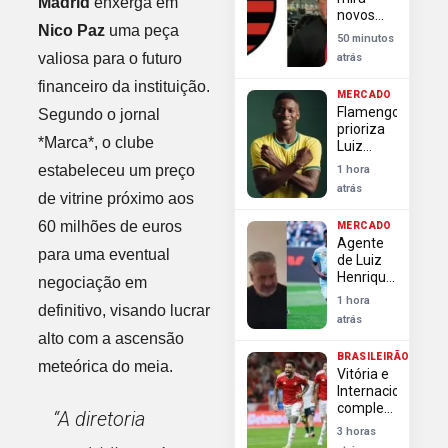
Madrid
enxerga em
como
novos
final
Nico Paz
uma peça
reforços
antecipada
50 minutos
além de
da
valiosa para o futuro
atrás
Luiz
Libertadores
Henrique
financeiro da instituição.
MERCADO
no
Flamengo
Segundo o jornal
mercado
prioriza
*Marca*, o clube
Luiz
Henrique
estabeleceu um preço
1 hora
e define
atrás
situação
de vitrine próximo aos
de
60 milhões de euros
MERCADO
Thiago
Agente
Almada
para uma eventual
de Luiz
no
Henrique
negociação em
mercado
no Rio
1 hora
definitivo, visando lucrar
agita
atrás
torcida
alto com a ascensão
do
BRASILEIRÃO
Flamengo
meteórica do meia.
Vitória e
por
Internacional
reforço
completam
“A diretoria
lista de
3 horas
classificados