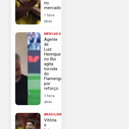
no
mercado
1 hora
atrás
MERCADO
Agente
de
Luiz
Henrique
no Rio
agita
torcida
do
Flamengo
por
reforço
1 hora
atrás
BRASILEIRÃO
Vitória
e