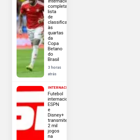
Internacional
completam
lista
de
classificados
às
quartas
da
Copa
Betano
do
Brasil
3 horas
atrás
INTERNACIONAL
Futebol
internacional:
ESPN
e
Disney+
transmitem
2 mil
jogos
na