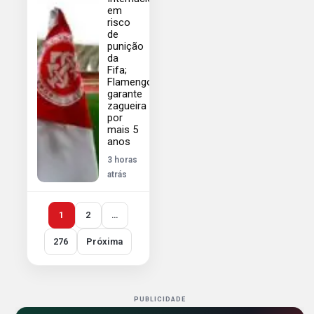
em
risco
de
punição
da
Fifa;
Flamengo
garante
zagueira
por
mais 5
anos
3 horas
atrás
1
2
…
276
Próxima
PUBLICIDADE