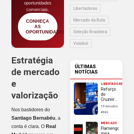
oportunidades
Libertadores
comerciais.
Mercado da Bola
CONHEÇA
AS
OPORTUNIDADES
Seleção Brasileira
Voleibol
Estratégia
ÚLTIMAS
de mercado
NOTÍCIAS
e
LIBERTADORES
Reforço
valorização
do
Cruzeiro
Lucho
19 minutos
Nos bastidores do
Rodríguez
atrás
define
Santiago Bernabéu
, a
confronto
MERCADO
contra
conta é clara. O
Real
Flamengo
Flamengo
mira