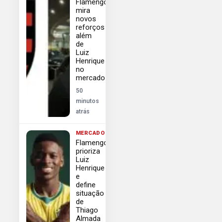
Flamengo
mira
novos
reforços
além
de
Luiz
Henrique
no
mercado
50
minutos
atrás
MERCADO
Flamengo
prioriza
Luiz
Henrique
e
define
situação
de
Thiago
Almada