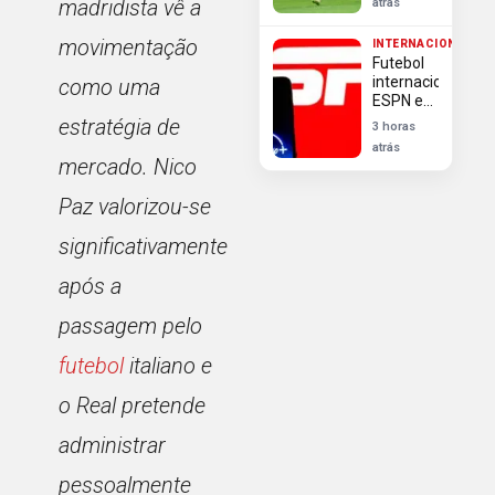
madridista vê a
atrás
às
quartas
movimentação
INTERNACIONAL
da Copa
Futebol
Betano
internacional:
como uma
do Brasil
ESPN e
Disney+
estratégia de
3 horas
transmitem
atrás
2 mil
mercado. Nico
jogos na
temporada
Paz valorizou-se
2026/27
significativamente
após a
passagem pelo
futebol
italiano e
o Real pretende
administrar
pessoalmente