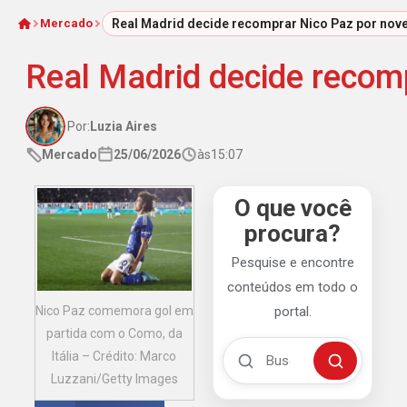
Mercado
Real Madrid decide recomprar Nico Paz por nov
Início
Real Madrid decide recom
Por:
Luzia Aires
Mercado
25/06/2026
às
15:07
O que você
procura?
Pesquise e encontre
conteúdos em todo o
Nico Paz comemora gol em
portal.
partida com o Como, da
Buscar no Mengão 360
Itália – Crédito: Marco
Buscar
Luzzani/Getty Images