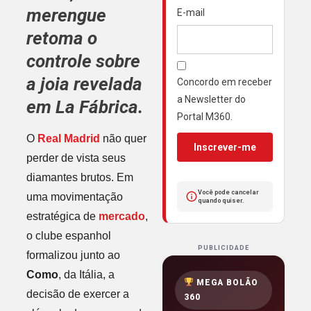
merengue
E-mail
retoma o
controle sobre
a joia revelada
Concordo em receber
a Newsletter do
em La Fábrica.
Portal M360.
O
Real Madrid
não quer
Inscrever-me
perder de vista seus
diamantes brutos. Em
Você pode cancelar
uma movimentação
quando quiser.
estratégica de
mercado
,
o clube espanhol
PUBLICIDADE
formalizou junto ao
Como
, da Itália, a
MEGA BOLÃO
decisão de exercer a
360