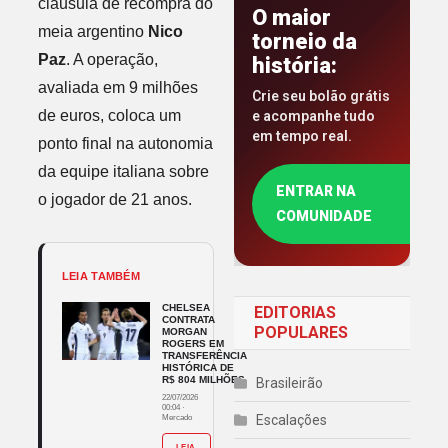
cláusula de recompra do
O maior
meia argentino
Nico
torneio da
Paz
. A operação,
história:
avaliada em 9 milhões
Crie seu bolão grátis
de euros, coloca um
e acompanhe tudo
em tempo real.
ponto final na autonomia
da equipe italiana sobre
ENTRAR NA
o jogador de 21 anos.
COMUNIDADE
LEIA TAMBÉM
CHELSEA
EDITORIAS
CONTRATA
POPULARES
MORGAN
ROGERS EM
TRANSFERÊNCIA
HISTÓRICA DE
R$ 804 MILHÕES
Brasileirão
22/07/2026
00:04
·
Escalações
Mercado
LEIA