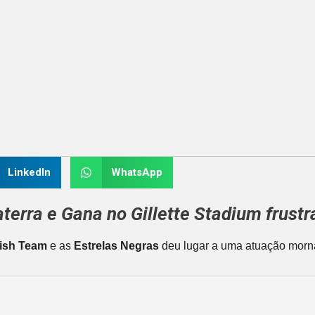
LinkedIn
WhatsApp
aterra
e
Gana
no
Gillette Stadium
frustr
ish Team
e as
Estrelas Negras
deu lugar a uma atuação morn