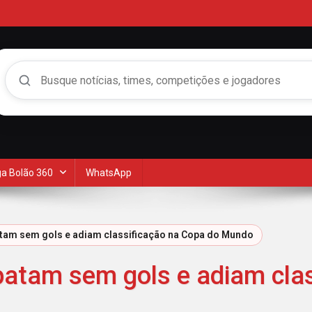
Buscar no Mengão 360
a Bolão 360
WhatsApp
atam sem gols e adiam classificação na Copa do Mundo
patam sem gols e adiam cla