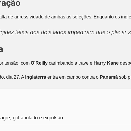
ração
 falta de agressividade de ambas as seleções. Enquanto os ing
a rigidez tática dos dois lados impediram que o plac
a
ior tensão, com
O’Reilly
carimbando a trave e
Harry Kane
despe
do, dia 27. A
Inglaterra
entra em campo contra o
Panamá
sob p
agre, gol anulado e expulsão