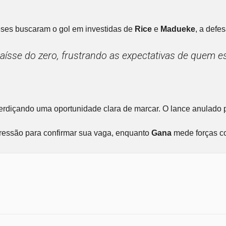
leses buscaram o gol em investidas de
Rice
e
Madueke
, a defe
ar saísse do zero, frustrando as expectativas de quem
rdiçando uma oportunidade clara de marcar. O lance anulado
ressão para confirmar sua vaga, enquanto
Gana
mede forças 