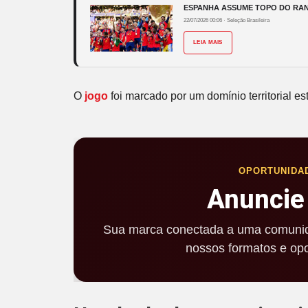
ESPANHA ASSUME TOPO DO RANK
22/07/2026 00:06
·
Seleção Brasileira
LEIA MAIS
O
jogo
foi marcado por um domínio territorial es
OPORTUNIDA
Anuncie
Sua marca conectada a uma comunid
nossos formatos e opo