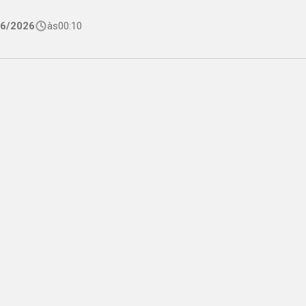
06/2026
às
00:10