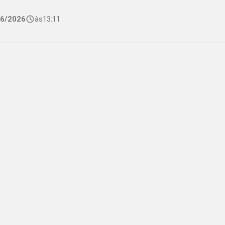
06/2026
às
13:11