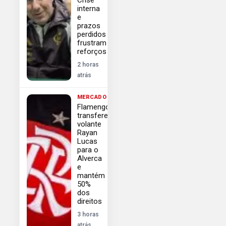
interna
e
prazos
perdidos
frustram
reforços
2 horas
atrás
MERCADO
Flamengo
transfere
volante
Rayan
Lucas
para o
Alverca
e
mantém
50%
dos
direitos
3 horas
atrás