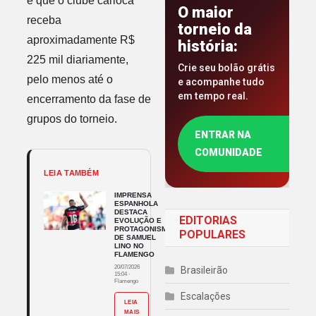
é que o clube carioca
O maior
receba
torneio da
aproximadamente R$
história:
225 mil diariamente,
Crie seu bolão grátis
pelo menos até o
e acompanhe tudo
em tempo real.
encerramento da fase de
grupos do torneio.
ENTRAR NA
COMUNIDADE
LEIA TAMBÉM
IMPRENSA
ESPANHOLA
DESTACA
EDITORIAS
EVOLUÇÃO E
PROTAGONISMO
POPULARES
DE SAMUEL
LINO NO
FLAMENGO
20/07/2026
Brasileirão
15:04
·
Flamengo
Escalações
LEIA
MAIS