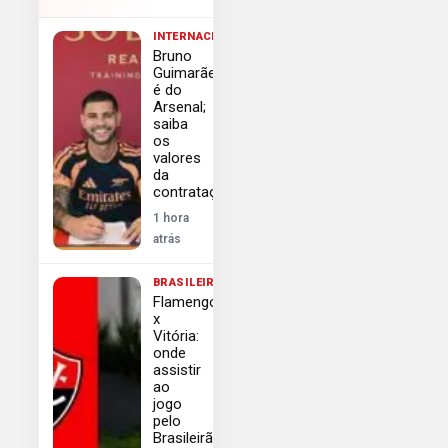
INTERNACIONAL
Bruno
Guimarães
é do
Arsenal;
saiba
os
valores
da
contratação
1 hora
atrás
BRASILEIRÃO
Flamengo
x
Vitória:
onde
assistir
ao
jogo
pelo
Brasileirão