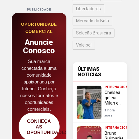
Libertadores
PUBLICIDADE
Mercado da Bola
OPORTUNIDADE
COMERCIAL
Seleção Brasileira
Anuncie
Voleibol
Conosco
Sua marca
conectada a uma
ÚLTIMAS
NOTÍCIAS
comunidade
apaixonada por
INTERNACIONAL
futebol. Conheça
Chelsea
nossos formatos e
goleia
oportunidades
Milan em
amistoso
comerciais.
1 hora
na
atrás
Indonésia
CONHEÇA
com
AS
INTERNACIONAL
show de
OPORTUNIDADES
Bruno
João
Guimarães