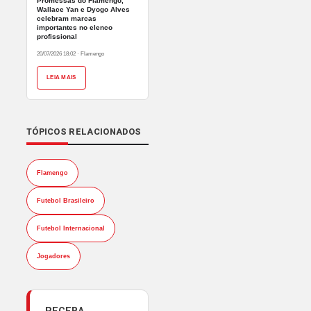
Promessas do Flamengo,
Wallace Yan e Dyogo Alves
celebram marcas
importantes no elenco
profissional
20/07/2026 18:02
·
Flamengo
LEIA MAIS
TÓPICOS RELACIONADOS
Flamengo
Futebol Brasileiro
Futebol Internacional
Jogadores