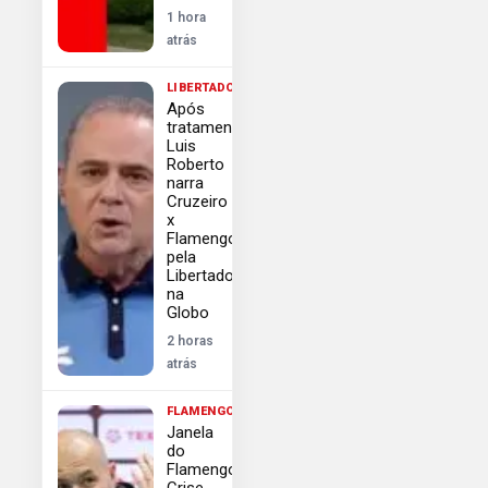
1 hora
atrás
LIBERTADORES
Após
tratamento,
Luis
Roberto
narra
Cruzeiro
x
Flamengo
pela
Libertadores
na
Globo
2 horas
atrás
FLAMENGO
Janela
do
Flamengo:
Crise