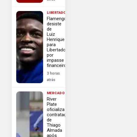
LIBERTADORES
Flamengo
desiste
de
Luiz
Henrique
para
Libertadores
por
impasse
financeiro
3 horas
atrás
MERCADO
River
Plate
oficializa
contratação
de
Thiago
Almada
após