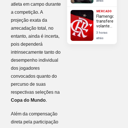
atrás
prazos
atleta em campo durante
perdidos
a competição. A
MERCADO
frustram
Flamengo
reforços
projeção exata da
transfere
volante
arrecadação total, no
Rayan
3 horas
Lucas
entanto, ainda é incerta,
atrás
para o
pois dependerá
Alverca e
mantém
intrinsecamente tanto do
50% dos
desempenho individual
direitos
dos jogadores
convocados quanto do
percurso de suas
respectivas seleções na
Copa do Mundo
.
Além da compensação
direta pela participação