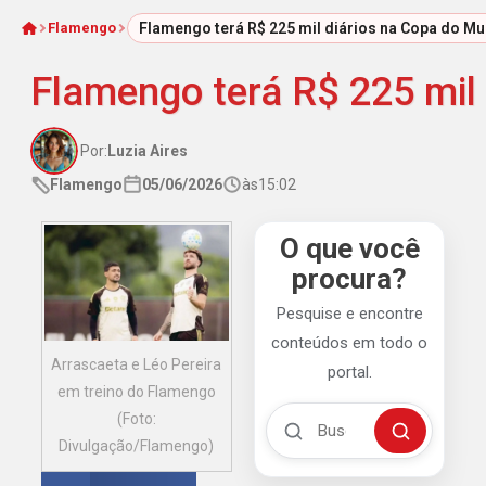
Flamengo
Flamengo terá R$ 225 mil diários na Copa do M
Início
Flamengo terá R$ 225 mil
Por:
Luzia Aires
Flamengo
05/06/2026
às
15:02
O que você
procura?
Pesquise e encontre
conteúdos em todo o
Arrascaeta e Léo Pereira
portal.
em treino do Flamengo
Buscar no Mengão 360
(Foto:
Buscar
Divulgação/Flamengo)