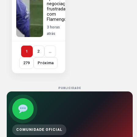
negociações
frustradas
com
Flamengo
3 horas
atrás
1
2
…
279
Próxima
PUBLICIDADE
COMUNIDADE OFICIAL