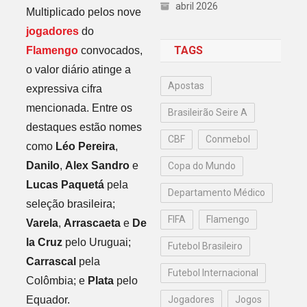
abril 2026
Multiplicado pelos nove
jogadores
do
TAGS
Flamengo
convocados,
o valor diário atinge a
Apostas
expressiva cifra
mencionada. Entre os
Brasileirão Seire A
destaques estão nomes
CBF
Conmebol
como
Léo Pereira
,
Danilo
,
Alex Sandro
e
Copa do Mundo
Lucas Paquetá
pela
Departamento Médico
seleção brasileira;
FIFA
Flamengo
Varela
,
Arrascaeta
e
De
la Cruz
pelo Uruguai;
Futebol Brasileiro
Carrascal
pela
Futebol Internacional
Colômbia; e
Plata
pelo
Equador.
Jogadores
Jogos