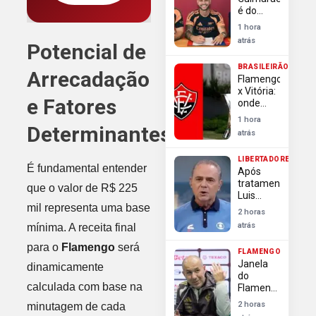
Pedro
é do
Arsenal;
1 hora
saiba os
atrás
Potencial de
valores
da
BRASILEIRÃO
contratação
Arrecadação
Flamengo
x Vitória:
e Fatores
onde
assistir
1 hora
ao jogo
Determinantes
atrás
pelo
Brasileirão
LIBERTADORES
É fundamental entender
Após
tratamento,
que o valor de R$ 225
Luis
mil representa uma base
Roberto
2 horas
narra
atrás
mínima. A receita final
Cruzeiro
x
para o
Flamengo
será
FLAMENGO
Flamengo
Janela
dinamicamente
pela
do
Libertadores
calculada com base na
Flamengo:
na Globo
Crise
2 horas
minutagem de cada
interna e