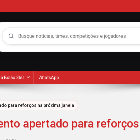
Buscar no Mengão 360
a Bolão 360
WhatsApp
do para reforços na próxima janela
nto apertado para reforços