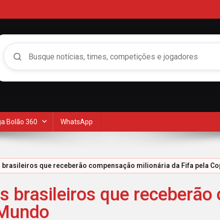
Buscar no Mengão 360
a Bolão 360
WhatsApp
 brasileiros que receberão compensação milionária da Fifa pela C
s brasileiros que receberã
 Mundo