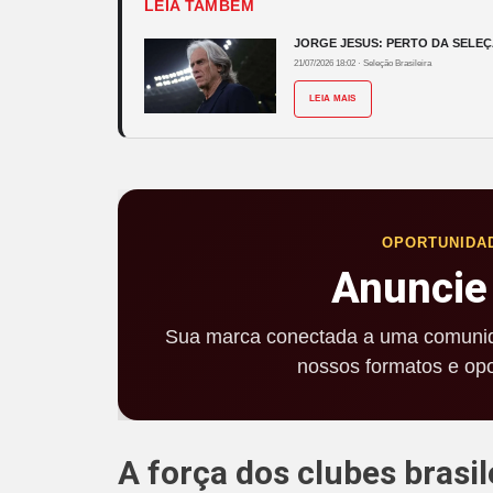
LEIA TAMBÉM
JORGE JESUS: PERTO DA SELEÇ
21/07/2026 18:02
·
Seleção Brasileira
LEIA MAIS
OPORTUNIDA
Anuncie
Sua marca conectada a uma comunid
nossos formatos e opo
A força dos clubes brasi