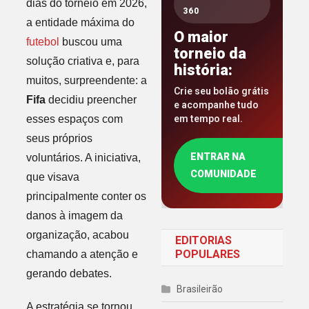
dias do torneio em 2026,
360
a entidade máxima do
O maior
futebol
buscou uma
torneio da
solução criativa e, para
história:
muitos, surpreendente: a
Crie seu bolão grátis
Fifa
decidiu preencher
e acompanhe tudo
esses espaços com
em tempo real.
seus próprios
ENTRAR NA
voluntários. A iniciativa,
COMUNIDADE
que visava
principalmente conter os
danos à imagem da
organização, acabou
EDITORIAS
POPULARES
chamando a atenção e
gerando debates.
Brasileirão
A estratégia se tornou