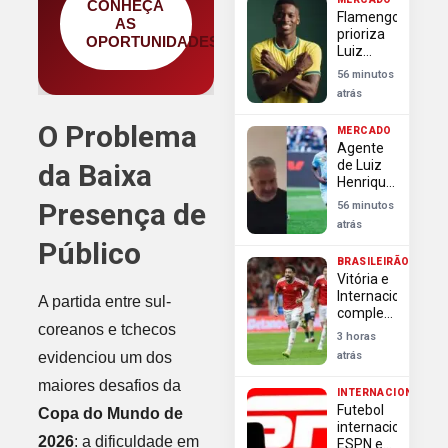
CONHEÇA
no
Flamengo
mercado
AS
prioriza
OPORTUNIDADES
Luiz
Henrique
56 minutos
e define
atrás
situação
de
O Problema
MERCADO
Thiago
Agente
Almada
de Luiz
da Baixa
no
Henrique
mercado
no Rio
Presença de
56 minutos
agita
atrás
torcida
Público
do
BRASILEIRÃO
Flamengo
Vitória e
por
Internacional
A partida entre sul-
reforço
completam
coreanos e tchecos
lista de
3 horas
classificados
evidenciou um dos
atrás
às
quartas
maiores desafios da
INTERNACIONAL
da Copa
Futebol
Copa do Mundo de
Betano
internacional:
do Brasil
2026
: a dificuldade em
ESPN e