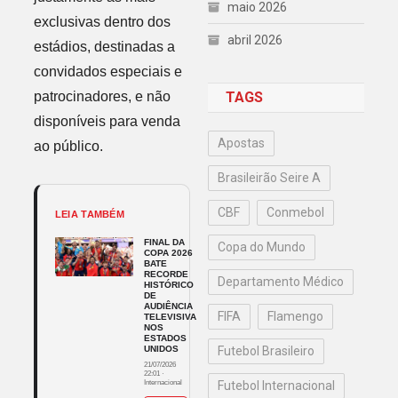
maio 2026
exclusivas dentro dos
abril 2026
estádios, destinadas a
convidados especiais e
patrocinadores, e não
TAGS
disponíveis para venda
Apostas
ao público.
Brasileirão Seire A
CBF
Conmebol
LEIA TAMBÉM
FINAL DA
Copa do Mundo
COPA 2026
BATE
RECORDE
Departamento Médico
HISTÓRICO
DE
AUDIÊNCIA
FIFA
Flamengo
TELEVISIVA
NOS
ESTADOS
UNIDOS
Futebol Brasileiro
21/07/2026
22:01
·
Internacional
Futebol Internacional