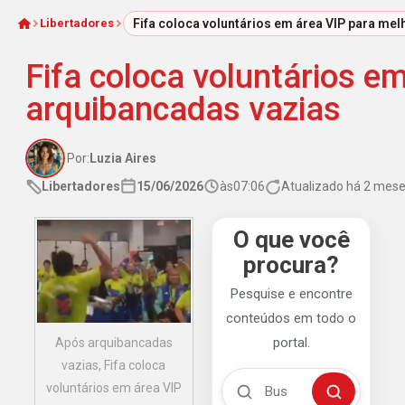
Libertadores
Fifa coloca voluntários em área VIP para m
Início
Fifa coloca voluntários 
arquibancadas vazias
Por:
Luzia Aires
Libertadores
15/06/2026
às
07:06
Atualizado há 2 mes
O que você
procura?
Pesquise e encontre
conteúdos em todo o
portal.
Após arquibancadas
vazias, Fifa coloca
Buscar no Mengão 360
voluntários em área VIP
Buscar