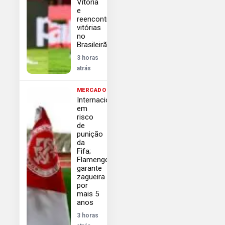
Vitória
e
reencontrar
vitórias
no
Brasileirão
3 horas
atrás
MERCADO
Internacional
em
risco
de
punição
da
Fifa;
Flamengo
garante
zagueira
por
mais 5
anos
3 horas