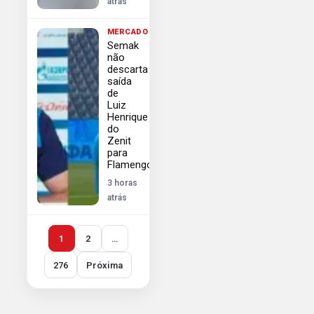
atrás
MERCADO
Semak
não
descarta
saída
de
Luiz
Henrique
do
Zenit
para
Flamengo
3 horas
atrás
1
2
…
276
Próxima