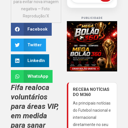
para evitar nova imagem
negativa — Foto:
Reprodução/X
PUBLICIDADE
Facebook
Twitter
LinkedIn
WhatsApp
Fifa realoca
RECEBA NOTÍCIAS
DO M360
voluntários
As principais notícias
para áreas VIP,
do Futebol nacional e
em medida
internacional
para sanar
diretamente no seu