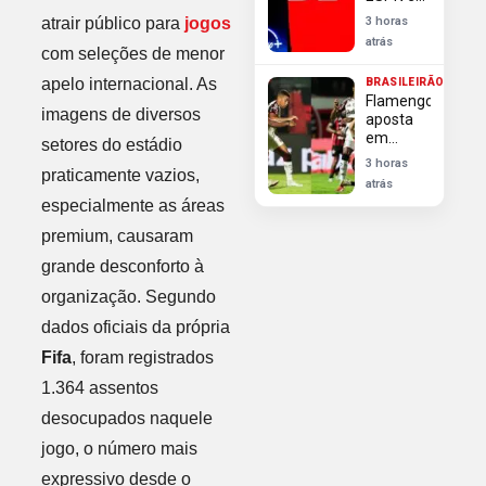
Disney+
atrair público para
jogos
3 horas
transmitem
atrás
2 mil
com seleções de menor
jogos na
apelo internacional. As
BRASILEIRÃO
temporada
Flamengo
2026/27
imagens de diversos
aposta
em
setores do estádio
retrospecto
3 horas
praticamente vazios,
favorável
atrás
para
especialmente as áreas
superar
Vitória e
premium, causaram
reencontrar
grande desconforto à
vitórias
no
organização. Segundo
Brasileirão
dados oficiais da própria
Fifa
, foram registrados
1.364 assentos
desocupados naquele
jogo, o número mais
expressivo desde o