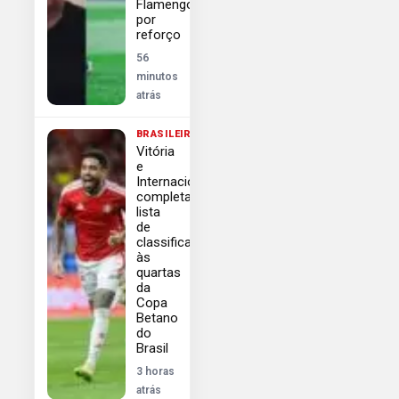
Flamengo
por
reforço
56
minutos
atrás
BRASILEIRÃO
Vitória
e
Internacional
completam
lista
de
classificados
às
quartas
da
Copa
Betano
do
Brasil
3 horas
atrás