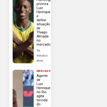
prioriza
Luiz
Henrique
e
define
situação
de
Thiago
Almada
no
mercado
56
minutos
atrás
MERCADO
Agente
de
Luiz
Henrique
no Rio
agita
torcida
do