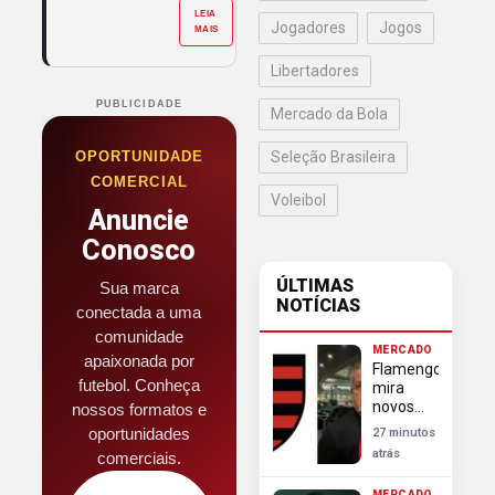
LEIA
Jogadores
Jogos
MAIS
Libertadores
PUBLICIDADE
Mercado da Bola
OPORTUNIDADE
Seleção Brasileira
COMERCIAL
Voleibol
Anuncie
Conosco
ÚLTIMAS
Sua marca
NOTÍCIAS
conectada a uma
comunidade
MERCADO
apaixonada por
Flamengo
futebol. Conheça
mira
novos
nossos formatos e
reforços
oportunidades
27 minutos
além de
atrás
comerciais.
Luiz
Henrique
MERCADO