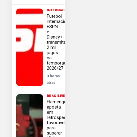
INTERNACIONAL
Futebol
internacional:
ESPN
e
Disney+
transmitem
2 mil
jogos
na
temporada
2026/27
3 horas
atrás
BRASILEIRÃO
Flamengo
aposta
em
retrospecto
favorável
para
superar