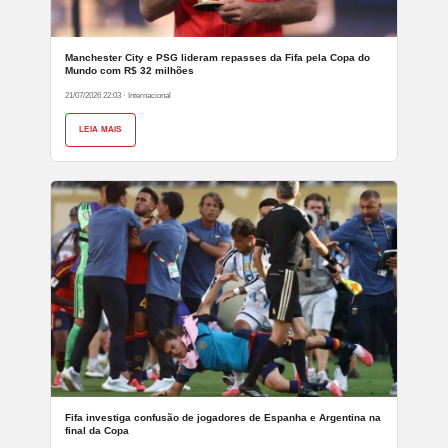
Manchester City e PSG lideram repasses da Fifa pela Copa do
Mundo com R$ 32 milhões
21/07/2026 22:03
·
Internacional
LEIA MAIS
Fifa investiga confusão de jogadores de Espanha e Argentina na
final da Copa