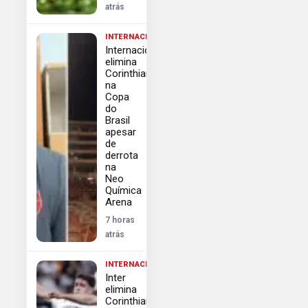
atrás
INTERNACIONAL
Internacional
elimina
Corinthians
na
Copa
do
Brasil
apesar
de
derrota
na
Neo
Química
Arena
7 horas
atrás
INTERNACIONAL
Inter
elimina
Corinthians