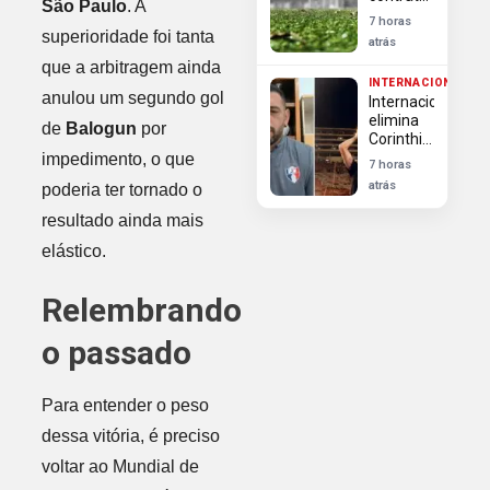
São Paulo
. A
Enner
7 horas
Valencia,
superioridade foi tanta
atrás
ex-
que a arbitragem ainda
Internacional,
INTERNACIONAL
para
anulou um segundo gol
Internacional
vaga de
elimina
Cavani
de
Balogun
por
Corinthians
na Copa
impedimento, o que
7 horas
do Brasil
atrás
poderia ter tornado o
apesar
de
resultado ainda mais
derrota
na Neo
elástico.
Química
Arena
Relembrando
o passado
Para entender o peso
dessa vitória, é preciso
voltar ao Mundial de