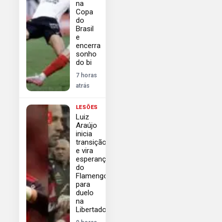
na
Copa
do
Brasil
e
encerra
sonho
do bi
7 horas
atrás
LESÕES
Luiz
Araújo
inicia
transição
e vira
esperança
do
Flamengo
para
duelo
na
Libertadores