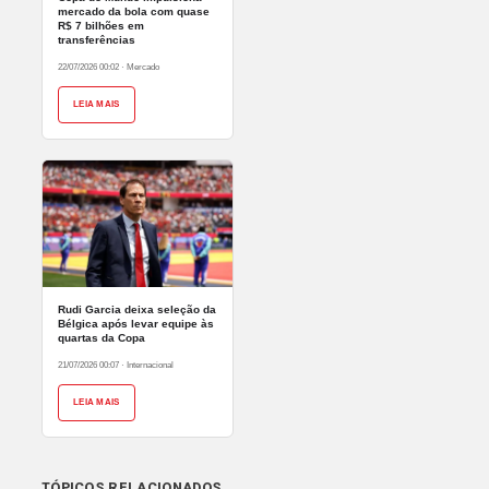
mercado da bola com quase
R$ 7 bilhões em
transferências
22/07/2026 00:02
·
Mercado
LEIA MAIS
Rudi Garcia deixa seleção da
Bélgica após levar equipe às
quartas da Copa
21/07/2026 00:07
·
Internacional
LEIA MAIS
TÓPICOS RELACIONADOS