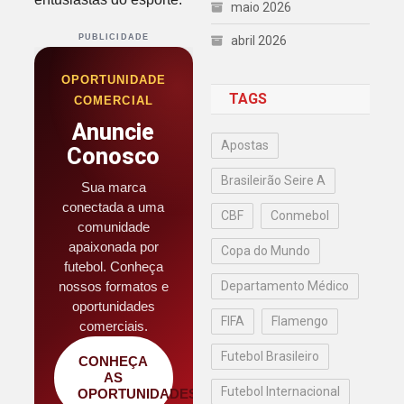
maio 2026
PUBLICIDADE
abril 2026
OPORTUNIDADE
TAGS
COMERCIAL
Anuncie
Apostas
Conosco
Brasileirão Seire A
Sua marca
conectada a uma
CBF
Conmebol
comunidade
apaixonada por
Copa do Mundo
futebol. Conheça
Departamento Médico
nossos formatos e
oportunidades
FIFA
Flamengo
comerciais.
Futebol Brasileiro
CONHEÇA
AS
Futebol Internacional
OPORTUNIDADES