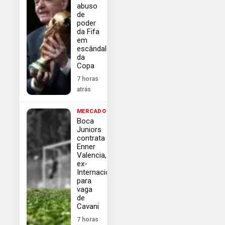
abuso
de
poder
da Fifa
em
escândalo
da
Copa
7 horas
atrás
MERCADO
Boca
Juniors
contrata
Enner
Valencia,
ex-
Internacional,
para
vaga
de
Cavani
7 horas