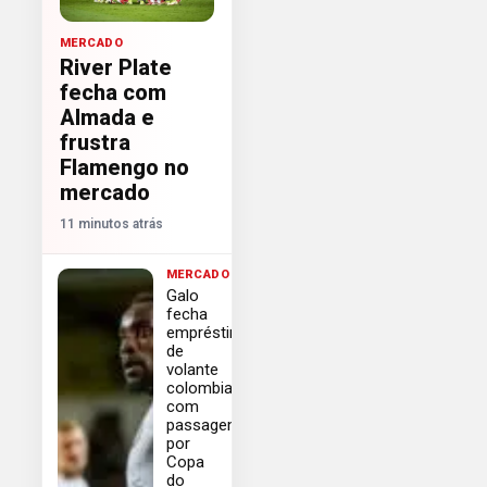
MERCADO
River Plate
fecha com
Almada e
frustra
Flamengo no
mercado
11 minutos atrás
MERCADO
Galo
fecha
empréstimo
de
volante
colombiano
com
passagem
por
Copa
do