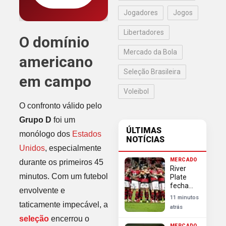
Jogadores
Jogos
Libertadores
O domínio
Mercado da Bola
americano
Seleção Brasileira
em campo
Voleibol
O confronto válido pelo
Grupo D
foi um
ÚLTIMAS
monólogo dos
Estados
NOTÍCIAS
Unidos
, especialmente
MERCADO
durante os primeiros 45
River
minutos. Com um futebol
Plate
fecha
envolvente e
com
11 minutos
Almada
taticamente impecável, a
atrás
e frustra
seleção
encerrou o
Flamengo
MERCADO