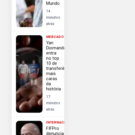
Mundo
14
minutos
atrás
MERCADO
Yan
Diomande
entra
no top
10 de
transferências
mais
caras
da
história
17
minutos
atrás
INTERNACIONAL
FIFPro
denuncia