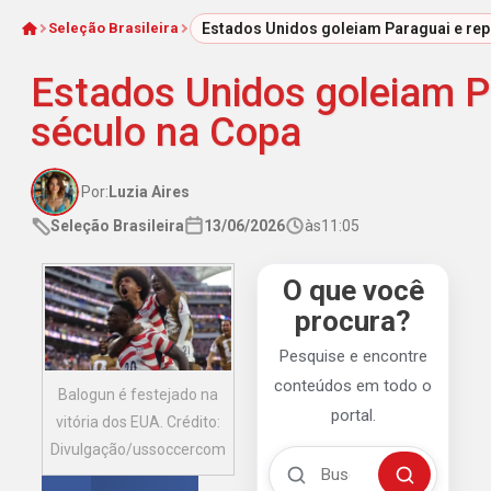
Seleção Brasileira
Estados Unidos goleiam Paraguai e rep
Início
Estados Unidos goleiam Pa
século na Copa
Por:
Luzia Aires
Seleção Brasileira
13/06/2026
às
11:05
O que você
procura?
Pesquise e encontre
conteúdos em todo o
Balogun é festejado na
portal.
vitória dos EUA. Crédito:
Divulgação/ussoccercom
Buscar no Mengão 360
Buscar