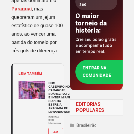
apenas dominaram o
360
Paraguai
, mas
O maior
quebraram um jejum
torneio da
estatístico de quase 100
história:
anos, ao vencer uma
Crie seu bolão grátis
partida do torneio por
e acompanhe tudo
três gols de diferença.
em tempo real.
ENTRAR NA
LEIA TAMBÉM
COMUNIDADE
COM
CASEMIRO NO
CAMAROTE,
SUÁREZ FAZ 2
E INTER MIAMI
SUPERA
EDITORIAS
ESTREIA
APAGADA DE
POPULARES
LEWANDOWSKI
23/07/2026
07:04
·
Internacional
Brasileirão
LEIA