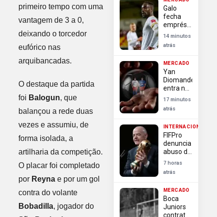
no
primeiro tempo com uma
Galo
mercado
fecha
vantagem de 3 a 0,
empréstimo
de
deixando o torcedor
14 minutos
volante
atrás
eufórico nas
colombiano
com
arquibancadas.
MERCADO
passagem
Yan
por Copa
Diomande
do
O destaque da partida
entra no
Mundo
top 10 de
foi
Balogun
, que
17 minutos
transferências
atrás
balançou a rede duas
mais
caras da
vezes e assumiu, de
INTERNACIONAL
história
FIFPro
forma isolada, a
denuncia
abuso de
artilharia da competição.
poder da
7 horas
O placar foi completado
Fifa em
atrás
escândalo
por
Reyna
e por um gol
da Copa
MERCADO
contra do volante
Boca
Bobadilla
, jogador do
Juniors
contrata