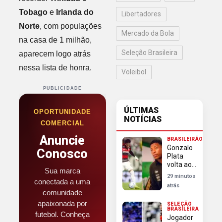
Tobago
e
Irlanda do
Libertadores
Norte
, com populações
Mercado da Bola
na casa de 1 milhão,
Seleção Brasileira
aparecem logo atrás
nessa lista de honra.
Voleibol
PUBLICIDADE
ÚLTIMAS
OPORTUNIDADE
NOTÍCIAS
COMERCIAL
Anuncie
BRASILEIRÃO
Gonzalo
Conosco
Plata
volta ao
Sua marca
Flamengo
29 minutos
conectada a uma
para
atrás
defender
comunidade
liderança
apaixonada por
SELEÇÃO
no
BRASILEIRA
futebol. Conheça
ranking
Jogador