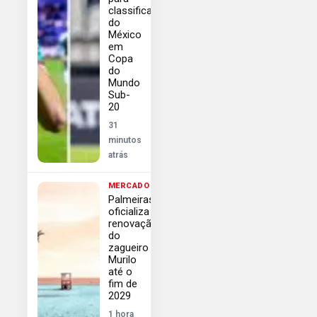
classificação
do
México
em
Copa
do
Mundo
Sub-
20
31
minutos
atrás
MERCADO
Palmeiras
oficializa
renovação
do
zagueiro
Murilo
até o
fim de
2029
1 hora