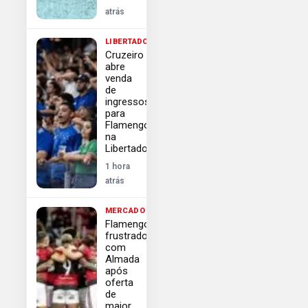
atrás
LIBERTADORES
Cruzeiro
abre
venda
de
ingressos
para
Flamengo
na
Libertadores
1 hora
atrás
MERCADO
Flamengo
frustrado
com
Almada
após
oferta
de
maior