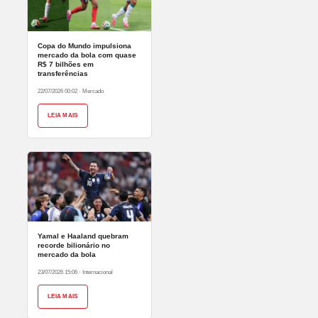
Copa do Mundo impulsiona
mercado da bola com quase
R$ 7 bilhões em
transferências
22/07/2026 00:02
·
Mercado
LEIA MAIS
Yamal e Haaland quebram
recorde bilionário no
mercado da bola
23/07/2026 15:06
·
Internacional
LEIA MAIS