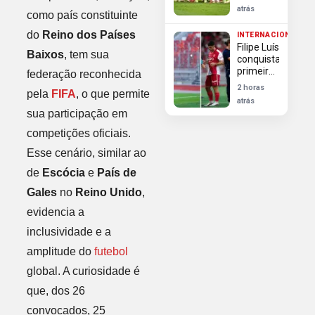
após
atrás
como país constituinte
oferta de
maior
do
Reino dos Países
INTERNACIONAL
salário;
Filipe Luís
River
Baixos
, tem sua
conquista
encaminha
primeira
federação reconhecida
vitória
2 horas
pela
FIFA
, o que permite
internacional
atrás
no
sua participação em
comando
do
competições oficiais.
Monaco
Esse cenário, similar ao
contra o
Getafe
de
Escócia
e
País de
Gales
no
Reino Unido
,
evidencia a
inclusividade e a
amplitude do
futebol
global. A curiosidade é
que, dos 26
convocados, 25