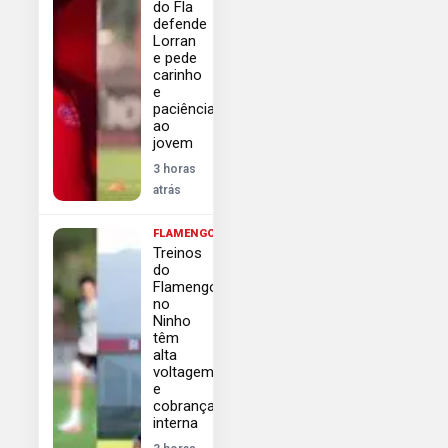
do Fla
defende
Lorran
e pede
carinho
e
paciência
ao
jovem
3 horas
atrás
FLAMENGO
Treinos
do
Flamengo
no
Ninho
têm
alta
voltagem
e
cobrança
interna