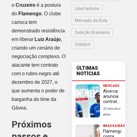
o
Cruzeiro
é a postura
Libertadores
do
Flamengo
. O clube
Mercado da Bola
carioca tem
demonstrado resistência
Seleção Brasileira
em liberar
Luiz Araújo
,
Voleibol
criando um cenário de
negociação complexo. O
atacante tem contrato
ÚLTIMAS
NOTÍCIAS
com o rubro-negro até
dezembro de 2027, o
MERCADO
que aumenta o poder de
Alverca
anuncia
barganha do time da
contratação
definitiva
Gávea.
22 minutos
do
atrás
volante
Próximos
Rayan
BRASILEIRÃO
Lucas,
Flamengo
ex-
passos e
conta