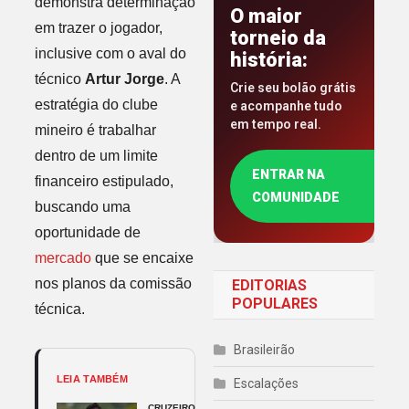
demonstra determinação
O maior
em trazer o jogador,
torneio da
inclusive com o aval do
história:
técnico
Artur Jorge
. A
Crie seu bolão grátis
estratégia do clube
e acompanhe tudo
em tempo real.
mineiro é trabalhar
dentro de um limite
ENTRAR NA
financeiro estipulado,
COMUNIDADE
buscando uma
oportunidade de
mercado
que se encaixe
nos planos da comissão
EDITORIAS
POPULARES
técnica.
Brasileirão
LEIA TAMBÉM
Escalações
CRUZEIRO