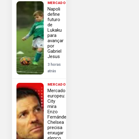
MERCADO
Napoli
define
futuro
de
Lukaku
para
avançar
por
Gabriel
Jesus
3 horas
atrás
MERCADO
Mercado
europeu:
City
mira
Enzo
Fernández,
Chelsea
precisa
enxugar
elenco