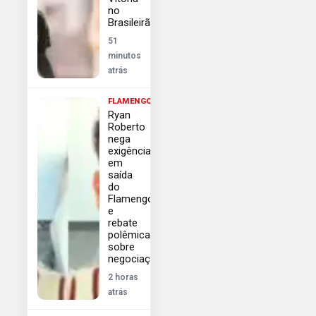
no
Brasileirão
51
minutos
atrás
FLAMENGO
Ryan
Roberto
nega
exigências
em
saída
do
Flamengo
e
rebate
polêmicas
sobre
negociação
2 horas
atrás