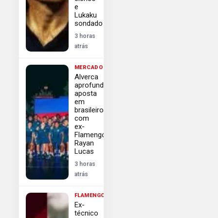
e
Lukaku
sondado
3 horas
atrás
MERCADO
Alverca
aprofunda
aposta
em
brasileiros
com
ex-
Flamengo
Rayan
Lucas
3 horas
atrás
FLAMENGO
Ex-
técnico