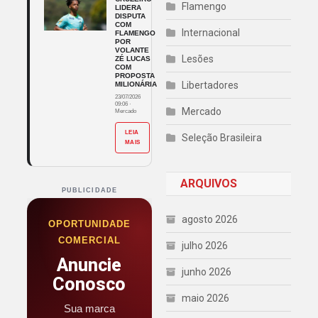
Flamengo
LIDERA
DISPUTA
COM
Internacional
FLAMENGO
POR
VOLANTE
Lesões
ZÉ LUCAS
COM
PROPOSTA
Libertadores
MILIONÁRIA
23/07/2026
09:06
·
Mercado
Mercado
LEIA
Seleção Brasileira
MAIS
ARQUIVOS
PUBLICIDADE
agosto 2026
OPORTUNIDADE
COMERCIAL
julho 2026
Anuncie
junho 2026
Conosco
maio 2026
Sua marca