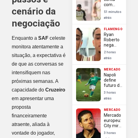
Flamengo
com
cenário da
retornos
51 minutos
de
atrás
negociação
Paquetá
e Plata
FLAMENGO
para
Ryan
enfrentar
Enquanto a
SAF
celeste
Roberto
o Vitória
nega
monitora atentamente a
no
exigências
Brasileirão
2 horas
situação, a expectativa é
em saída
atrás
do
de que as conversas se
Flamengo
MERCADO
e rebate
intensifiquem nas
Napoli
polêmicas
define
próximas semanas. A
sobre
futuro de
negociação
capacidade do
Cruzeiro
Lukaku
3 horas
para
em apresentar uma
atrás
avançar
por
proposta
MERCADO
Gabriel
Mercado
financeiramente
Jesus
europeu:
atraente, aliada à
City mira
Enzo
vontade do jogador,
3 horas
Fernández,