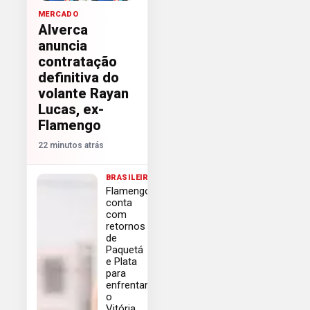
MERCADO
Alverca
anuncia
contratação
definitiva do
volante Rayan
Lucas, ex-
Flamengo
22 minutos atrás
BRASILEIRÃO
Flamengo
conta
com
retornos
de
Paquetá
e Plata
para
enfrentar
o
Vitória