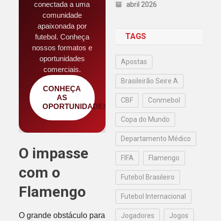
conectada a uma
abril 2026
comunidade
apaixonada por
TAGS
futebol. Conheça
nossos formatos e
oportunidades
Apostas
comerciais.
Brasileirão Seire A
CONHEÇA
AS
CBF
Conmebol
OPORTUNIDADES
Copa do Mundo
Departamento Médico
O impasse
FIFA
Flamengo
com o
Futebol Brasileiro
Flamengo
Futebol Internacional
O grande obstáculo para
Jogadores
Jogos