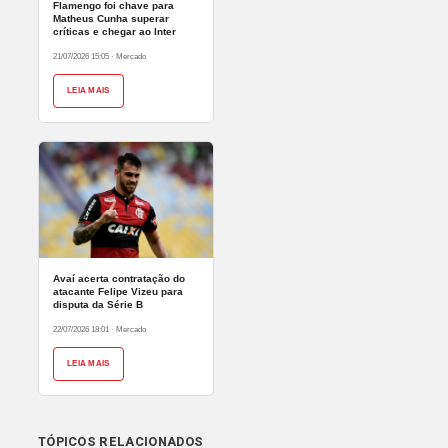
Flamengo foi chave para
Matheus Cunha superar
críticas e chegar ao Inter
21/07/2026 15:05
·
Mercado
LEIA MAIS
Avaí acerta contratação do
atacante Felipe Vizeu para
disputa da Série B
22/07/2026 18:01
·
Mercado
LEIA MAIS
TÓPICOS RELACIONADOS