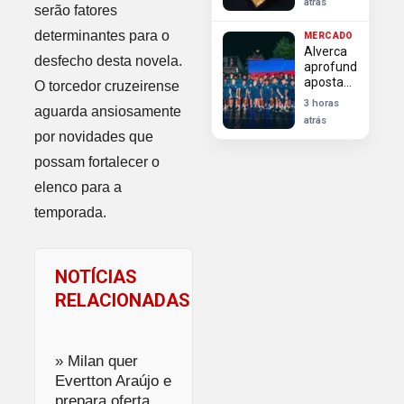
atrás
serão fatores
Chelsea
precisa
determinantes para o
MERCADO
enxugar
Alverca
elenco e
desfecho desta novela.
aprofunda
Lukaku
aposta
O torcedor cruzeirense
sondado
em
3 horas
aguarda ansiosamente
brasileiros
atrás
com ex-
por novidades que
Flamengo
Rayan
possam fortalecer o
Lucas
elenco para a
temporada.
NOTÍCIAS
RELACIONADAS
» Milan quer
Evertton Araújo e
prepara oferta