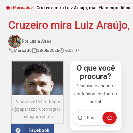
Mercado
Cruzeiro mira Luiz Araújo, mas Flamengo dificul
Início
Cruzeiro mira Luiz Araújo
Por:
Luzia Aires
Mercado
28/06/2026
às
07:07
O que você
procura?
Pesquise e encontre
conteúdos em todo o
portal.
Paparazzo Rubro-Negro
(@paparazzorubronegro) •
Buscar no Mengão 360
Instagram photo
Buscar
Facebook