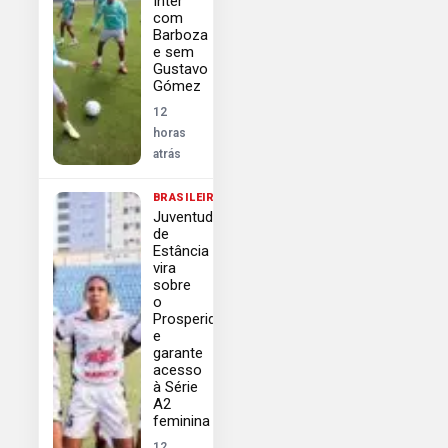
Inter
com
Barboza
e sem
Gustavo
Gómez
12
horas
atrás
BRASILEIRÃO
Juventude
de
Estância
vira
sobre
o
Prosperidade
e
garante
acesso
à Série
A2
feminina
12