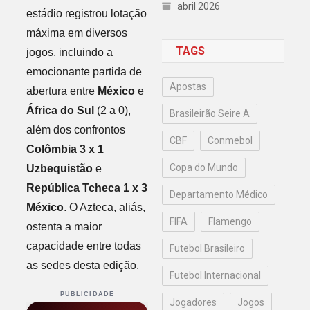
abril 2026
estádio registrou lotação
máxima em diversos
TAGS
jogos, incluindo a
emocionante partida de
Apostas
abertura entre
México
e
África do Sul
(2 a 0),
Brasileirão Seire A
além dos confrontos
CBF
Conmebol
Colômbia 3 x 1
Copa do Mundo
Uzbequistão
e
República Tcheca 1 x 3
Departamento Médico
México
. O Azteca, aliás,
FIFA
Flamengo
ostenta a maior
capacidade entre todas
Futebol Brasileiro
as sedes desta edição.
Futebol Internacional
PUBLICIDADE
Jogadores
Jogos