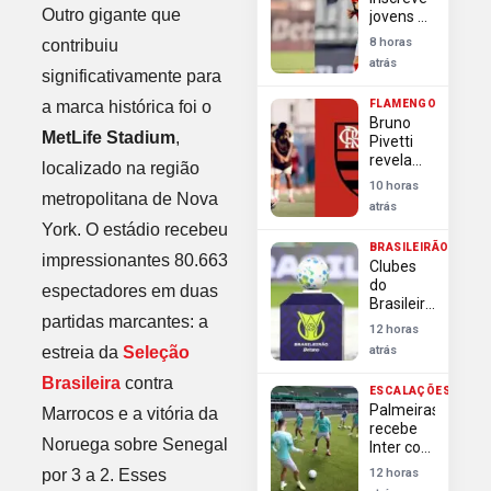
rodada
Outro gigante que
jovens e
do
muda
Brasileirão
8 horas
contribuiu
lista para
atrás
oitavas
significativamente para
da
a marca histórica foi o
FLAMENGO
Libertadores
Bruno
MetLife Stadium
,
Pivetti
revela
localizado na região
desorganização
10 horas
do
metropolitana de Nova
atrás
Flamengo
York. O estádio recebeu
no
BRASILEIRÃO
planejamento
impressionantes 80.663
Clubes
do
do
espectadores em duas
Carioca
Brasileirão
partidas marcantes: a
aproveitam
12 horas
Dia dos
estreia da
Seleção
atrás
Pais para
engajar e
Brasileira
contra
ESCALAÇÕES
faturar
Palmeiras
Marrocos e a vitória da
recebe
Noruega sobre Senegal
Inter com
Barboza
por 3 a 2. Esses
12 horas
e sem