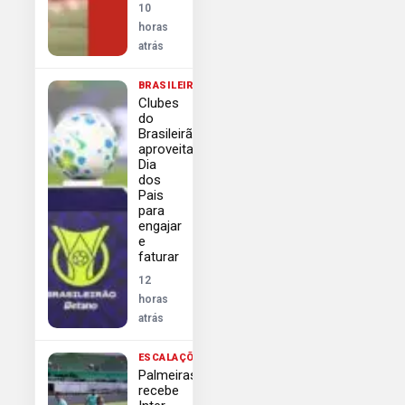
10
horas
atrás
BRASILEIRÃO
Clubes
do
Brasileirão
aproveitam
Dia
dos
Pais
para
engajar
e
faturar
12
horas
atrás
ESCALAÇÕES
Palmeiras
recebe