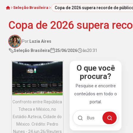
Seleção Brasileira
Copa de 2026 supera recorde de público
Início
Copa de 2026 supera recor
Por:
Luzia Aires
Seleção Brasileira
25/06/2026
às
20:31
O que você
procura?
Pesquise e encontre
conteúdos em todo o
portal.
Confronto entre República
Tcheca e México, no
Buscar no Mengão 360
Estádio Azteca, Cidade do
Buscar
México. Crédito: Pedro
Nunes - 24.jun.26/Reuters