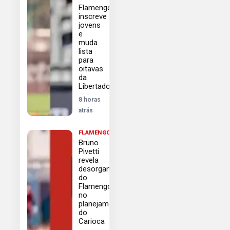
Flamengo
inscreve
jovens
e
muda
lista
para
oitavas
da
Libertadores
8 horas
atrás
FLAMENGO
Bruno
Pivetti
revela
desorganização
do
Flamengo
no
planejamento
do
Carioca