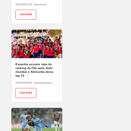
23/07/2026 07:04
·
Internacional
LEIA MAIS
Espanha assume topo do
ranking da Fifa após título
mundial e Alemanha deixa
top 10
22/07/2026 00:06
·
Seleção Brasileira
LEIA MAIS