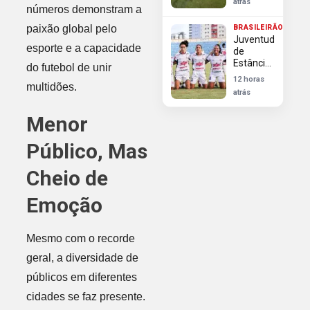
atrás
Gustavo
números demonstram a
Gómez
paixão global pelo
BRASILEIRÃO
Juventude
esporte e a capacidade
de
Estância
do futebol de unir
vira
12 horas
multidões.
sobre o
atrás
Prosperidade
e
Menor
garante
acesso à
Público, Mas
Série A2
feminina
Cheio de
Emoção
Mesmo com o recorde
geral, a diversidade de
públicos em diferentes
cidades se faz presente.