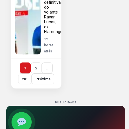
definitiva
do
volante
Rayan
Lucas,
ex-
Flamengo
12
horas
atrás
1
2
…
281
Próxima
PUBLICIDADE