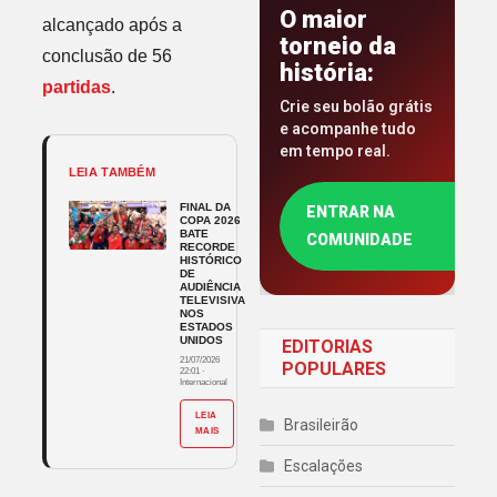
O maior
alcançado após a
torneio da
conclusão de 56
história:
partidas
.
Crie seu bolão grátis
e acompanhe tudo
em tempo real.
LEIA TAMBÉM
FINAL DA
ENTRAR NA
COPA 2026
BATE
COMUNIDADE
RECORDE
HISTÓRICO
DE
AUDIÊNCIA
TELEVISIVA
NOS
ESTADOS
UNIDOS
EDITORIAS
21/07/2026
POPULARES
22:01
·
Internacional
LEIA
Brasileirão
MAIS
Escalações