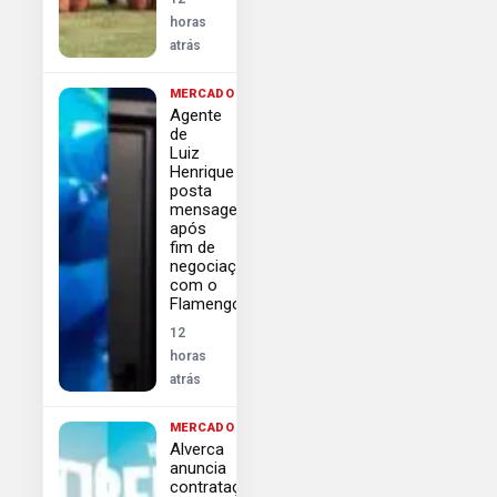
horas
atrás
MERCADO
Agente
de
Luiz
Henrique
posta
mensagem
após
fim de
negociação
com o
Flamengo
12
horas
atrás
MERCADO
Alverca
anuncia
contratação