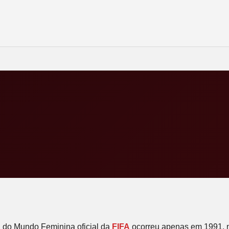
a do Mundo Feminina oficial da
FIFA
ocorreu apenas em 1991, na