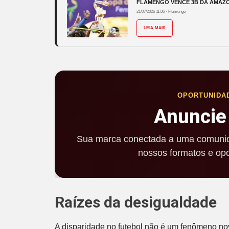
FLAMENGO VENCE 3B DA AMAZÔN
21/07/2026 11:06
·
Flamengo
LEIA MAIS
OPORTUNIDA
Anuncie
Sua marca conectada a uma comunid
nossos formatos e opo
Raízes da desigualdade
A disparidade no futebol não é um fenômeno no