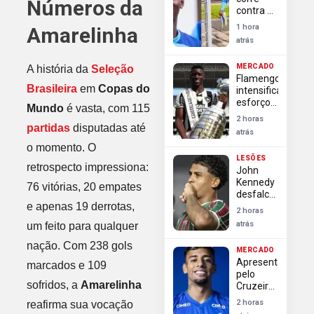
Números da
junto ao
contra o
Zenit
tempo
1 hora
Amarelinha
para
atrás
inscrever
reforços
MERCADO
A história da
Seleção
nas
Flamengo
oitavas
Brasileira
em
Copas do
intensifica
da
esforço
Libertadores
Mundo
é vasta, com 115
para
2 horas
contratar
partidas
disputadas até
atrás
Luiz
o momento. O
Henrique
LESÕES
antes do
retrospecto impressiona:
John
prazo da
Kennedy
Libertadores
76 vitórias, 20 empates
desfalca
e apenas 19 derrotas,
Fluminense
2 horas
nas
atrás
um feito para qualquer
oitavas
da
nação. Com 238 gols
MERCADO
Libertadores
Apresentado
marcados e 109
por lesão
pelo
sofridos, a
Amarelinha
Cruzeiro,
Lucho
2 horas
reafirma sua vocação
Rodríguez