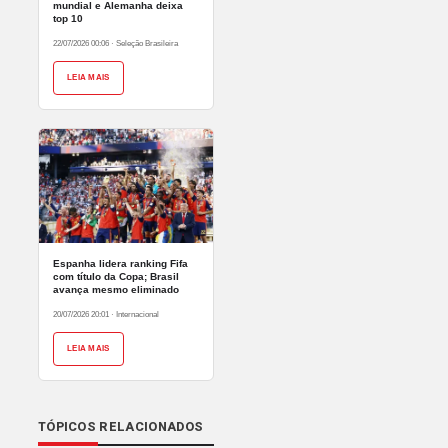
mundial e Alemanha deixa
top 10
22/07/2026 00:06
·
Seleção Brasileira
LEIA MAIS
Espanha lidera ranking Fifa
com título da Copa; Brasil
avança mesmo eliminado
20/07/2026 20:01
·
Internacional
LEIA MAIS
TÓPICOS RELACIONADOS