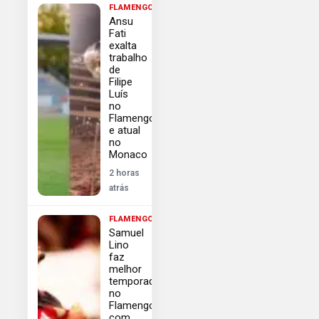
FLAMENGO
Ansu
Fati
exalta
trabalho
de
Filipe
Luís
no
Flamengo
e atual
no
Monaco
2 horas
atrás
FLAMENGO
Samuel
Lino
faz
melhor
temporada
no
Flamengo
com