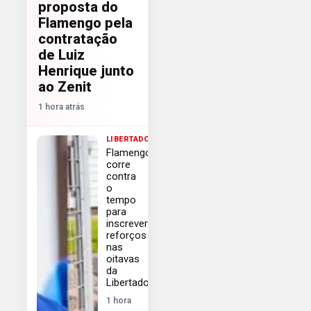
proposta do
Flamengo pela
contratação
de Luiz
Henrique junto
ao Zenit
1 hora atrás
LIBERTADORES
Flamengo
corre
contra
o
tempo
para
inscrever
reforços
nas
oitavas
da
Libertadores
1 hora