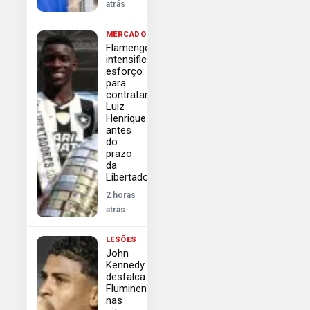
atrás
MERCADO
Flamengo
intensifica
esforço
para
contratar
Luiz
Henrique
antes
do
prazo
da
Libertadores
2 horas
atrás
LESÕES
John
Kennedy
desfalca
Fluminense
nas