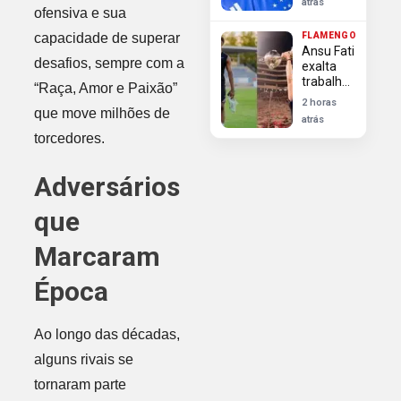
atrás
projeta
ofensiva e sua
duelo
capacidade de superar
FLAMENGO
contra
Ansu Fati
Flamengo
desafios, sempre com a
exalta
como
trabalho
final
“Raça, Amor e Paixão”
de Filipe
antecipada
2 horas
Luís no
que move milhões de
atrás
Flamengo
torcedores.
e atual
no
Monaco
Adversários
que
Marcaram
Época
Ao longo das décadas,
alguns rivais se
tornaram parte