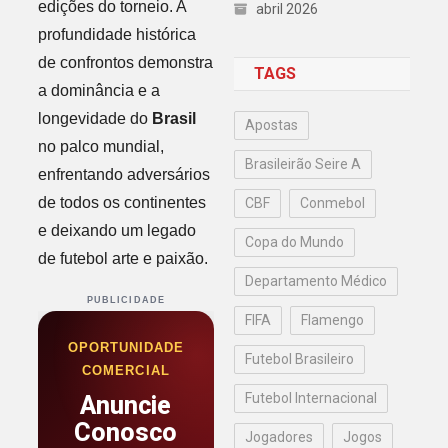
edições do torneio. A
abril 2026
profundidade histórica
de confrontos demonstra
TAGS
a dominância e a
longevidade do
Brasil
Apostas
no palco mundial,
Brasileirão Seire A
enfrentando adversários
de todos os continentes
CBF
Conmebol
e deixando um legado
Copa do Mundo
de futebol arte e paixão.
Departamento Médico
PUBLICIDADE
FIFA
Flamengo
OPORTUNIDADE
Futebol Brasileiro
COMERCIAL
Futebol Internacional
Anuncie
Conosco
Jogadores
Jogos