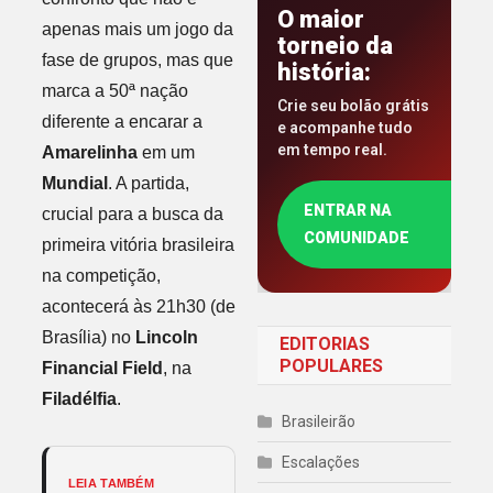
O maior
apenas mais um jogo da
torneio da
fase de grupos, mas que
história:
marca a 50ª nação
Crie seu bolão grátis
diferente a encarar a
e acompanhe tudo
em tempo real.
Amarelinha
em um
Mundial
. A partida,
ENTRAR NA
crucial para a busca da
COMUNIDADE
primeira vitória brasileira
na competição,
acontecerá às 21h30 (de
Brasília) no
Lincoln
EDITORIAS
POPULARES
Financial Field
, na
Filadélfia
.
Brasileirão
Escalações
LEIA TAMBÉM