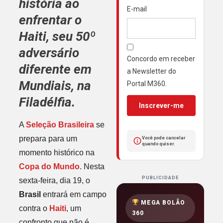
história ao
E-mail
enfrentar o
Haiti, seu 50º
adversário
Concordo em receber
diferente em
a Newsletter do
Mundiais, na
Portal M360.
Filadélfia.
Inscrever-me
A
Seleção Brasileira
se
prepara para um
Você pode cancelar
quando quiser.
momento histórico na
Copa do Mundo
. Nesta
PUBLICIDADE
sexta-feira, dia 19, o
Brasil
entrará em campo
MEGA BOLÃO
contra o
Haiti
, um
360
confronto que não é