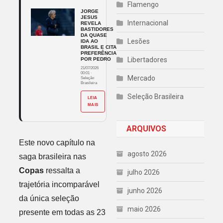
Flamengo
JORGE
JESUS
Internacional
REVELA
BASTIDORES
DA QUASE
Lesões
IDA AO
BRASIL E CITA
PREFERÊNCIA
Libertadores
POR PEDRO
21/07/2026
00:01
·
Mercado
Seleção
Brasileira
Seleção Brasileira
LEIA
MAIS
ARQUIVOS
Este novo capítulo na
agosto 2026
saga brasileira nas
Copas
ressalta a
julho 2026
trajetória incomparável
junho 2026
da única seleção
maio 2026
presente em todas as 23