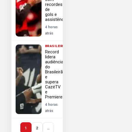
recordes
de
gols e
assistências
4 horas
atrás
BRASILEIRÃO
Record
lidera
audiência
do
Brasileirão
e
supera
CazéTV
e
Premiere
4 horas
atrás
1
2
…