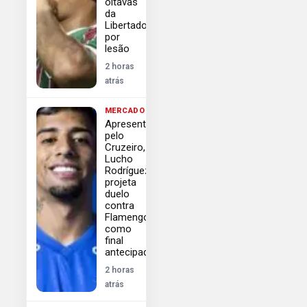
oitavas
da
Libertadores
por
lesão
2 horas
atrás
MERCADO
Apresentado
pelo
Cruzeiro,
Lucho
Rodríguez
projeta
duelo
contra
Flamengo
como
final
antecipada
2 horas
atrás