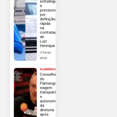
estratégia
e
pressiona
por
definição
rápida
na
contratação
de
Luiz
Henrique
3 horas
atrás
FLAMENGO
Conselheiros
do
Flamengo
exigem
transparência
e
autonomia
da
diretoria
após