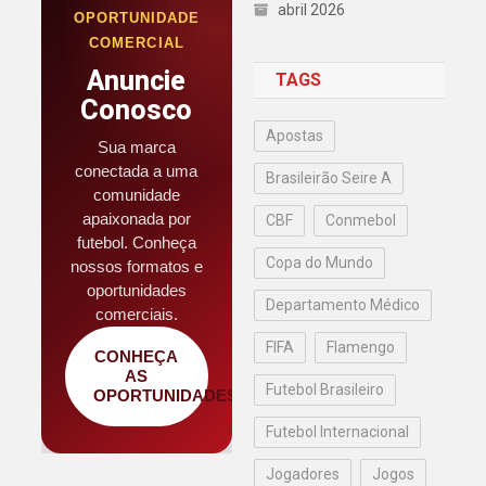
abril 2026
OPORTUNIDADE
COMERCIAL
Anuncie
TAGS
Conosco
Apostas
Sua marca
conectada a uma
Brasileirão Seire A
comunidade
apaixonada por
CBF
Conmebol
futebol. Conheça
Copa do Mundo
nossos formatos e
oportunidades
Departamento Médico
comerciais.
FIFA
Flamengo
CONHEÇA
AS
Futebol Brasileiro
OPORTUNIDADES
Futebol Internacional
Jogadores
Jogos