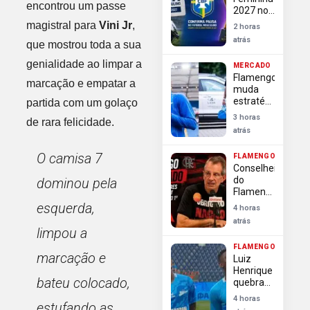
do
encontrou um passe
2027 no
Arsenal
Brasil
magistral para
Vini Jr
,
2 horas
causa
atrás
que mostrou toda a sua
paralisação
do
genialidade ao limpar a
MERCADO
futebol
Flamengo
masculino
marcação e empatar a
muda
estratégia
partida com um golaço
e
3 horas
de rara felicidade.
pressiona
atrás
por
definição
O camisa 7
FLAMENGO
rápida na
Conselheiros
contratação
do
dominou pela
de Luiz
Flamengo
Henrique
exigem
esquerda,
4 horas
transparência
atrás
e
limpou a
autonomia
FLAMENGO
da
marcação e
Luiz
diretoria
Henrique
após
bateu colocado,
quebra
déficit
silêncio
4 horas
estufando as
após