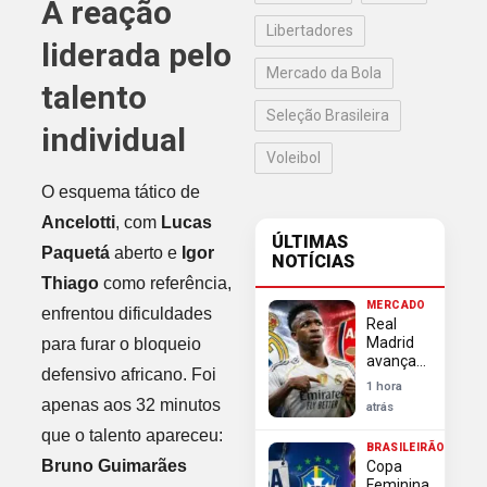
A reação
Libertadores
liderada pelo
Mercado da Bola
talento
Seleção Brasileira
individual
Voleibol
O esquema tático de
Ancelotti
, com
Lucas
ÚLTIMAS
Paquetá
aberto e
Igor
NOTÍCIAS
Thiago
como referência,
MERCADO
enfrentou dificuldades
Real
Madrid
para furar o bloqueio
avança
defensivo africano. Foi
em
1 hora
negociação
apenas aos 32 minutos
atrás
e blinda
que o talento apareceu:
Vini Jr
BRASILEIRÃO
contra
Bruno Guimarães
Copa
investida
Feminina