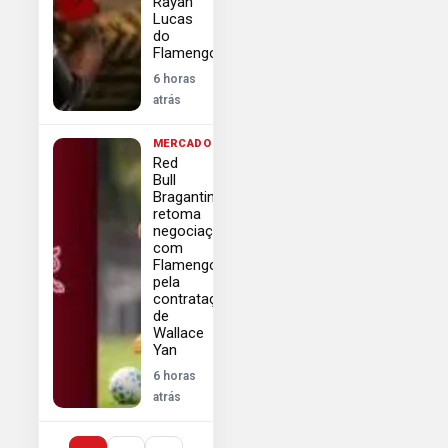
Rayan
Lucas
do
Flamengo
6 horas
atrás
MERCADO
Red
Bull
Bragantino
retoma
negociações
com
Flamengo
pela
contratação
de
Wallace
Yan
6 horas
atrás