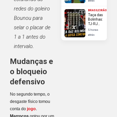
atrás
avanços
do
redes do goleiro
BRASILEIRÃO
Flamengo
Taça das
em sua
Bounou para
Bolinhas:
contratação
TJ-RJ
selar o placar de
rejeita
5 horas
Flamengo
atrás
1 a 1 antes do
e reitera
direito do
intervalo.
São
Paulo ao
troféu
Mudanças e
o bloqueio
defensivo
No segundo tempo, o
desgaste físico tomou
conta do
jogo
.
Marrocos
optou por um