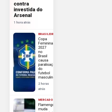
contra
investida do
Arsenal
1 hora atrás
BRASILEIRÃO
Copa
Feminina
2027
no
Brasil
causa
paralisação
do
futebol
masculino
2 horas
atrás
MERCADO
Flamengo
muda