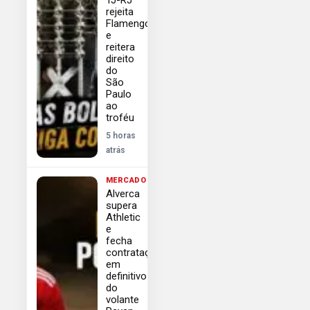
rejeita
Flamengo
e
reitera
direito
do
São
Paulo
ao
troféu
5 horas
atrás
MERCADO
Alverca
supera
Athletic
e
fecha
contratação
em
definitivo
do
volante