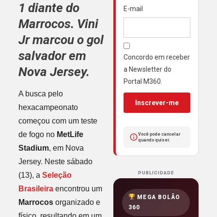
1 diante do
E-mail
Marrocos. Vini
Jr marcou o gol
salvador em
Concordo em receber
Nova Jersey.
a Newsletter do
Portal M360.
A busca pelo
Inscrever-me
hexacampeonato
começou com um teste
de fogo no
MetLife
Você pode cancelar
quando quiser.
Stadium
, em Nova
Jersey. Neste sábado
PUBLICIDADE
(13), a
Seleção
Brasileira
encontrou um
MEGA BOLÃO
Marrocos
organizado e
360
físico, resultando em um