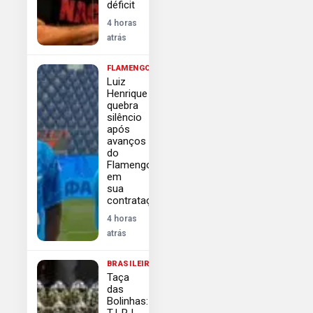
déficit
4 horas
atrás
FLAMENGO
Luiz
Henrique
quebra
silêncio
após
avanços
do
Flamengo
em
sua
contratação
4 horas
atrás
BRASILEIRÃO
Taça
das
Bolinhas:
TJ-RJ