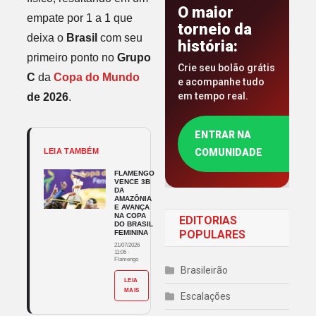
O maior
empate por 1 a 1 que
torneio da
deixa o
Brasil
com seu
história:
primeiro ponto no
Grupo
Crie seu bolão grátis
C
da
Copa do Mundo
e acompanhe tudo
em tempo real.
de 2026
.
ENTRAR NA
LEIA TAMBÉM
COMUNIDADE
FLAMENGO
VENCE 3B
DA
AMAZÔNIA
E AVANÇA
NA COPA
EDITORIAS
DO BRASIL
POPULARES
FEMININA
21/07/2026
11:06
·
Flamengo
Brasileirão
LEIA
MAIS
Escalações