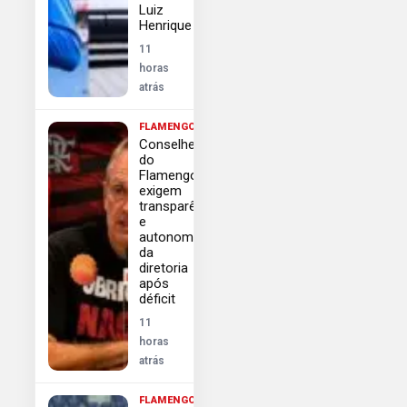
Luiz
Henrique
11
horas
atrás
FLAMENGO
Conselheiros
do
Flamengo
exigem
transparência
e
autonomia
da
diretoria
após
déficit
11
horas
atrás
FLAMENGO