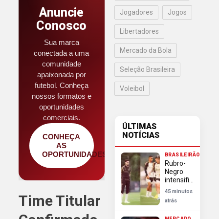
Anuncie
Jogadores
Jogos
Conosco
Libertadores
Sua marca
Mercado da Bola
conectada a uma
comunidade
Seleção Brasileira
apaixonada por
futebol. Conheça
Voleibol
nossos formatos e
oportunidades
comerciais.
ÚLTIMAS
NOTÍCIAS
CONHEÇA
AS
OPORTUNIDADES
BRASILEIRÃO
Rubro-
Negro
intensifica
preparação
45 minutos
Time Titular
para
atrás
enfrentar
o Vitória
MERCADO