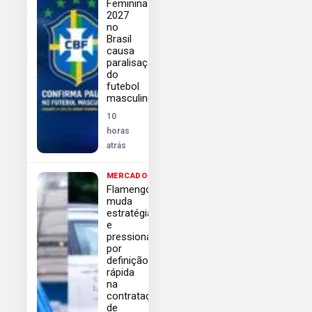
Feminina
2027
no
Brasil
causa
paralisação
do
futebol
masculino
10
horas
atrás
MERCADO
Flamengo
muda
estratégia
e
pressiona
por
definição
rápida
na
contratação
de