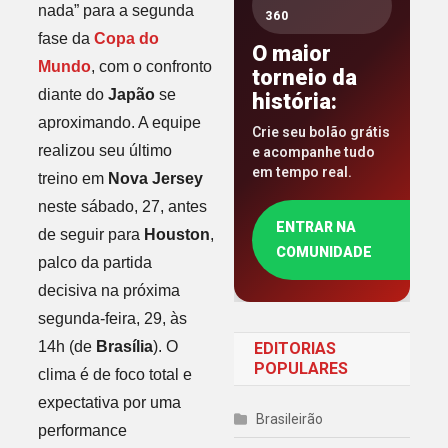
nada” para a segunda
360
fase da
Copa do
O maior
Mundo
, com o confronto
torneio da
diante do
Japão
se
história:
aproximando. A equipe
Crie seu bolão grátis
realizou seu último
e acompanhe tudo
em tempo real.
treino em
Nova Jersey
neste sábado, 27, antes
ENTRAR NA
de seguir para
Houston
,
COMUNIDADE
palco da partida
decisiva na próxima
segunda-feira, 29, às
14h (de
Brasília
). O
EDITORIAS
POPULARES
clima é de foco total e
expectativa por uma
Brasileirão
performance