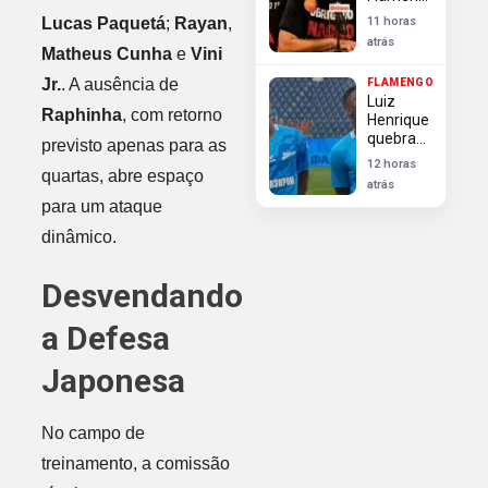
Henrique
exigem
Lucas Paquetá
;
Rayan
,
11 horas
transparência
atrás
e
Matheus Cunha
e
Vini
autonomia
Jr.
. A ausência de
FLAMENGO
da
Luiz
diretoria
Raphinha
, com retorno
Henrique
após
quebra
déficit
previsto apenas para as
silêncio
12 horas
quartas, abre espaço
após
atrás
avanços
para um ataque
do
Flamengo
dinâmico.
em sua
contratação
Desvendando
a Defesa
Japonesa
No campo de
treinamento, a comissão