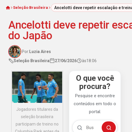
Seleção Brasileira
Ancelotti deve repetir escalação e trei
Início
Ancelotti deve repetir esc
do Japão
Por:
Luzia Aires
Seleção Brasileira
27/06/2026
às
18:06
O que você
procura?
Pesquise e encontre
conteúdos em todo o
Jogadores titulares da
portal.
seleção brasileira
Buscar no Mengão 360
participam de treino no
Buscar
Columbia Park antes da