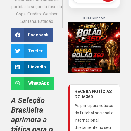
partida da segunda fase da
Copa. Crédito: Werther
PUBLICIDADE
Santana/Estadão
Facebook
Twitter
LinkedIn
WhatsApp
RECEBA NOTÍCIAS
DO M360
A
Seleção
As principais notícias
Brasileira
do Futebol nacional e
aprimora a
internacional
tática para o
diretamente no seu