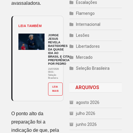
Escalações
avassaladora.
Flamengo
Internacional
LEIA TAMBÉM
Lesões
JORGE
JESUS
REVELA
Libertadores
BASTIDORES
DA QUASE
IDA AO
BRASIL E CITA
Mercado
PREFERÊNCIA
POR PEDRO
Seleção Brasileira
21/07/2026
00:01
·
Seleção
Brasileira
ARQUIVOS
LEIA
MAIS
agosto 2026
O ponto alto da
julho 2026
preparação foi a
junho 2026
indicação de que, pela