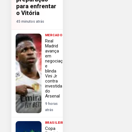
para enfrentar
o Vitória
45 minutos atrás
MERCADO
Real
Madrid
avança
em
negociação
e
blinda
Vini Jr
contra
investida
do
Arsenal
9 horas
atrás
BRASILEIRÃO
Copa