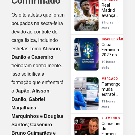
Confirmado
Real
Madrid
Os oito atletas que foram
avança
em
9 horas
poupados na sexta-feira
negociação
atrás
e blinda
devido ao controle de
Vini Jr
carga física, incluindo
BRASILEIRÃO
contra
Copa
investida
estrelas como
Alisson
,
Feminina
do
2027 no
Arsenal
Danilo
e
Casemiro
,
Brasil
10 horas
causa
treinaram normalmente.
atrás
paralisação
Isso solidifica a
do
MERCADO
futebol
formação que enfrentará
Flamengo
masculino
muda
o
Japão
:
Alisson
;
estratégia
Danilo
,
Gabriel
e
11 horas
pressiona
Magalhães
,
atrás
por
definição
Marquinhos
e
Douglas
FLAMENGO
rápida na
Conselheiros
Santos
;
Casemiro
,
contratação
do
de Luiz
Bruno Guimarães
e
Flamengo