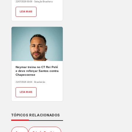
22/07/2026 00:06
·
Seleção Brasileira
LEIA MAIS
Neymar treina no CT Rei Pelé
e deve reforçar Santos contra
Chapecoense
21/07/2026 18:04
·
Brasileirão
LEIA MAIS
TÓPICOS RELACIONADOS