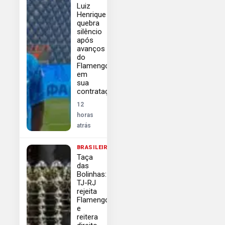
Luiz
Henrique
quebra
silêncio
após
avanços
do
Flamengo
em
sua
contratação
12
horas
atrás
BRASILEIRÃO
Taça
das
Bolinhas:
TJ-RJ
rejeita
Flamengo
e
reitera