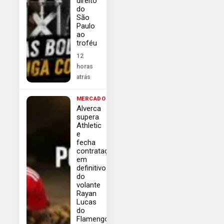
direito
do
São
Paulo
ao
troféu
12
horas
atrás
MERCADO
Alverca
supera
Athletic
e
fecha
contratação
em
definitivo
do
volante
Rayan
Lucas
do
Flamengo