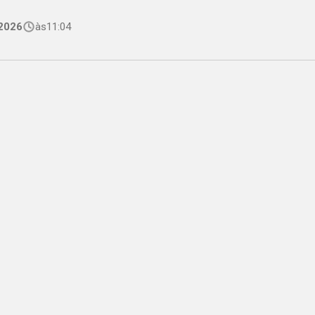
2026
às
11:04