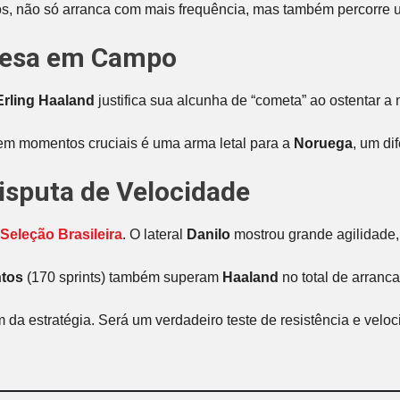
s, não só arranca com mais frequência, mas também percorre um
uesa em Campo
Erling Haaland
justifica sua alcunha de “cometa” ao ostentar 
 em momentos cruciais é uma arma letal para a
Noruega
, um di
Disputa de Velocidade
Seleção Brasileira
. O lateral
Danilo
mostrou grande agilidade,
tos
(170 sprints) também superam
Haaland
no total de arranc
m da estratégia. Será um verdadeiro teste de resistência e vel