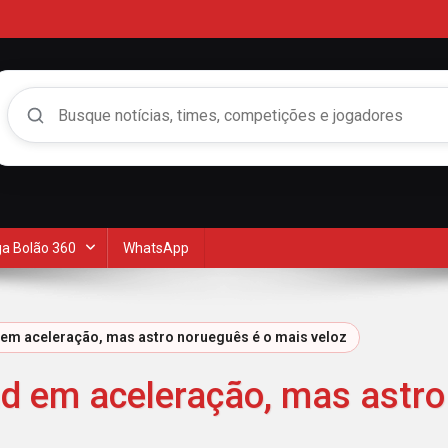
Buscar no Mengão 360
a Bolão 360
WhatsApp
d em aceleração, mas astro norueguês é o mais veloz
nd em aceleração, mas astr