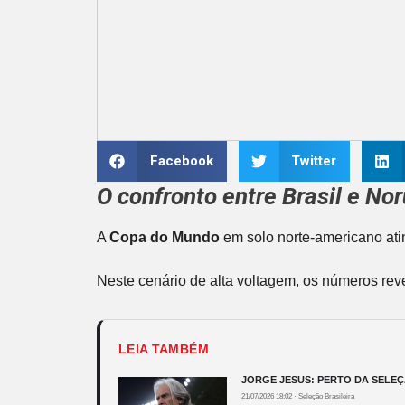
Facebook
Twitter
O confronto entre
Brasil
e
Nor
A
Copa do Mundo
em solo norte-americano ati
Neste cenário de alta voltagem, os números rev
LEIA TAMBÉM
JORGE JESUS: PERTO DA SELEÇ
21/07/2026 18:02
·
Seleção Brasileira