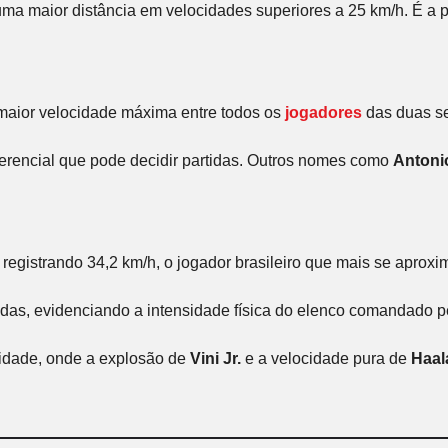
a maior distância em velocidades superiores a 25 km/h. É a pe
a maior velocidade máxima entre todos os
jogadores
das duas se
ferencial que pode decidir partidas. Outros nomes como
Antoni
 registrando 34,2 km/h, o jogador brasileiro que mais se apro
adas, evidenciando a intensidade física do elenco comandado 
ocidade, onde a explosão de
Vini Jr.
e a velocidade pura de
Haal