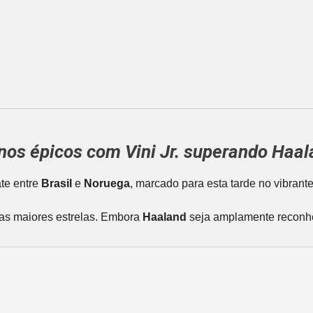
nos épicos com
Vini Jr.
superando
Haal
ate entre
Brasil
e
Noruega
, marcado para esta tarde no vibrant
uas maiores estrelas. Embora
Haaland
seja amplamente reconhe