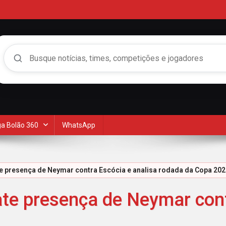
Buscar no Mengão 360
a Bolão 360
WhatsApp
e presença de Neymar contra Escócia e analisa rodada da Copa 202
te presença de Neymar cont