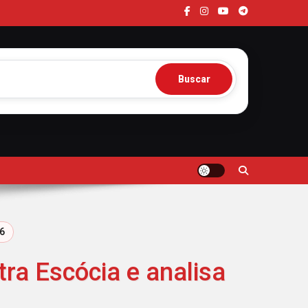
Buscar
6
ra Escócia e analisa