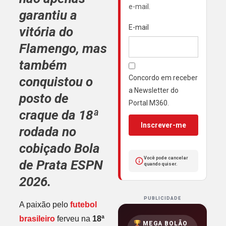
e-mail.
garantiu a
E-mail
vitória do
Flamengo
, mas
também
Concordo em receber
conquistou o
a Newsletter do
posto de
Portal M360.
craque da
18ª
Inscrever-me
rodada
no
cobiçado
Bola
Você pode cancelar
de Prata ESPN
quando quiser.
2026
.
PUBLICIDADE
A paixão pelo
futebol
brasileiro
ferveu na
18ª
MEGA BOLÃO