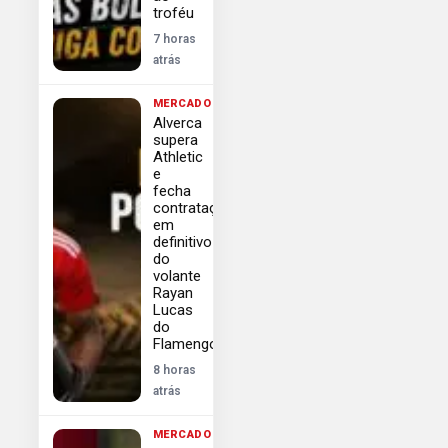
troféu
7 horas
atrás
MERCADO
Alverca
supera
Athletic
e
fecha
contratação
em
definitivo
do
volante
Rayan
Lucas
do
Flamengo
8 horas
atrás
MERCADO