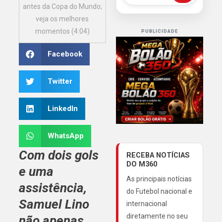
antes da Copa do Mundo;
veja os melhores
momentos (4:04)
PUBLICIDADE
Facebook
Twitter
LinkedIn
WhatsApp
Com dois gols
RECEBA NOTÍCIAS
DO M360
e uma
As principais notícias
assistência,
do Futebol nacional e
Samuel Lino
internacional
diretamente no seu
não apenas