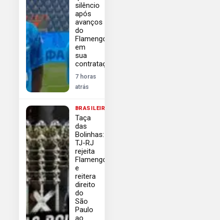
silêncio
após
avanços
do
Flamengo
em
sua
contratação
7 horas
atrás
BRASILEIRÃO
Taça
das
Bolinhas:
TJ-RJ
rejeita
Flamengo
e
reitera
direito
do
São
Paulo
ao