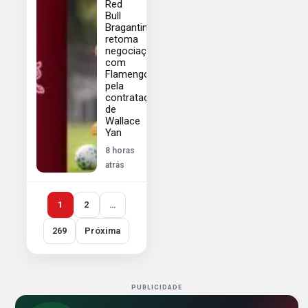
Red
Bull
Bragantino
retoma
negociações
com
Flamengo
pela
contratação
de
Wallace
Yan
8 horas
atrás
1
2
…
269
Próxima
PUBLICIDADE