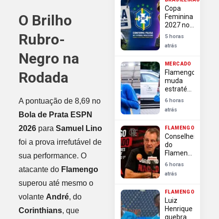
contra
Copa
investida
O Brilho
Feminina
do
2027 no
Arsenal
Brasil
Rubro-
5 horas
causa
atrás
paralisação
Negro na
do
MERCADO
futebol
Flamengo
Rodada
masculino
muda
estratégia
e
A pontuação de 8,69 no
6 horas
pressiona
atrás
por
Bola de Prata ESPN
definição
2026
para
Samuel Lino
FLAMENGO
rápida na
Conselheiros
contratação
foi a prova irrefutável de
do
de Luiz
Flamengo
sua performance. O
Henrique
exigem
6 horas
atacante do
Flamengo
transparência
atrás
e
superou até mesmo o
autonomia
FLAMENGO
da
volante
André
, do
Luiz
diretoria
Henrique
Corinthians
, que
após
quebra