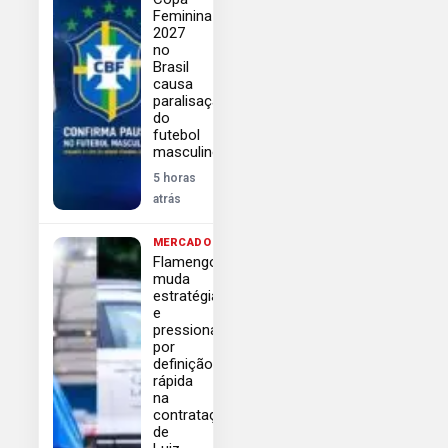
Feminina
2027
no
Brasil
causa
paralisação
do
futebol
masculino
5 horas
atrás
MERCADO
Flamengo
muda
estratégia
e
pressiona
por
definição
rápida
na
contratação
de