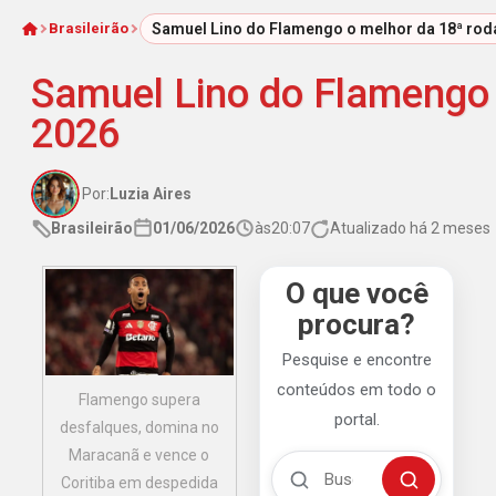
Brasileirão
Samuel Lino do Flamengo o melhor da 18ª rod
Início
Samuel Lino do Flamengo 
2026
Por:
Luzia Aires
Brasileirão
01/06/2026
às
20:07
Atualizado há 2 meses
O que você
procura?
Pesquise e encontre
conteúdos em todo o
Flamengo supera
portal.
desfalques, domina no
Maracanã e vence o
Buscar no Mengão 360
Coritiba em despedida
Buscar