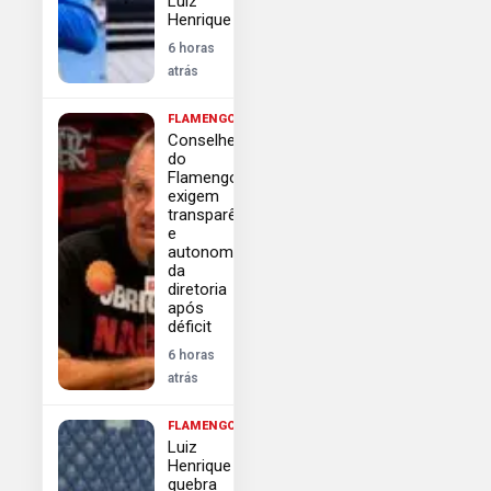
Luiz
Henrique
6 horas
atrás
FLAMENGO
Conselheiros
do
Flamengo
exigem
transparência
e
autonomia
da
diretoria
após
déficit
6 horas
atrás
FLAMENGO
Luiz
Henrique
quebra