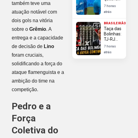
déficit
também teve uma
silêncio
7 horas
após
atuação notável com
atrás
avanços
do
dois gols na vitória
BRASILEIRÃO
Flamengo
Taça das
sobre o
Grêmio
. A
em sua
Bolinhas:
contratação
entrega e a capacidade
TJ-RJ
rejeita
de decisão de
Lino
7 horas
Flamengo
atrás
foram cruciais,
e reitera
direito do
solidificando a força do
São
Paulo ao
ataque flamenguista e a
troféu
ambição do time na
competição.
Pedro e a
Força
Coletiva do