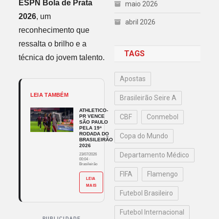
ESPN Bola de Prata
maio 2026
2026
, um
abril 2026
reconhecimento que
ressalta o brilho e a
TAGS
técnica do jovem talento.
Apostas
LEIA TAMBÉM
Brasileirão Seire A
ATHLETICO-
CBF
Conmebol
PR VENCE
SÃO PAULO
PELA 19ª
RODADA DO
Copa do Mundo
BRASILEIRÃO
2026
Departamento Médico
23/07/2026
00:04
·
Brasileirão
FIFA
Flamengo
LEIA
MAIS
Futebol Brasileiro
Futebol Internacional
PUBLICIDADE