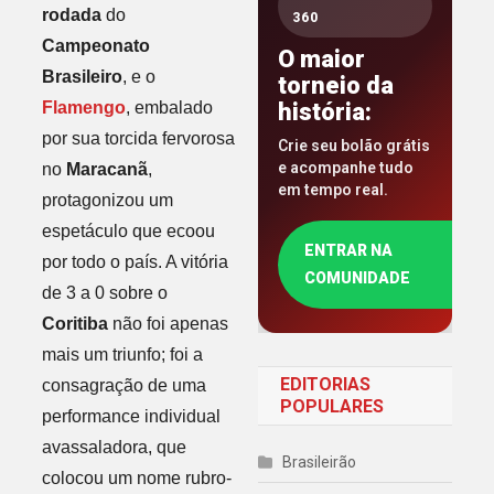
rodada
do
360
Campeonato
O maior
Brasileiro
, e o
torneio da
Flamengo
, embalado
história:
por sua torcida fervorosa
Crie seu bolão grátis
e acompanhe tudo
no
Maracanã
,
em tempo real.
protagonizou um
espetáculo que ecoou
ENTRAR NA
por todo o país. A vitória
COMUNIDADE
de 3 a 0 sobre o
Coritiba
não foi apenas
mais um triunfo; foi a
EDITORIAS
consagração de uma
POPULARES
performance individual
avassaladora, que
Brasileirão
colocou um nome rubro-