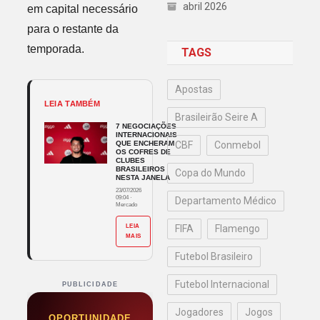
abril 2026
em capital necessário
para o restante da
temporada.
TAGS
Apostas
LEIA TAMBÉM
Brasileirão Seire A
7 NEGOCIAÇÕES
INTERNACIONAIS
QUE ENCHERAM
CBF
Conmebol
OS COFRES DE
CLUBES
BRASILEIROS
Copa do Mundo
NESTA JANELA
23/07/2026
09:04
·
Departamento Médico
Mercado
LEIA
FIFA
Flamengo
MAIS
Futebol Brasileiro
Futebol Internacional
PUBLICIDADE
Jogadores
Jogos
OPORTUNIDADE