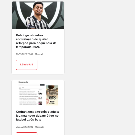
Botafogo oficializa
contratação de quatro
reforços para sequência da
temporada 2026
20/07/2026 20:03
·
Mercado
LEIA MAIS
Corinthians: patrocínio adulto
levanta novo debate ético no
futebol após bets
20/07/2026 22:01
·
Mercado