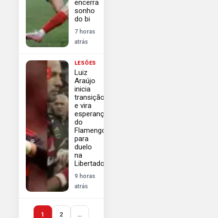
encerra
sonho
do bi
7 horas
atrás
LESÕES
Luiz
Araújo
inicia
transição
e vira
esperança
do
Flamengo
para
duelo
na
Libertadores
9 horas
atrás
1
2
…