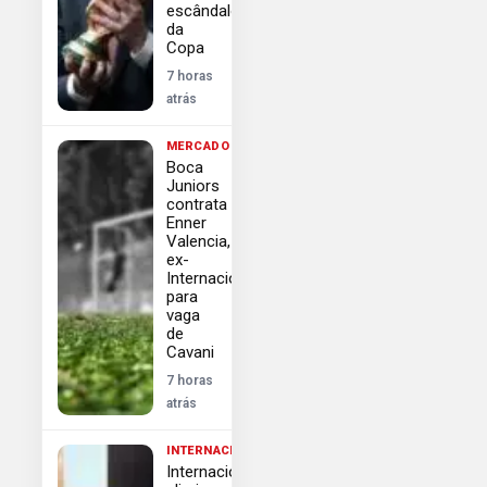
escândalo
da
Copa
7 horas
atrás
MERCADO
Boca
Juniors
contrata
Enner
Valencia,
ex-
Internacional,
para
vaga
de
Cavani
7 horas
atrás
INTERNACIONAL
Internacional