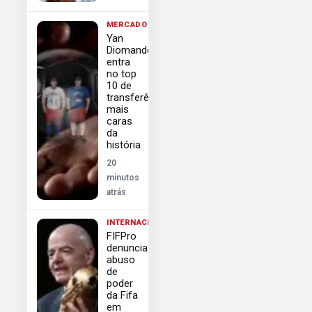
MERCADO
Yan
Diomande
entra
no top
10 de
transferências
mais
caras
da
história
20
minutos
atrás
INTERNACIONAL
FIFPro
denuncia
abuso
de
poder
da Fifa
em