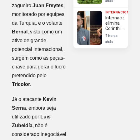
atrás
ex-
zagueiro
Juan Freytes
,
Internacional,
INTERNACIONAL
monitorado por equipes
para
Internacional
vaga de
da Turquia, e o volante
elimina
Cavani
Corinthians
Bernal
, visto como um
na Copa
7 horas
do Brasil
ativo de grande
atrás
apesar
potencial internacional,
de
derrota
surgem como as peças-
na Neo
Química
chave para gerar o lucro
Arena
pretendido pelo
Tricolor
.
Já o atacante
Kevin
Serna
, embora seja
utilizado por
Luis
Zubeldía
, não é
considerado inegociável