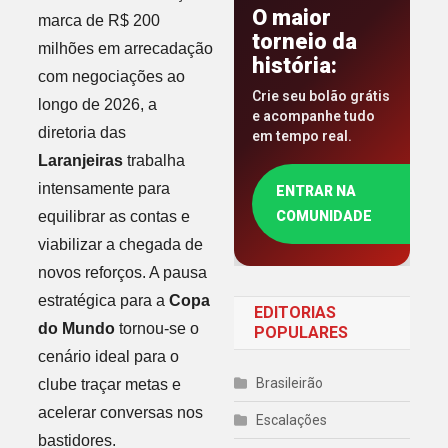
O maior
marca de R$ 200
torneio da
milhões em arrecadação
história:
com negociações ao
Crie seu bolão grátis
longo de 2026, a
e acompanhe tudo
diretoria das
em tempo real.
Laranjeiras
trabalha
intensamente para
ENTRAR NA
equilibrar as contas e
COMUNIDADE
viabilizar a chegada de
novos reforços. A pausa
estratégica para a
Copa
EDITORIAS
do Mundo
tornou-se o
POPULARES
cenário ideal para o
Brasileirão
clube traçar metas e
acelerar conversas nos
Escalações
bastidores.