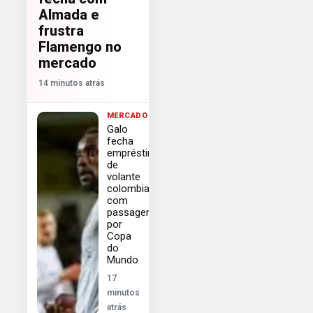
Almada e
frustra
Flamengo no
mercado
14 minutos atrás
MERCADO
Galo
fecha
empréstimo
de
volante
colombiano
com
passagem
por
Copa
do
Mundo
17
minutos
atrás