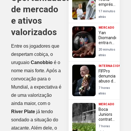
empréstimo
de mercado
de
17 minutos
volante
atrás
e ativos
colombiano
com
MERCADO
valorizados
passagem
Yan
por Copa
Diomande
do
entra no
Mundo
Entre os jogadores que
top 10 de
20 minutos
transferências
despertam cobiça, o
atrás
mais
uruguaio
Canobbio
é o
caras da
INTERNACIONAL
história
nome mais forte. Após a
FIFPro
denuncia
convocação para o
abuso de
poder da
Mundial, a expectativa é
7 horas
Fifa em
atrás
de uma valorização
escândalo
da Copa
ainda maior, com o
MERCADO
Boca
River Plate
já tendo
Juniors
contrata
sondado a situação do
Enner
7 horas
atacante. Além dele, o
Valencia,