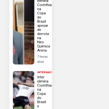
elimina
Corinthians
na
Copa
do
Brasil
apesar
de
derrota
na
Neo
Química
Arena
7 horas
atrás
INTERNACIONAL
Inter
elimina
Corinthians
na
Copa
do
Brasil
e