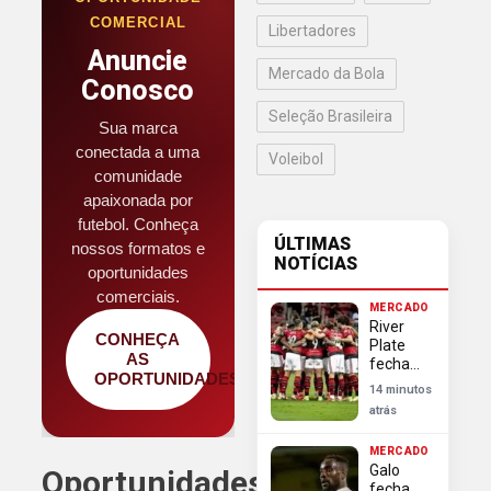
COMERCIAL
Libertadores
Anuncie
Mercado da Bola
Conosco
Seleção Brasileira
Sua marca
conectada a uma
Voleibol
comunidade
apaixonada por
futebol. Conheça
ÚLTIMAS
nossos formatos e
NOTÍCIAS
oportunidades
comerciais.
MERCADO
River
CONHEÇA
Plate
AS
fecha
OPORTUNIDADES
com
14 minutos
Almada
atrás
e frustra
Flamengo
MERCADO
no
Galo
Oportunidades
mercado
fecha