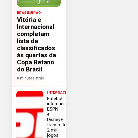
BRASILEIRÃO
Vitória e
Internacional
completam
lista de
classificados
às quartas da
Copa Betano
do Brasil
8 minutos atrás
INTERNACIONAL
Futebol
internacional:
ESPN
e
Disney+
transmitem
2 mil
jogos