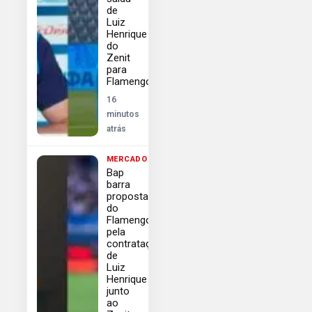
de
Luiz
Henrique
do
Zenit
para
Flamengo
16
minutos
atrás
MERCADO
Bap
barra
proposta
do
Flamengo
pela
contratação
de
Luiz
Henrique
junto
ao