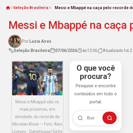
Seleção Brasileira
Messi e Mbappé na caça pelo recorde d
Início
Messi e Mbappé na caça p
Por:
Luzia Aires
Seleção Brasileira
07/06/2026
às
13:06
Atualizado há 
O que você
procura?
Pesquise e encontre
conteúdos em todo o
portal.
Messi e Mbappé são os
mais próximos, em
Buscar no Mengão 360
atividade, do recorde de
Buscar
Miroslav Klose — Foto: Alex
Livesey - Danehouse/Getty