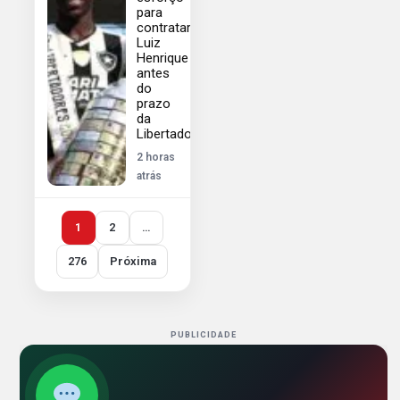
para
contratar
Luiz
Henrique
antes
do
prazo
da
Libertadores
2 horas
atrás
1
2
…
276
Próxima
PUBLICIDADE