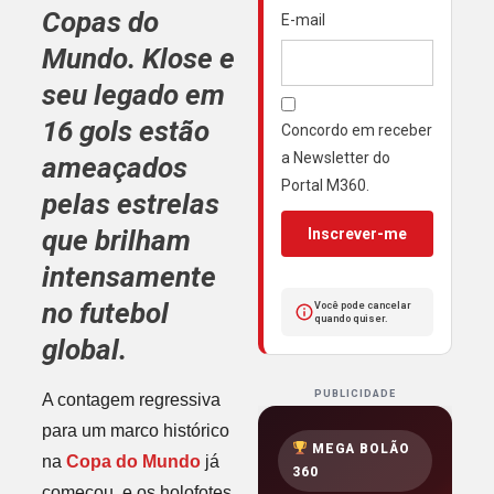
Copas do
E-mail
Mundo. Klose e
seu legado em
16 gols estão
Concordo em receber
a Newsletter do
ameaçados
Portal M360.
pelas estrelas
que brilham
Inscrever-me
intensamente
no futebol
Você pode cancelar
quando quiser.
global.
PUBLICIDADE
A contagem regressiva
para um marco histórico
MEGA BOLÃO
na
Copa do Mundo
já
360
começou, e os holofotes