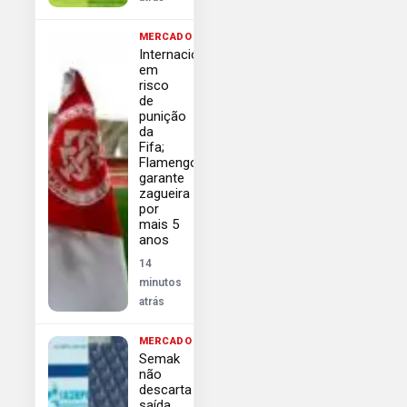
MERCADO
Internacional
em
risco
de
punição
da
Fifa;
Flamengo
garante
zagueira
por
mais 5
anos
14
minutos
atrás
MERCADO
Semak
não
descarta
saída