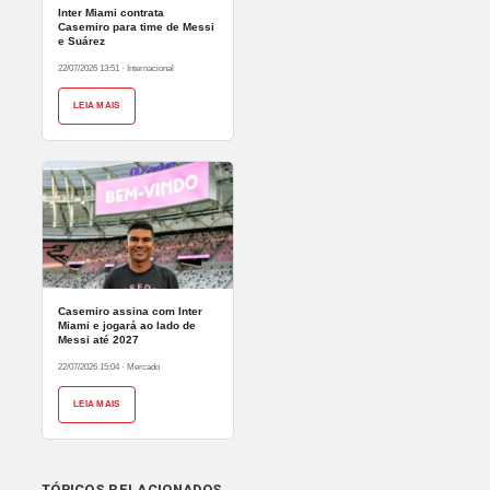
Inter Miami contrata
Casemiro para time de Messi
e Suárez
22/07/2026 13:51
·
Internacional
LEIA MAIS
Casemiro assina com Inter
Miami e jogará ao lado de
Messi até 2027
22/07/2026 15:04
·
Mercado
LEIA MAIS
TÓPICOS RELACIONADOS