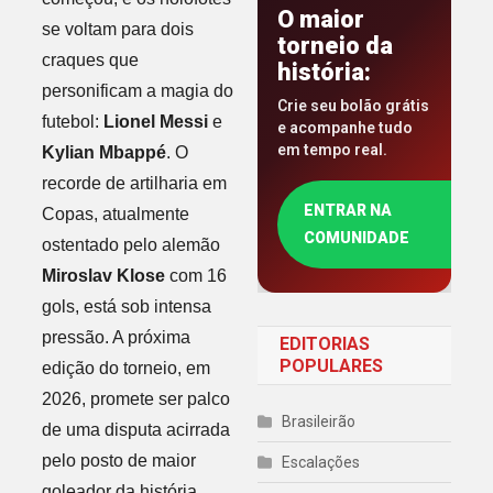
O maior
se voltam para dois
torneio da
craques que
história:
personificam a magia do
Crie seu bolão grátis
futebol:
Lionel Messi
e
e acompanhe tudo
em tempo real.
Kylian Mbappé
. O
recorde de artilharia em
ENTRAR NA
Copas, atualmente
COMUNIDADE
ostentado pelo alemão
Miroslav Klose
com 16
gols, está sob intensa
pressão. A próxima
EDITORIAS
POPULARES
edição do torneio, em
2026, promete ser palco
Brasileirão
de uma disputa acirrada
pelo posto de maior
Escalações
goleador da história,