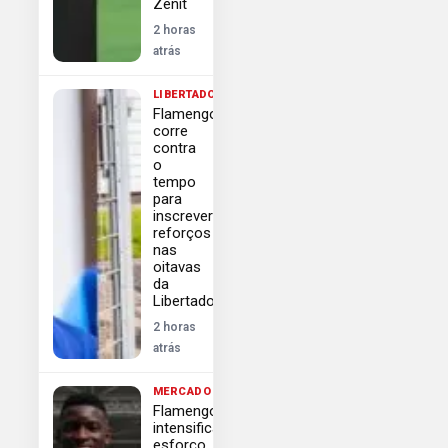
Zenit
2 horas
atrás
LIBERTADORES
Flamengo
corre
contra
o
tempo
para
inscrever
reforços
nas
oitavas
da
Libertadores
2 horas
atrás
MERCADO
Flamengo
intensifica
esforço