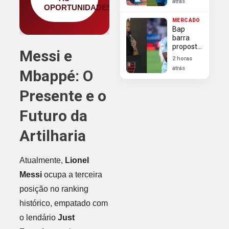
atrás
Henrique
OPORTUNIDADES
do Zenit
MERCADO
para
Bap
Flamengo
barra
proposta
Messi e
do
2 horas
Flamengo
atrás
Mbappé: O
pela
contratação
de Luiz
Presente e o
Henrique
junto ao
Futuro da
Zenit
Artilharia
Atualmente,
Lionel
Messi
ocupa a terceira
posição no ranking
histórico, empatado com
o lendário
Just