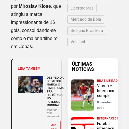
por
Miroslav Klose
, que
Libertadores
atingiu a marca
Mercado da Bola
impressionante de 16
gols, consolidando-se
Seleção Brasileira
como o maior artilheiro
Voleibol
em Copas.
ÚLTIMAS
NOTÍCIAS
LEIA TAMBÉM
DESPEDIDA
BRASILEIRÃO
DE MESSI
MARCA O
Vitória e
FIM DE UMA
Internacional
ERA
HISTÓRICA
completam
NO
lista de
FUTEBOL
8 minutos
classificados
MUNDIAL
atrás
às
20/07/2026
20:05
·
quartas
Internacional
INTERNACIONAL
da Copa
Futebol
Betano
LEIA
internacional:
MAIS