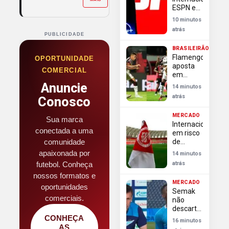
do Brasil
ESPN e
Disney+
10 minutos
transmitem
atrás
2 mil
PUBLICIDADE
jogos na
BRASILEIRÃO
temporada
Flamengo
OPORTUNIDADE
2026/27
aposta
COMERCIAL
em
retrospecto
Anuncie
14 minutos
favorável
atrás
Conosco
para
superar
MERCADO
Vitória e
Sua marca
Internacional
reencontrar
conectada a uma
em risco
vitórias
comunidade
de
no
punição
apaixonada por
Brasileirão
14 minutos
da Fifa;
futebol. Conheça
atrás
Flamengo
nossos formatos e
garante
MERCADO
zagueira
oportunidades
Semak
por mais
comerciais.
não
5 anos
descarta
saída de
CONHEÇA
16 minutos
Luiz
AS