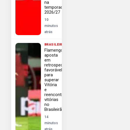
na
temporada
2026/27
10
minutos
atrás
BRASILEIRÃO
Flamengo
aposta
em
retrospecto
favorável
para
superar
Vitória
e
reencontrar
vitórias
no
Brasileirão
14
minutos
atrás