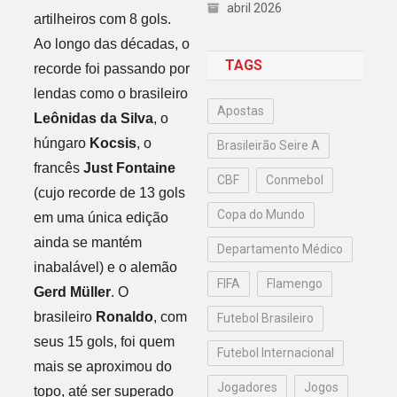
abril 2026
artilheiros com 8 gols.
Ao longo das décadas, o
TAGS
recorde foi passando por
lendas como o brasileiro
Apostas
Leônidas da Silva
, o
húngaro
Kocsis
, o
Brasileirão Seire A
francês
Just Fontaine
CBF
Conmebol
(cujo recorde de 13 gols
Copa do Mundo
em uma única edição
ainda se mantém
Departamento Médico
inabalável) e o alemão
FIFA
Flamengo
Gerd Müller
. O
brasileiro
Ronaldo
, com
Futebol Brasileiro
seus 15 gols, foi quem
Futebol Internacional
mais se aproximou do
Jogadores
Jogos
topo, até ser superado