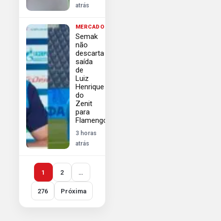
atrás
MERCADO
Semak
não
descarta
saída
de
Luiz
Henrique
do
Zenit
para
Flamengo
3 horas
atrás
1
2
…
276
Próxima