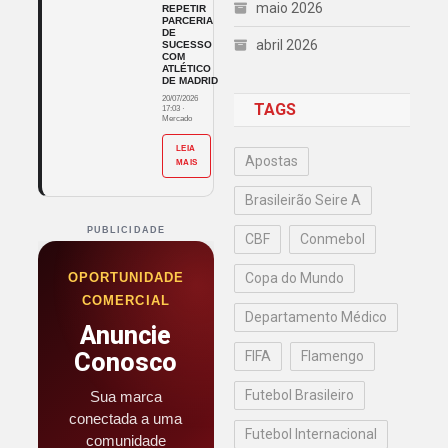
maio 2026
REPETIR
PARCERIA
DE
abril 2026
SUCESSO
COM
ATLÉTICO
DE MADRID
20/07/2026
TAGS
17:03
·
Mercado
LEIA
Apostas
MAIS
Brasileirão Seire A
PUBLICIDADE
CBF
Conmebol
OPORTUNIDADE
Copa do Mundo
COMERCIAL
Departamento Médico
Anuncie
Conosco
FIFA
Flamengo
Futebol Brasileiro
Sua marca
conectada a uma
Futebol Internacional
comunidade