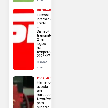
INTERNACIONAL
Futebol
internacional:
ESPN
e
Disney+
transmitem
2 mil
jogos
na
temporada
2026/27
3 horas
atrás
BRASILEIRÃO
Flamengo
aposta
em
retrospecto
favorável
para
superar