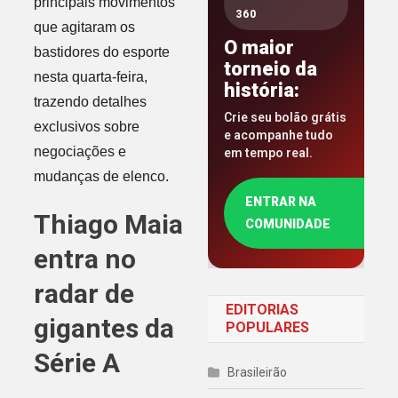
principais movimentos
360
que agitaram os
O maior
bastidores do esporte
torneio da
nesta quarta-feira,
história:
trazendo detalhes
Crie seu bolão grátis
exclusivos sobre
e acompanhe tudo
negociações e
em tempo real.
mudanças de elenco.
ENTRAR NA
Thiago Maia
COMUNIDADE
entra no
radar de
EDITORIAS
gigantes da
POPULARES
Série A
Brasileirão