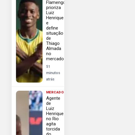
Flamengo
prioriza
Luiz
Henrique
e
define
situação
de
Thiago
Almada
no
mercado
51
minutos
atrás
MERCADO
Agente
de
Luiz
Henrique
no Rio
agita
torcida
do