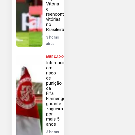
Vitória
e
reencontrar
vitórias
no
Brasileirão
3 horas
atrás
MERCADO
Internacional
em
risco
de
punição
da
Fifa;
Flamengo
garante
zagueira
por
mais 5
anos
3 horas