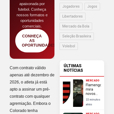
apaixonada por
Jogadores
Jogos
futebol. Conheça
nossos formatos e
Libertadores
oportunidades
comerciais.
Mercado da Bola
CONHEÇA
Seleção Brasileira
AS
OPORTUNIDADES
Voleibol
ÚLTIMAS
Com contrato válido
NOTÍCIAS
apenas até dezembro de
MERCADO
2026, o atleta já está
Flamengo
apto a assinar um pré-
mira
novos
contrato com qualquer
reforços
22 minutos
além de
agremiação. Embora o
atrás
Luiz
Colorado tenha
Henrique
MERCADO