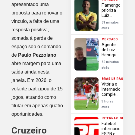
no
apresentado uma
Flamengo
mercado
prioriza
proposta para renovar o
Luiz
Henrique
vínculo, a falta de uma
51 minutos
e define
atrás
resposta positiva,
situação
de
somada à perda de
MERCADO
Thiago
Agente
Almada
espaço sob o comando
de Luiz
no
de
Paulo Pezzolano
,
Henrique
mercado
no Rio
52 minutos
abre margem para uma
agita
atrás
torcida
saída ainda nesta
do
BRASILEIRÃO
janela. Em 2026, o
Flamengo
Vitória e
por
volante participou de 15
Internacional
reforço
completam
jogos, atuando como
lista de
3 horas
classificados
titular em apenas quatro
atrás
às
oportunidades.
quartas
INTERNACIONAL
da Copa
Futebol
Betano
Cruzeiro
internacional:
do Brasil
ESPN e