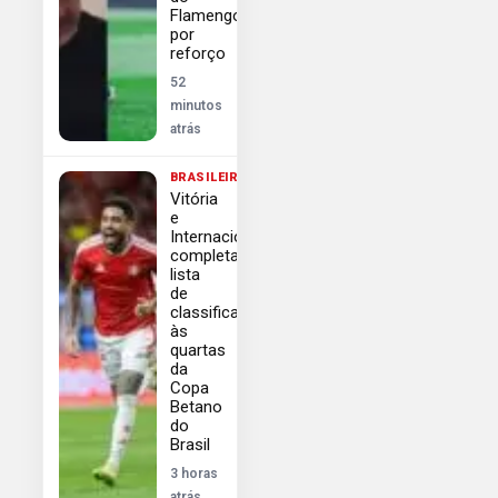
Flamengo
por
reforço
52
minutos
atrás
BRASILEIRÃO
Vitória
e
Internacional
completam
lista
de
classificados
às
quartas
da
Copa
Betano
do
Brasil
3 horas
atrás