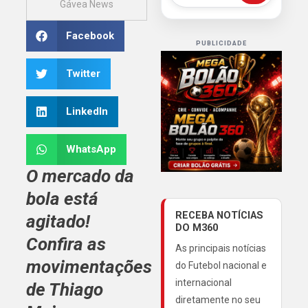
Gávea News
Facebook
PUBLICIDADE
Twitter
LinkedIn
WhatsApp
O mercado da
bola está
RECEBA NOTÍCIAS
agitado!
DO M360
Confira as
As principais notícias
movimentações
do Futebol nacional e
internacional
de
Thiago
diretamente no seu