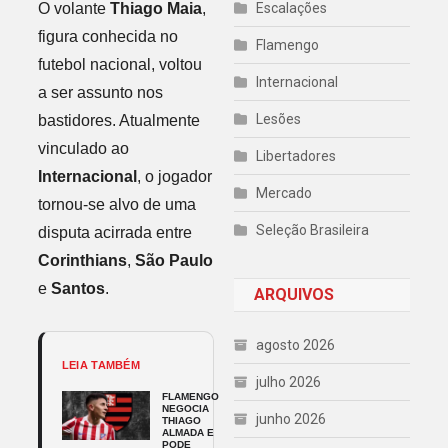
O volante
Thiago Maia
,
Escalações
figura conhecida no
Flamengo
futebol nacional, voltou
Internacional
a ser assunto nos
Lesões
bastidores. Atualmente
vinculado ao
Libertadores
Internacional
, o jogador
Mercado
tornou-se alvo de uma
Seleção Brasileira
disputa acirrada entre
Corinthians
,
São Paulo
e
Santos
.
ARQUIVOS
agosto 2026
LEIA TAMBÉM
julho 2026
FLAMENGO
NEGOCIA
junho 2026
THIAGO
ALMADA E
PODE