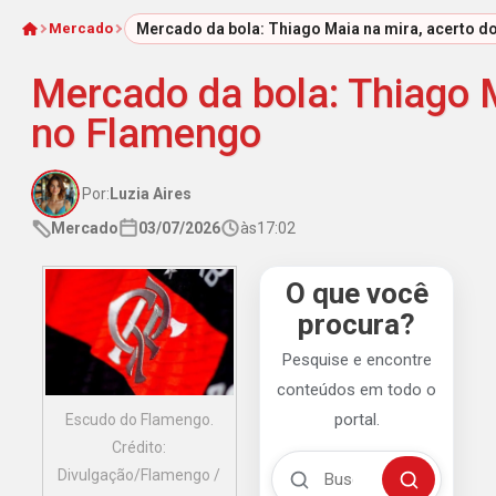
Mercado
Mercado da bola: Thiago Maia na mira, acerto d
Início
Mercado da bola: Thiago M
no Flamengo
Por:
Luzia Aires
Mercado
03/07/2026
às
17:02
O que você
procura?
Pesquise e encontre
conteúdos em todo o
portal.
Escudo do Flamengo.
Crédito:
Buscar no Mengão 360
Divulgação/Flamengo /
Buscar