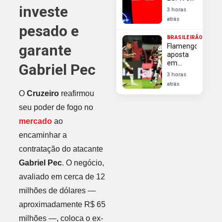
Disney+
investe
3 horas
transmitem
atrás
2 mil
pesado e
jogos na
BRASILEIRÃO
temporada
garante
Flamengo
2026/27
aposta
em
Gabriel Pec
retrospecto
3 horas
favorável
atrás
para
O
Cruzeiro
reafirmou
superar
Vitória e
seu poder de fogo no
reencontrar
mercado
ao
vitórias
no
encaminhar a
Brasileirão
contratação do atacante
Gabriel Pec
. O negócio,
avaliado em cerca de 12
milhões de dólares —
aproximadamente R$ 65
milhões —, coloca o ex-