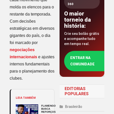
360
molda os elencos para o
O maior
restante da temporada.
torneio da
Com decisões
história:
estratégicas em diversos
Crie seu bolão grátis
gigantes do país, o dia
e acompanhe tudo
foi marcado por
em tempo real.
negociações
internacionais
e ajustes
ENTRAR NA
internos fundamentais
COMUNIDADE
para o planejamento dos
clubes.
EDITORIAS
POPULARES
LEIA TAMBÉM
FLAMENGO
Brasileirão
BUSCA
REFORÇOS