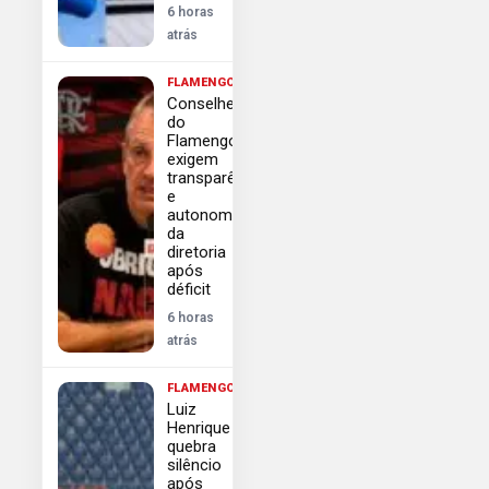
6 horas
atrás
FLAMENGO
Conselheiros
do
Flamengo
exigem
transparência
e
autonomia
da
diretoria
após
déficit
6 horas
atrás
FLAMENGO
Luiz
Henrique
quebra
silêncio
após