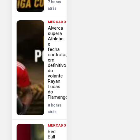
7 horas
atrás
MERCADO
Alverca
supera
Athletic
e
fecha
contratação
em
definitivo
do
volante
Rayan
Lucas
do
Flamengo
8 horas
atrás
MERCADO
Red
Bull