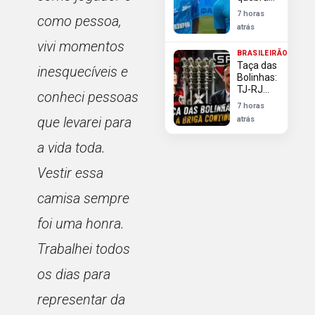
déficit
silêncio
7 horas
como pessoa,
após
atrás
avanços
vivi momentos
do
BRASILEIRÃO
Flamengo
Taça das
inesquecíveis e
em sua
Bolinhas:
contratação
TJ-RJ
conheci pessoas
rejeita
7 horas
Flamengo
que levarei para
atrás
e reitera
direito do
a vida toda.
São
Paulo ao
Vestir essa
troféu
camisa sempre
foi uma honra.
Trabalhei todos
os dias para
representar da