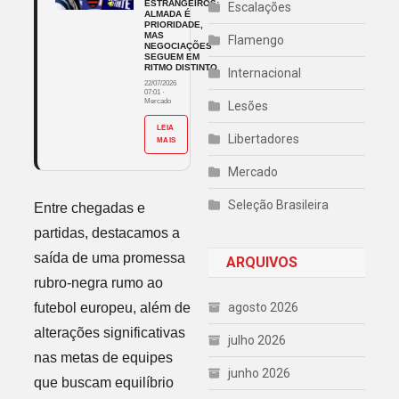
ESTRANGEIROS:
Escalações
ALMADA É
PRIORIDADE,
MAS
Flamengo
NEGOCIAÇÕES
SEGUEM EM
RITMO DISTINTO
Internacional
22/07/2026
07:01
·
Mercado
Lesões
LEIA
Libertadores
MAIS
Mercado
Seleção Brasileira
Entre chegadas e
partidas, destacamos a
saída de uma promessa
ARQUIVOS
rubro-negra rumo ao
futebol europeu, além de
agosto 2026
alterações significativas
julho 2026
nas metas de equipes
junho 2026
que buscam equilíbrio