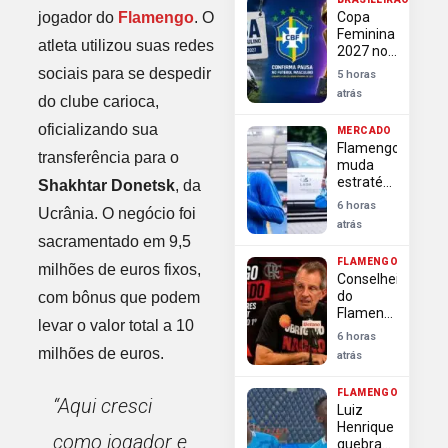
contra
jogador do
Flamengo
. O
Copa
investida
Feminina
do
atleta utilizou suas redes
2027 no
Arsenal
Brasil
sociais para se despedir
5 horas
causa
atrás
do clube carioca,
paralisação
do
oficializando sua
MERCADO
futebol
Flamengo
masculino
transferência para o
muda
estratégia
Shakhtar Donetsk
, da
e
6 horas
Ucrânia. O negócio foi
pressiona
atrás
por
sacramentado em 9,5
definição
FLAMENGO
rápida na
milhões de euros fixos,
Conselheiros
contratação
do
com bônus que podem
de Luiz
Flamengo
Henrique
levar o valor total a 10
exigem
6 horas
transparência
milhões de euros.
atrás
e
autonomia
FLAMENGO
da
“Aqui cresci
Luiz
diretoria
Henrique
após
como jogador e
quebra