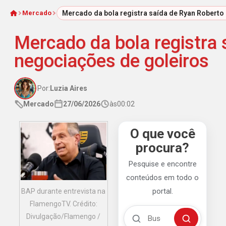
Mercado
Mercado da bola registra saída de Ryan Roberto
Início
Mercado da bola registra
negociações de goleiros
Por:
Luzia Aires
Mercado
27/06/2026
às
00:02
O que você
procura?
Pesquise e encontre
conteúdos em todo o
portal.
BAP durante entrevista na
FlamengoTV. Crédito:
Buscar no Mengão 360
Divulgação/Flamengo /
Buscar