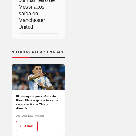
companheiro de
Messi após
saída do
Manchester
United
NOTÍCIAS RELACIONADAS
Flamengo supera oferta do
River Plate e ganha força na
contratação de Thiago
Almada
20/07/2026 18:02
·
Mercado
LEIA MAIS