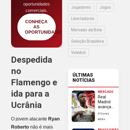
oportunidades
Jogadores
Jogos
comerciais.
Libertadores
CONHEÇA
AS
Mercado da Bola
OPORTUNIDADES
Seleção Brasileira
Voleibol
Despedida
no
ÚLTIMAS
Flamengo e
NOTÍCIAS
ida para a
MERCADO
Real
Madrid
Ucrânia
avança
em
4 horas
negociação
O jovem atacante
Ryan
atrás
e blinda
Vini Jr
Roberto
não é mais
BRASILEIRÃO