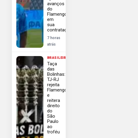
avanços
do
Flamengo
em
sua
contratação
7 horas
atrás
BRASILEIRÃO
Taça
das
Bolinhas:
TJ-RJ
rejeita
Flamengo
e
reitera
direito
do
São
Paulo
ao
troféu