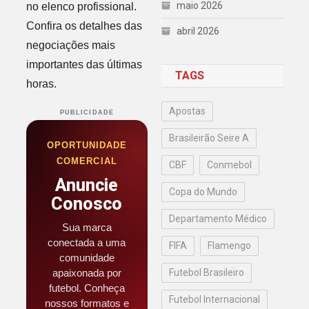
maio 2026
no elenco profissional.
Confira os detalhes das
abril 2026
negociações mais
importantes das últimas
TAGS
horas.
Apostas
PUBLICIDADE
Brasileirão Seire A
OPORTUNIDADE
COMERCIAL
CBF
Conmebol
Anuncie
Copa do Mundo
Conosco
Departamento Médico
Sua marca
conectada a uma
FIFA
Flamengo
comunidade
apaixonada por
Futebol Brasileiro
futebol. Conheça
Futebol Internacional
nossos formatos e