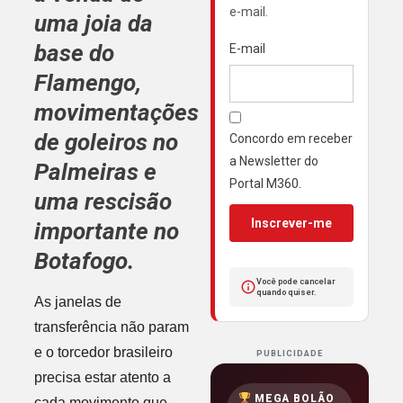
e-mail.
uma joia da
base do
E-mail
Flamengo,
movimentações
de goleiros no
Concordo em receber
a Newsletter do
Palmeiras e
Portal M360.
uma rescisão
Inscrever-me
importante no
Botafogo.
Você pode cancelar
quando quiser.
As janelas de
transferência não param
e o torcedor brasileiro
PUBLICIDADE
precisa estar atento a
MEGA BOLÃO
cada movimento que