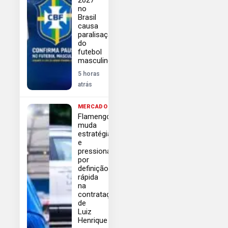
no
Brasil
causa
paralisação
do
futebol
masculino
5 horas
atrás
MERCADO
Flamengo
muda
estratégia
e
pressiona
por
definição
rápida
na
contratação
de
Luiz
Henrique