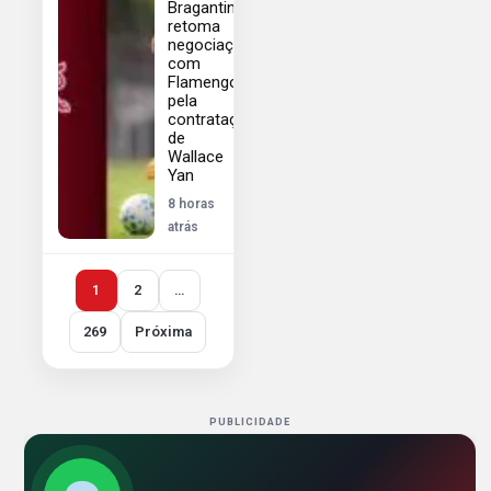
Bragantino
retoma
negociações
com
Flamengo
pela
contratação
de
Wallace
Yan
8 horas
atrás
1
2
…
269
Próxima
PUBLICIDADE