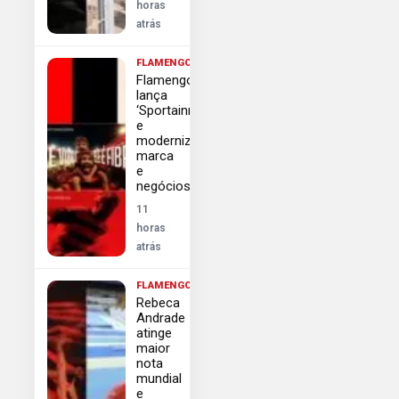
horas
atrás
FLAMENGO
Flamengo
lança
‘Sportainment’
e
moderniza
marca
e
negócios
11
horas
atrás
FLAMENGO
Rebeca
Andrade
atinge
maior
nota
mundial
e