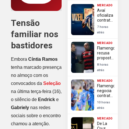
alternativas
MERCADO
para
Avaí
reforçar
oficializa
ataque
Tensão
contratação
no
do
mercado
7 horas
atacante
familiar nos
atrás
Felipe
Vizeu
bastidores
MERCADO
para
Flamengo
disputa
recusa
da Série
proposta
Embora
Cíntia Ramos
B
do
8 horas
tenha marcado presença
Granada
atrás
por
no almoço com os
Lorran e
MERCADO
classifica
convocados da
Seleção
Flamengo
oferta
negocia
na última terça-feira (16),
como
contratação
desrespeitosa
o silêncio de
Endrick
e
de Luiz
10 horas
Henrique
Gabriely
nas redes
atrás
driblador
de elite
sociais sobre o encontro
MERCADO
do
chamou a atenção.
De La
futebol
Cruz