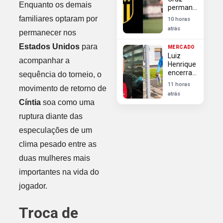
russo
Enquanto os demais
permanece
no
familiares optaram por
10 horas
Flamengo
atrás
permanecer nos
após
Peñarol
Estados Unidos
para
MERCADO
finalizar
Luiz
negociações
acompanhar a
Henrique
encerra
sequência do torneio, o
negociação
11 horas
movimento de retorno de
e não
atrás
jogará no
Cíntia
soa como uma
Flamengo
ruptura diante das
especulações de um
clima pesado entre as
duas mulheres mais
importantes na vida do
jogador.
Troca de