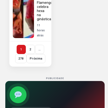
Flamengo
celebra
hexa
na
ginástica
11
horas
atrás
1
2
…
278
Próxima
PUBLICIDADE