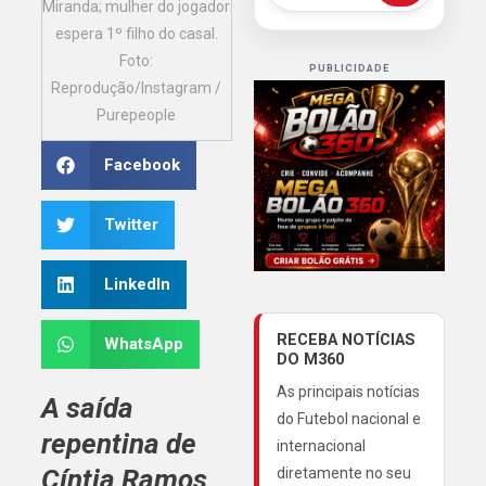
Miranda; mulher do jogador
espera 1º filho do casal.
Foto:
PUBLICIDADE
Reprodução/Instagram /
Purepeople
Facebook
Twitter
LinkedIn
RECEBA NOTÍCIAS
WhatsApp
DO M360
As principais notícias
A saída
do Futebol nacional e
repentina de
internacional
Cíntia Ramos
diretamente no seu