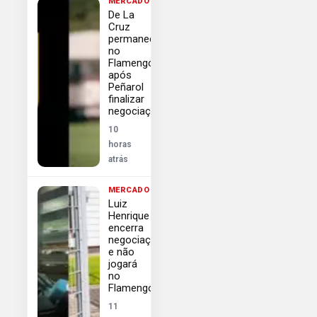
MERCADO
De La
Cruz
permanece
no
Flamengo
após
Peñarol
finalizar
negociações
10
horas
atrás
MERCADO
Luiz
Henrique
encerra
negociação
e não
jogará
no
Flamengo
11