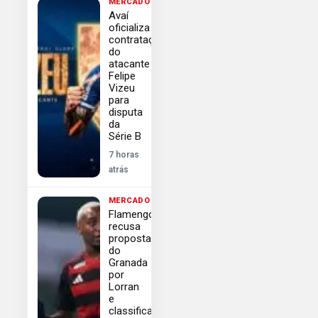
MERCADO
Avaí
oficializa
contratação
do
atacante
Felipe
Vizeu
para
disputa
da
Série B
7 horas
atrás
MERCADO
Flamengo
recusa
proposta
do
Granada
por
Lorran
e
classifica