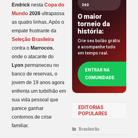
Endrick
nesta
Copa do
360
Mundo
2026
ultrapassa
O maior
as quatro linhas. Após o
torneio da
história:
empate frustrante da
Seleção Brasileira
Crie seu bolão grátis
e acompanhe tudo
contra o
Marrocos
,
em tempo real.
onde o atacante do
Lyon
permaneceu no
ENTRAR NA
banco de reservas, o
COMUNIDADE
jovem de 19 anos agora
enfrenta um turbilhão em
sua vida pessoal que
EDITORIAS
parece ganhar
POPULARES
contornos de crise
familiar.
Brasileirão