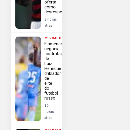
oferta
como
desrespeitosa
8 horas
atrás
MERCADO
Flamengo
negocia
contratação
de
Luiz
Henrique
driblador
de
elite
do
futebol
russo
10
horas
atrás