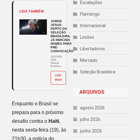
Escalações
LEIA TAMBÉM
Flamengo
JORGE
JESUS:
Internacional
PERTO DA
SELEÇÃO
BRASILEIRA,
Lesões
JÁ INDICAVA
NOMES PARA
PRÉ-
Libertadores
CONVOCAÇÃO
21/07/2026
Mercado
18:02
·
Seleção
Brasileira
Seleção Brasileira
LEIA
MAIS
ARQUIVOS
Enquanto o Brasil se
agosto 2026
prepara para o próximo
julho 2026
desafio contra o
Haiti
,
nesta sexta-feira (19), às
junho 2026
21h30, a notícia do