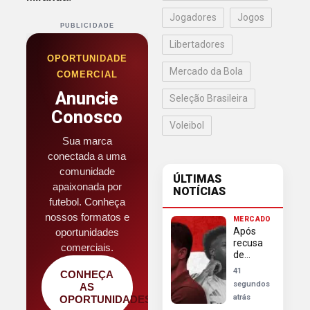
Jogadores
Jogos
PUBLICIDADE
Libertadores
OPORTUNIDADE
Mercado da Bola
COMERCIAL
Anuncie
Seleção Brasileira
Conosco
Voleibol
Sua marca
conectada a uma
comunidade
ÚLTIMAS
apaixonada por
NOTÍCIAS
futebol. Conheça
nossos formatos e
MERCADO
Após
oportunidades
recusa
comerciais.
de
Vinícius
41
CONHEÇA
Junior,
segundos
AS
Arsenal
atrás
OPORTUNIDADES
busca