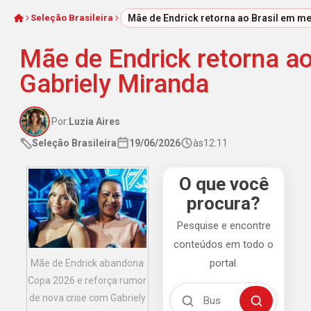
Seleção Brasileira
Mãe de Endrick retorna ao Brasil em me
Início
Mãe de Endrick retorna ao
Gabriely Miranda
Por:
Luzia Aires
Seleção Brasileira
19/06/2026
às
12:11
O que você
procura?
Pesquise e encontre
conteúdos em todo o
portal.
Mãe de Endrick abandona
Copa 2026 e reforça rumor
Buscar no Mengão 360
de nova crise com Gabriely
Buscar