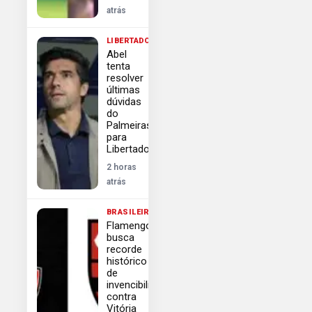
atrás
LIBERTADORES
Abel
tenta
resolver
últimas
dúvidas
do
Palmeiras
para
Libertadores
2 horas
atrás
BRASILEIRÃO
Flamengo
busca
recorde
histórico
de
invencibilidade
contra
Vitória