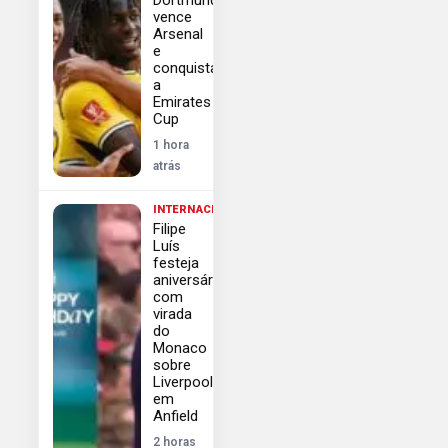
vence
Arsenal
e
conquista
a
Emirates
Cup
1 hora
atrás
INTERNACIONAL
Filipe
Luís
festeja
aniversário
com
virada
do
Monaco
sobre
Liverpool
em
Anfield
2 horas