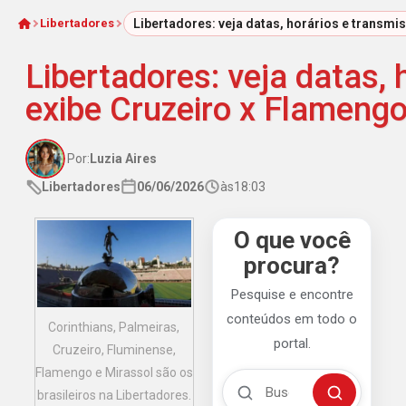
Libertadores
Libertadores: veja datas, horários e transmi
Início
Libertadores: veja datas,
exibe Cruzeiro x Flameng
Por:
Luzia Aires
Libertadores
06/06/2026
às
18:03
O que você
procura?
Pesquise e encontre
conteúdos em todo o
Corinthians, Palmeiras,
portal.
Cruzeiro, Fluminense,
Flamengo e Mirassol são os
Buscar no Mengão 360
brasileiros na Libertadores.
Buscar