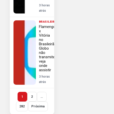
3 horas
atrás
BRASILEIRÃO
Flamengo
x
Vitória
no
Brasileirão
Globo
não
transmite
veja
onde
assistir
3 horas
atrás
1
2
…
282
Próxima