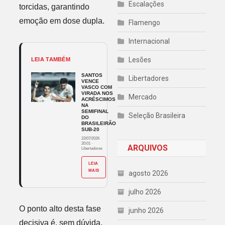
Escalações
torcidas, garantindo
emoção em dose dupla.
Flamengo
Internacional
Lesões
LEIA TAMBÉM
SANTOS
Libertadores
VENCE
VASCO COM
VIRADA NOS
Mercado
ACRÉSCIMOS
NA
SEMIFINAL
Seleção Brasileira
DO
BRASILEIRÃO
SUB-20
22/07/2026
20:01
·
ARQUIVOS
Libertadores
LEIA
MAIS
agosto 2026
julho 2026
O ponto alto desta fase
junho 2026
decisiva é, sem dúvida,