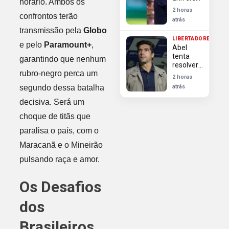
horário. Ambos os
com
2 horas
virada do
confrontos terão
atrás
Monaco
transmissão pela
Globo
sobre
LIBERTADORES
Liverpool
e pelo
Paramount+
,
Abel
em
tenta
garantindo que nenhum
Anfield
resolver
rubro-negro perca um
últimas
2 horas
dúvidas
segundo dessa batalha
atrás
do
Palmeiras
decisiva. Será um
para
choque de titãs que
Libertadores
paralisa o país, com o
Maracanã e o Mineirão
pulsando raça e amor.
Os Desafios
dos
Brasileiros