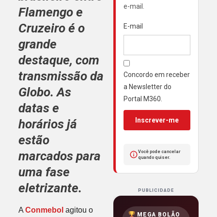
e-mail.
Flamengo
e
Cruzeiro
é o
E-mail
grande
destaque, com
transmissão da
Concordo em receber
a Newsletter do
Globo
. As
Portal M360.
datas e
Inscrever-me
horários já
estão
marcados para
Você pode cancelar
quando quiser.
uma fase
eletrizante.
PUBLICIDADE
A
Conmebol
agitou o
MEGA BOLÃO