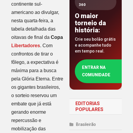
continente sul-
360
americano ao divulgar,
O maior
nesta quarta-feira, a
torneio da
tabela detalhada das
história:
oitavas de final da
Copa
Crie seu bolão grátis
e acompanhe tudo
Libertadores
. Com
em tempo real.
confrontos de tirar o
fôlego, a expectativa é
ENTRAR NA
máxima para a busca
COMUNIDADE
pela Glória Eterna. Entre
os gigantes brasileiros,
o sorteio reservou um
EDITORIAS
embate que já está
POPULARES
gerando enorme
repercussão e
Brasileirão
mobilização das