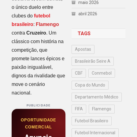
maio 2026
o único duelo entre
abril 2026
clubes do
futebol
brasileiro
:
Flamengo
contra
Cruzeiro
. Um
TAGS
clássico com história na
Apostas
competição, que
promete lances épicos e
Brasileirão Seire A
paixão inigualável,
CBF
Conmebol
dignos da rivalidade que
move o cenário
Copa do Mundo
nacional.
Departamento Médico
PUBLICIDADE
FIFA
Flamengo
OPORTUNIDADE
Futebol Brasileiro
COMERCIAL
Futebol Internacional