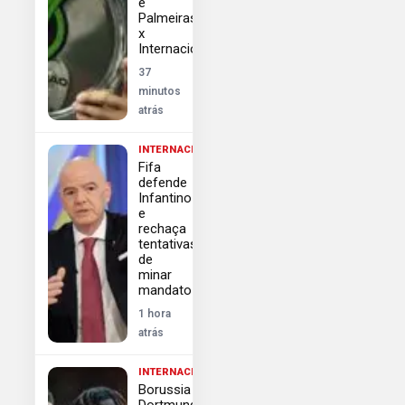
e
Palmeiras
x
Internacional
37
minutos
atrás
INTERNACIONAL
Fifa
defende
Infantino
e
rechaça
tentativas
de
minar
mandato
1 hora
atrás
INTERNACIONAL
Borussia
Dortmund