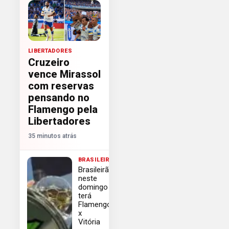
LIBERTADORES
Cruzeiro
vence Mirassol
com reservas
pensando no
Flamengo pela
Libertadores
35 minutos atrás
BRASILEIRÃO
Brasileirão
neste
domingo
terá
Flamengo
x
Vitória