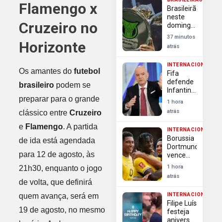
Flamengo
Flamengo x
Brasileirão
pela
neste
Libertadores
Cruzeiro no
domingo
terá
37 minutos
Flamengo
Horizonte
atrás
x Vitória
e
INTERNACIONAL
Palmeiras
Os amantes do
futebol
Fifa
x
defende
Internacional
brasileiro
podem se
Infantino
preparar para o grande
e
1 hora
rechaça
atrás
clássico entre
Cruzeiro
tentativas
de minar
e
Flamengo
. A partida
INTERNACIONAL
mandato
Borussia
de ida está agendada
Dortmund
para 12 de agosto, às
vence
Arsenal e
1 hora
21h30, enquanto o jogo
conquista
atrás
a
de volta, que definirá
Emirates
quem avança, será em
INTERNACIONAL
Cup
Filipe Luís
19 de agosto, no mesmo
festeja
aniversário