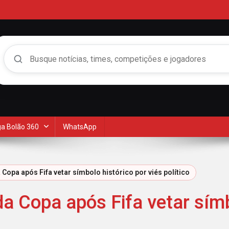
Buscar no Mengão 360
a Bolão 360
WhatsApp
Copa após Fifa vetar símbolo histórico por viés político
a Copa após Fifa vetar símb