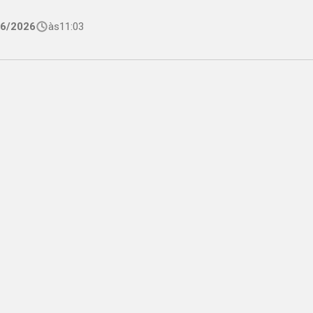
06/2026
às
11:03