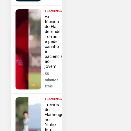
FLAMENGO
Ex-
técnico
do Fla
defende
Lorran
e pede
carinho
e
paciência
ao
jovem
55
minutos
atrás
FLAMENGO
Treinos
do
Flamengo
no
Ninho
têm