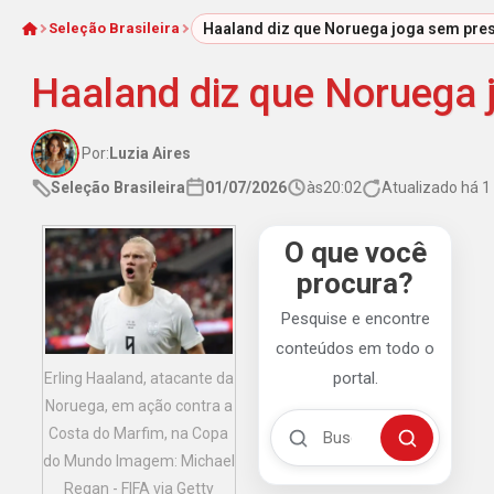
Seleção Brasileira
Haaland diz que Noruega joga sem pres
Início
Haaland diz que Noruega 
Por:
Luzia Aires
Seleção Brasileira
01/07/2026
às
20:02
Atualizado há 
O que você
procura?
Pesquise e encontre
conteúdos em todo o
portal.
Erling Haaland, atacante da
Noruega, em ação contra a
Buscar no Mengão 360
Costa do Marfim, na Copa
Buscar
do Mundo Imagem: Michael
Regan - FIFA via Getty