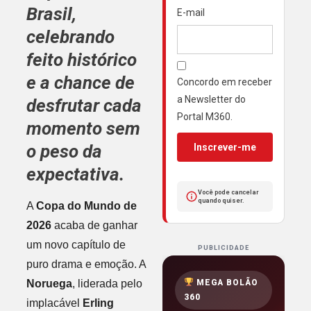
Brasil,
E-mail
celebrando
feito histórico
e a chance de
Concordo em receber
a Newsletter do
desfrutar cada
Portal M360.
momento sem
o peso da
Inscrever-me
expectativa.
Você pode cancelar
quando quiser.
A
Copa do Mundo de
2026
acaba de ganhar
um novo capítulo de
PUBLICIDADE
puro drama e emoção. A
Noruega
, liderada pelo
MEGA BOLÃO
360
implacável
Erling