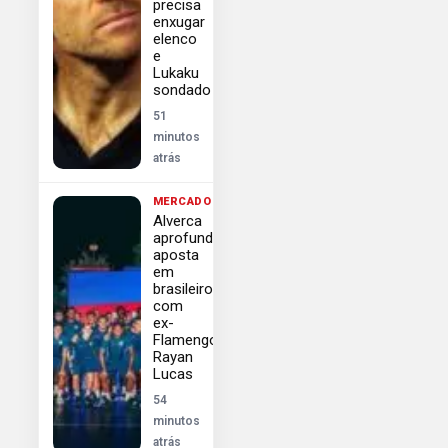
precisa
enxugar
elenco
e
Lukaku
sondado
51
minutos
atrás
MERCADO
Alverca
aprofunda
aposta
em
brasileiros
com
ex-
Flamengo
Rayan
Lucas
54
minutos
atrás