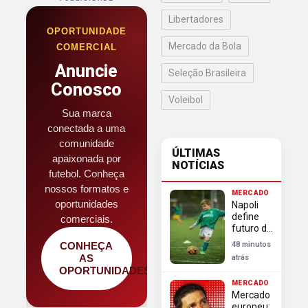
Libertadores
OPORTUNIDADE
Mercado da Bola
COMERCIAL
Anuncie
Seleção Brasileira
Conosco
Voleibol
Sua marca
conectada a uma
comunidade
ÚLTIMAS
apaixonada por
NOTÍCIAS
futebol. Conheça
nossos formatos e
MERCADO
oportunidades
Napoli
define
comerciais.
futuro de
Lukaku
CONHEÇA
48 minutos
para
AS
atrás
avançar
OPORTUNIDADES
por
MERCADO
Gabriel
Mercado
Jesus
europeu: