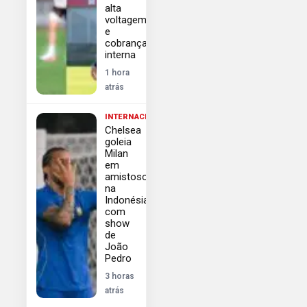
alta
voltagem
e
cobrança
interna
1 hora
atrás
INTERNACIONAL
Chelsea
goleia
Milan
em
amistoso
na
Indonésia
com
show
de
João
Pedro
3 horas
atrás