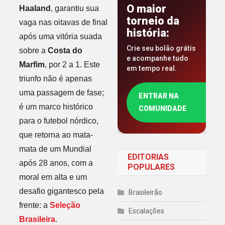
O maior
Haaland
, garantiu sua
torneio da
vaga nas oitavas de final
história:
após uma vitória suada
Crie seu bolão grátis
sobre a
Costa do
e acompanhe tudo
Marfim
, por 2 a 1. Este
em tempo real.
triunfo não é apenas
uma passagem de fase;
ENTRAR NA
é um marco histórico
COMUNIDADE
para o futebol nórdico,
que retorna ao mata-
mata de um Mundial
EDITORIAS
após 28 anos, com a
POPULARES
moral em alta e um
desafio gigantesco pela
Brasileirão
frente: a
Seleção
Escalações
Brasileira
.