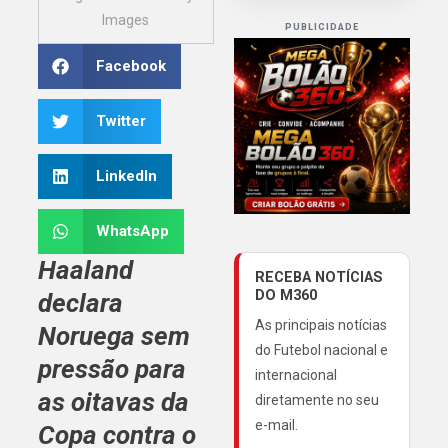
Images
PUBLICIDADE
Facebook
Twitter
LinkedIn
WhatsApp
Haaland
RECEBA NOTÍCIAS
DO M360
declara
As principais notícias
Noruega sem
do Futebol nacional e
pressão para
internacional
as oitavas da
diretamente no seu
e-mail.
Copa contra o