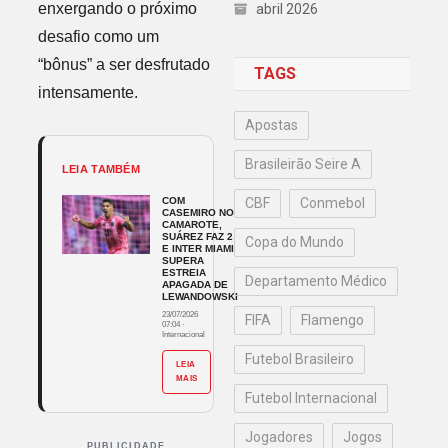
enxergando o próximo
abril 2026
desafio como um
“bônus” a ser desfrutado
TAGS
intensamente.
Apostas
Brasileirão Seire A
LEIA TAMBÉM
COM
CBF
Conmebol
CASEMIRO NO
CAMAROTE,
SUÁREZ FAZ 2
Copa do Mundo
E INTER MIAMI
SUPERA
ESTREIA
Departamento Médico
APAGADA DE
LEWANDOWSKI
23/07/2026
FIFA
Flamengo
07:04
·
Internacional
Futebol Brasileiro
LEIA
MAIS
Futebol Internacional
Jogadores
Jogos
PUBLICIDADE