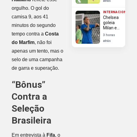
atrás
voltagem
orgulho. O gol do
e
INTERNACIONAL
cobrança
camisa 9, aos 41
Chelsea
interna
goleia
minutos do segundo
Milan em
amistoso
tempo contra a
Costa
3 horas
na
atrás
do Marfim
, não foi
Indonésia
com
apenas um tento, mas o
show de
João
selo de uma campanha
Pedro
de garra e superação.
“Bônus”
Contra a
Seleção
Brasileira
Em entrevista à
Fifa
, o