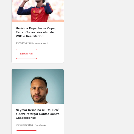
Herói da Espanha na Copa,
Ferran Torres vira alvo de
PSG e Real Madrid
21/07/2026 15:03
·
Internacional
LEIA MAIS
Neymar treina no CT Rei Pelé
e deve reforçar Santos contra
Chapecoense
21/07/2026 18:04
·
Brasileirão