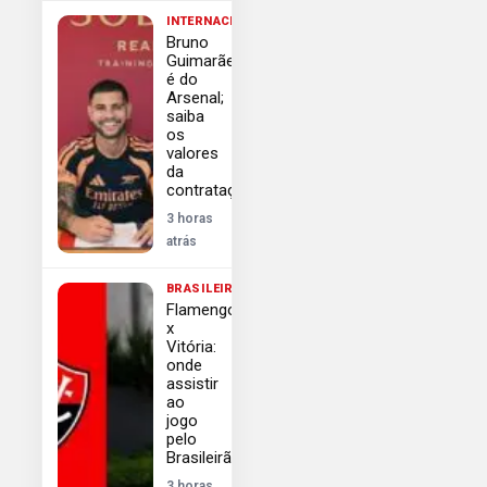
INTERNACIONAL
Bruno
Guimarães
é do
Arsenal;
saiba
os
valores
da
contratação
3 horas
atrás
BRASILEIRÃO
Flamengo
x
Vitória:
onde
assistir
ao
jogo
pelo
Brasileirão
3 horas