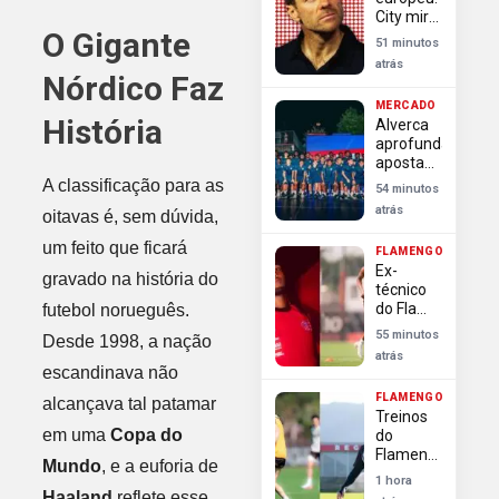
City mira
O Gigante
Enzo
51 minutos
Fernández,
atrás
Chelsea
Nórdico Faz
precisa
MERCADO
enxugar
História
Alverca
elenco e
aprofunda
Lukaku
aposta
sondado
em
A classificação para as
54 minutos
brasileiros
atrás
oitavas é, sem dúvida,
com ex-
Flamengo
um feito que ficará
FLAMENGO
Rayan
Ex-
Lucas
gravado na história do
técnico
do Fla
futebol norueguês.
defende
55 minutos
Desde 1998, a nação
Lorran e
atrás
pede
escandinava não
carinho e
FLAMENGO
alcançava tal patamar
paciência
Treinos
ao jovem
em uma
Copa do
do
Flamengo
Mundo
, e a euforia de
no Ninho
1 hora
têm alta
Haaland
reflete esse