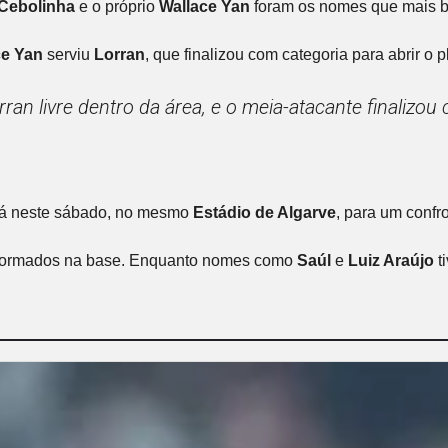
Cebolinha
e o próprio
Wallace Yan
foram os nomes que mais bu
ce Yan
serviu
Lorran
, que finalizou com categoria para abrir o p
rran livre dentro da área, e o meia-atacante finaliz
já neste sábado, no mesmo
Estádio de Algarve
, para um confr
tos formados na base. Enquanto nomes como
Saúl
e
Luiz Araújo
t