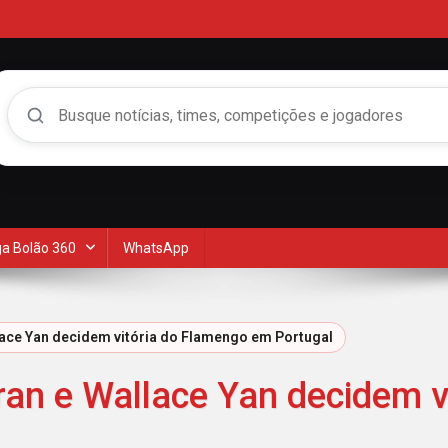
Buscar no Mengão 360
a Bolão 360
WhatsApp
lace Yan decidem vitória do Flamengo em Portugal
ran e Wallace Yan decidem 