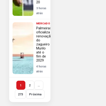
20
3 horas
atrás
MERCADO
Palmeiras
oficializa
renovação
do
zagueiro
Murilo
até o
fim de
2029
4 horas
atrás
1
2
…
273
Próxima