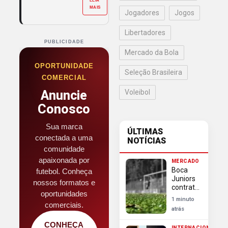
LEIA
MAIS
Jogadores
Jogos
Libertadores
PUBLICIDADE
Mercado da Bola
OPORTUNIDADE
Seleção Brasileira
COMERCIAL
Anuncie
Voleibol
Conosco
Sua marca
ÚLTIMAS
conectada a uma
NOTÍCIAS
comunidade
apaixonada por
MERCADO
Boca
futebol. Conheça
Juniors
nossos formatos e
contrata
oportunidades
Enner
1 minuto
comerciais.
Valencia,
atrás
ex-
Internacional,
CONHEÇA
INTERNACIONAL