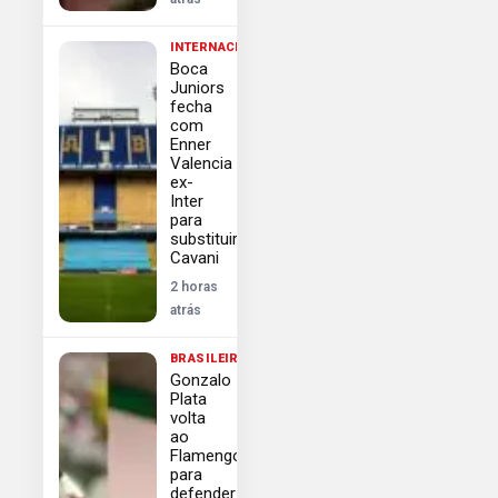
INTERNACIONAL
Boca
Juniors
fecha
com
Enner
Valencia
ex-
Inter
para
substituir
Cavani
2 horas
atrás
BRASILEIRÃO
Gonzalo
Plata
volta
ao
Flamengo
para
defender