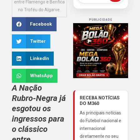
entre Flamengo e Benfica
no Troféu do Algarve.
PUBLICIDADE
Facebook
Twitter
LinkedIn
WhatsApp
A Nação
Rubro-Negra já
RECEBA NOTÍCIAS
DO M360
esgotou os
As principais notícias
ingressos para
do Futebol nacional e
o clássico
internacional
diretamente no seu
entre