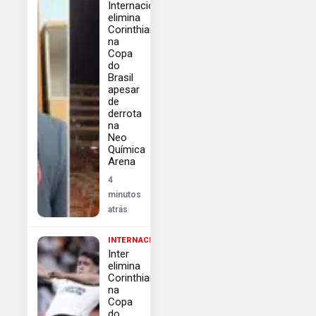
Internacional
elimina
Corinthians
na
Copa
do
Brasil
apesar
de
derrota
na
Neo
Química
Arena
4
minutos
atrás
INTERNACIONAL
Inter
elimina
Corinthians
na
Copa
do