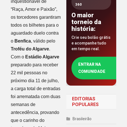
inquestionável de
360
“Raça, Amor e Paixão”,
O maior
os torcedores garantiram
torneio da
todos os bilhetes para o
história:
aguardado duelo contra
Crie seu bolão grátis
o
Benfica
, válido pelo
e acompanhe tudo
Troféu do Algarve
.
em tempo real.
Com o
Estádio Algarve
ENTRAR NA
preparado para receber
COMUNIDADE
22 mil pessoas no
próximo dia 11 de julho,
a carga total de entradas
foi arrematada com duas
EDITORIAS
POPULARES
semanas de
antecedência, provando
Brasileirão
que o carinho do