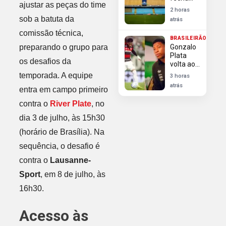
Libertadores
ajustar as peças do time
com
2 horas
Enner
sob a batuta da
atrás
Valencia
ex-Inter
comissão técnica,
BRASILEIRÃO
para
preparando o grupo para
Gonzalo
substituir
Plata
Cavani
os desafios da
volta ao
Flamengo
temporada. A equipe
3 horas
para
atrás
entra em campo primeiro
defender
liderança
contra o
River Plate
, no
no
ranking
dia 3 de julho, às 15h30
de
(horário de Brasília). Na
dribles
contra
sequência, o desafio é
Vitória
contra o
Lausanne-
Sport
, em 8 de julho, às
16h30.
Acesso às