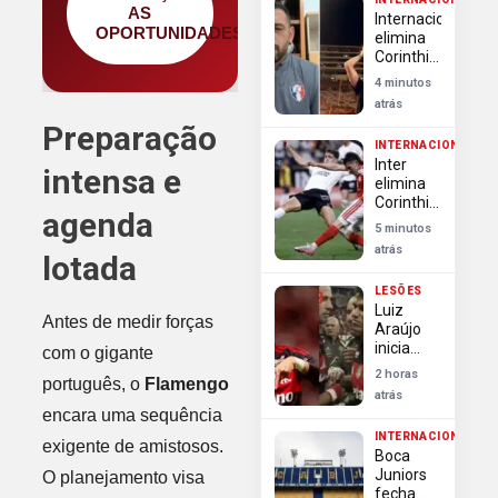
para
AS
Internacional
vaga de
OPORTUNIDADES
elimina
Cavani
Corinthians
na Copa
4 minutos
do Brasil
atrás
apesar
Preparação
de
INTERNACIONAL
derrota
Inter
na Neo
intensa e
elimina
Química
Corinthians
Arena
agenda
na Copa
5 minutos
do Brasil
atrás
lotada
e encerra
sonho do
LESÕES
bi
Luiz
Antes de medir forças
Araújo
inicia
com o gigante
transição
2 horas
português, o
Flamengo
e vira
atrás
esperança
encara uma sequência
do
INTERNACIONAL
Flamengo
exigente de amistosos.
Boca
para
Juniors
O planejamento visa
duelo na
fecha