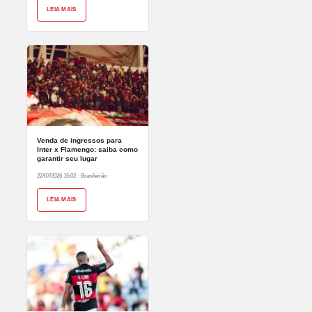
LEIA MAIS
Venda de ingressos para
Inter x Flamengo: saiba como
garantir seu lugar
22/07/2026 15:02
·
Brasileirão
LEIA MAIS