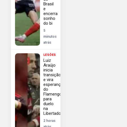
Brasil
e
encerra
sonho
do bi
5
minutos
atrás
LESÕES
Luiz
Araújo
inicia
transição
e vira
esperança
do
Flamengo
para
duelo
na
Libertadores
2 horas
atrás