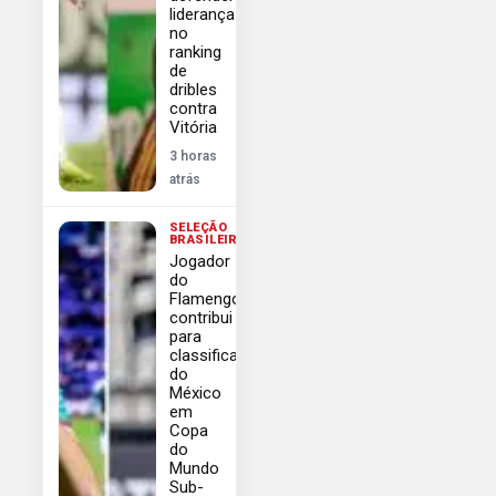
liderança
no
ranking
de
dribles
contra
Vitória
3 horas
atrás
SELEÇÃO
BRASILEIRA
Jogador
do
Flamengo
contribui
para
classificação
do
México
em
Copa
do
Mundo
Sub-