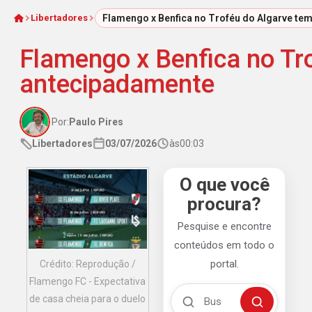
Libertadores
Flamengo x Benfica no Troféu do Algarve t
Início
Flamengo x Benfica no Tr
antecipadamente
Por:
Paulo Pires
Libertadores
03/07/2026
às
00:03
O que você
procura?
Pesquise e encontre
conteúdos em todo o
portal.
Crédito: Reprodução /
Flamengo FC - Expectativa
Buscar no Mengão 360
de casa cheia para o duelo
Buscar