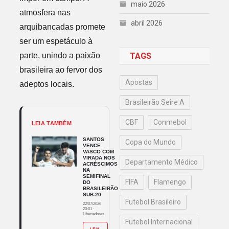
maio 2026
atmosfera nas
abril 2026
arquibancadas promete
ser um espetáculo à
parte, unindo a paixão
TAGS
brasileira ao fervor dos
Apostas
adeptos locais.
Brasileirão Seire A
CBF
Conmebol
LEIA TAMBÉM
SANTOS
Copa do Mundo
VENCE
VASCO COM
VIRADA NOS
Departamento Médico
ACRÉSCIMOS
NA
SEMIFINAL
FIFA
Flamengo
DO
BRASILEIRÃO
SUB-20
Futebol Brasileiro
22/07/2026
20:01
·
Libertadores
Futebol Internacional