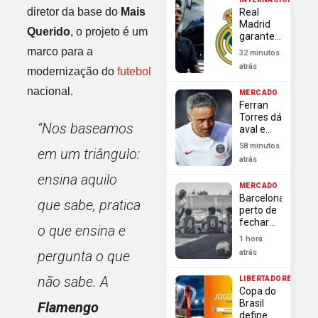
Flamengo
diretor da base do
Mais
Real
no
Madrid
Brasileirão
Querido
, o projeto é um
garante
Vini Jr do
marco para a
32 minutos
Flamengo
atrás
modernização do
futebol
com
novo
nacional.
MERCADO
contrato
Ferran
até 2032
Torres dá
“Nos baseamos
aval e
PSG
58 minutos
em um triângulo:
prepara
atrás
oferta
ensina aquilo
para
MERCADO
atender
Barcelona
pedido
que sabe, pratica
perto de
de Luis
fechar
Enrique
o que ensina e
com
1 hora
Rodri em
pergunta o que
atrás
reviravolta
sobre
não sabe. A
LIBERTADORES
Real
Copa do
Madrid
Brasil
Flamengo
define