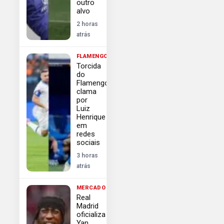
outro
alvo
2 horas
atrás
FLAMENGO
Torcida
do
Flamengo
clama
por
Luiz
Henrique
em
redes
sociais
3 horas
atrás
MERCADO
Real
Madrid
oficializa
Yan