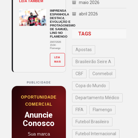
LEIA TAMBÉM
maio 2026
IMPRENSA
abril 2026
ESPANHOLA
DESTACA
EVOLUÇÃO E
PROTAGONISMO
DE SAMUEL
TAGS
LINO NO
FLAMENGO
20/07/2026
15:04
·
Flamengo
Apostas
LEIA
Brasileirão Seire A
MAIS
CBF
Conmebol
PUBLICIDADE
Copa do Mundo
OPORTUNIDADE
Departamento Médico
COMERCIAL
FIFA
Flamengo
Anuncie
Conosco
Futebol Brasileiro
Sua marca
Futebol Internacional