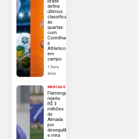
Brasil
define
últimos
classificados
às
quartas
com
Corinthians
e
Athletico
em
campo
1 hora
atrás
MERCADO
Flamengo
rejeita
R$ 3
milhões
de
Almada
por
desequilíbrio
e mira