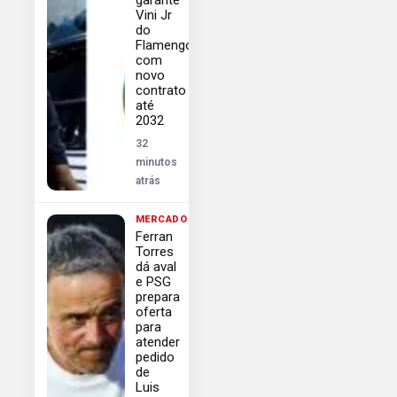
garante
Vini Jr
do
Flamengo
com
novo
contrato
até
2032
32
minutos
atrás
MERCADO
Ferran
Torres
dá aval
e PSG
prepara
oferta
para
atender
pedido
de
Luis