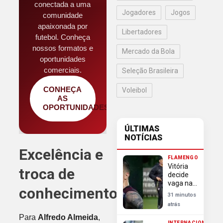
conectada a uma
Jogadores
Jogos
comunidade
apaixonada por
Libertadores
futebol. Conheça
nossos formatos e
Mercado da Bola
oportunidades
comerciais.
Seleção Brasileira
CONHEÇA
Voleibol
AS
OPORTUNIDADES
ÚLTIMAS
NOTÍCIAS
Excelência e
FLAMENGO
Vitória
troca de
decide
vaga na
conhecimentos
Copa do
31 minutos
Brasil
atrás
antes de
Para
Alfredo Almeida
,
encarar o
INTERNACIONAL