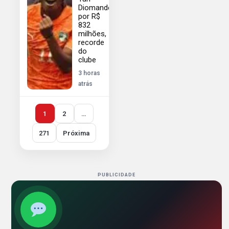
Diomande
por R$
832
milhões,
recorde
do
clube
3 horas
atrás
1
2
…
271
Próxima
PUBLICIDADE