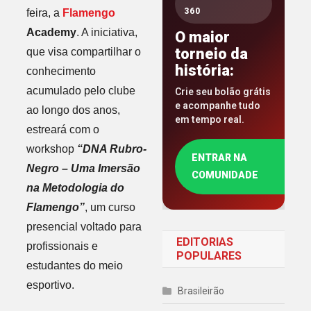
360
feira, a
Flamengo
Academy
. A iniciativa,
O maior
torneio da
que visa compartilhar o
história:
conhecimento
acumulado pelo clube
Crie seu bolão grátis
e acompanhe tudo
ao longo dos anos,
em tempo real.
estreará com o
workshop
“DNA Rubro-
ENTRAR NA
Negro – Uma Imersão
COMUNIDADE
na Metodologia do
Flamengo”
, um curso
presencial voltado para
EDITORIAS
profissionais e
POPULARES
estudantes do meio
esportivo.
Brasileirão