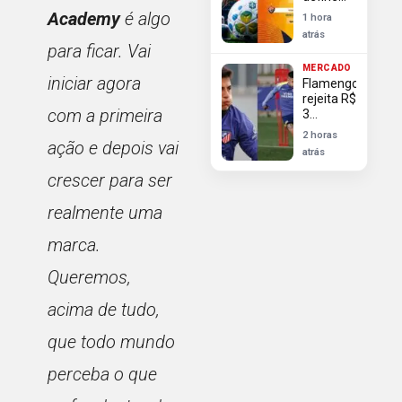
últimos
Academy
é algo
1 hora
classificados
atrás
às
para ficar. Vai
quartas
MERCADO
com
iniciar agora
Flamengo
Corinthians
rejeita R$
e
com a primeira
3
Athletico
milhões
em
2 horas
ação e depois vai
de
campo
atrás
Almada
por
crescer para ser
desequilíbrio
e mira
realmente uma
outro
alvo
marca.
Queremos,
acima de tudo,
que todo mundo
perceba o que