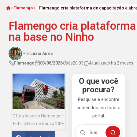
Flamengo
Flamengo cria plataforma de capacitação e abre
Início
Flamengo cria plataforma 
na base no Ninho
Por:
Luzia Aires
Flamengo
03/06/2026
às
20:03
Atualizado há 2 meses
O que você
procura?
Pesquise e encontre
conteúdos em todo o
portal.
CT da base do Flamengo —
Foto: Gilvan de Souza/CRF
Buscar no Mengão 360
Buscar