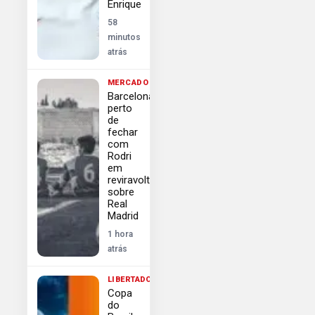
Enrique
58
minutos
atrás
MERCADO
Barcelona
perto
de
fechar
com
Rodri
em
reviravolta
sobre
Real
Madrid
1 hora
atrás
LIBERTADORES
Copa
do