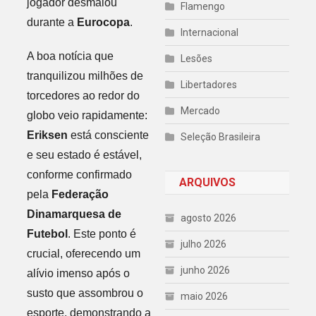
jogador desmaiou
Flamengo
durante a
Eurocopa
.
Internacional
A boa notícia que
Lesões
tranquilizou milhões de
Libertadores
torcedores ao redor do
Mercado
globo veio rapidamente:
Eriksen
está consciente
Seleção Brasileira
e seu estado é estável,
conforme confirmado
ARQUIVOS
pela
Federação
Dinamarquesa de
agosto 2026
Futebol
. Este ponto é
julho 2026
crucial, oferecendo um
junho 2026
alívio imenso após o
susto que assombrou o
maio 2026
esporte, demonstrando a