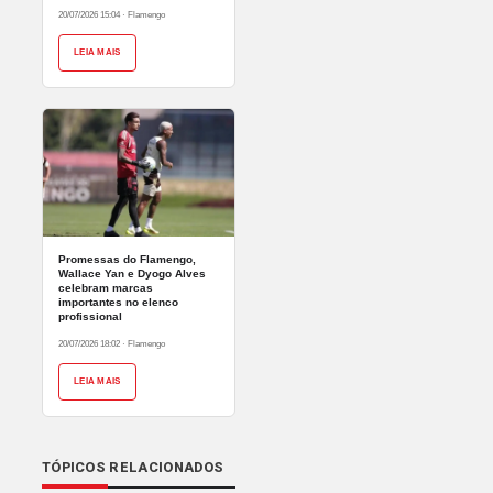
20/07/2026 15:04
·
Flamengo
LEIA MAIS
Promessas do Flamengo,
Wallace Yan e Dyogo Alves
celebram marcas
importantes no elenco
profissional
20/07/2026 18:02
·
Flamengo
LEIA MAIS
TÓPICOS RELACIONADOS