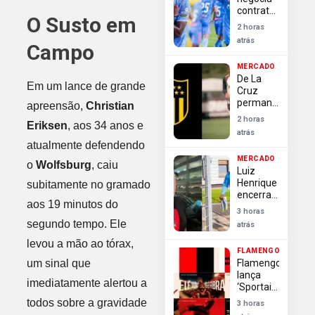
como
contratação
desrespeitosa
O Susto em
de Luiz
2 horas
Henrique
atrás
Campo
driblador
de elite
MERCADO
do
De La
futebol
Em um lance de grande
Cruz
russo
permanece
apreensão,
Christian
no
2 horas
Eriksen
, aos 34 anos e
Flamengo
atrás
após
atualmente defendendo
Peñarol
MERCADO
finalizar
o
Wolfsburg
, caiu
Luiz
negociações
Henrique
subitamente no gramado
encerra
aos 19 minutos do
negociação
3 horas
e não
segundo tempo. Ele
atrás
jogará no
Flamengo
levou a mão ao tórax,
FLAMENGO
um sinal que
Flamengo
lança
imediatamente alertou a
‘Sportainment’
e
todos sobre a gravidade
3 horas
moderniza