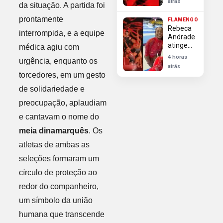
atrás
da situação. A partida foi
marca e
negócios
prontamente
FLAMENGO
Rebeca
interrompida, e a equipe
Andrade
atinge
médica agiu com
maior
4 horas
urgência, enquanto os
nota
atrás
mundial
torcedores, em um gesto
e
Flamengo
de solidariedade e
celebra
preocupação, aplaudiam
hexa na
ginástica
e cantavam o nome do
meia dinamarquês
. Os
atletas de ambas as
seleções formaram um
círculo de proteção ao
redor do companheiro,
um símbolo da união
humana que transcende