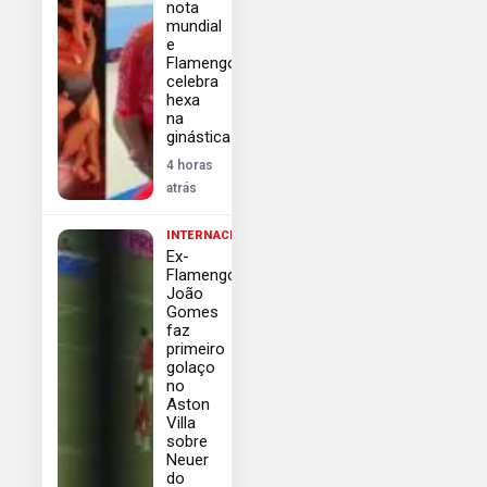
nota
mundial
e
Flamengo
celebra
hexa
na
ginástica
4 horas
atrás
INTERNACIONAL
Ex-
Flamengo
João
Gomes
faz
primeiro
golaço
no
Aston
Villa
sobre
Neuer
do