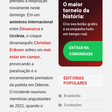
prendeu a respiração
O maior
novamente neste
torneio da
domingo. Em um
história:
amistoso internacional
Crie seu bolão grátis
entre
Dinamarca
e
e acompanhe tudo
em tempo real.
Ucrânia
, o craque
dinamarquês
Christian
ENTRAR NA
Eriksen
sofreu um
mal-
COMUNIDADE
estar em campo
,
provocando a
paralisação e o
encerramento prematuro
EDITORIAS
POPULARES
da partida em Odense.
O incidente reavivou
Brasileirão
memórias angustiantes
Escalações
de 2021, quando o