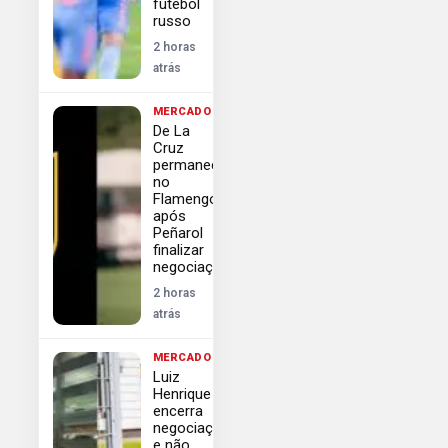
futebol
russo
2 horas
atrás
MERCADO
De La
Cruz
permanece
no
Flamengo
após
Peñarol
finalizar
negociações
2 horas
atrás
MERCADO
Luiz
Henrique
encerra
negociação
e não