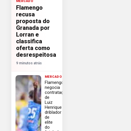
MERCADO
Flamengo
recusa
proposta do
Granada por
Lorran e
classifica
oferta como
desrespeitosa
9 minutos atrás
MERCADO
Flamengo
negocia
contratação
de
Luiz
Henrique
driblador
de
elite
do