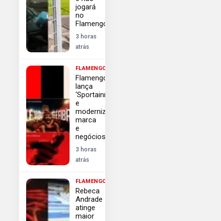
jogará
no
Flamengo
3 horas
atrás
FLAMENGO
Flamengo
lança
‘Sportainment’
e
moderniza
marca
e
negócios
3 horas
atrás
FLAMENGO
Rebeca
Andrade
atinge
maior