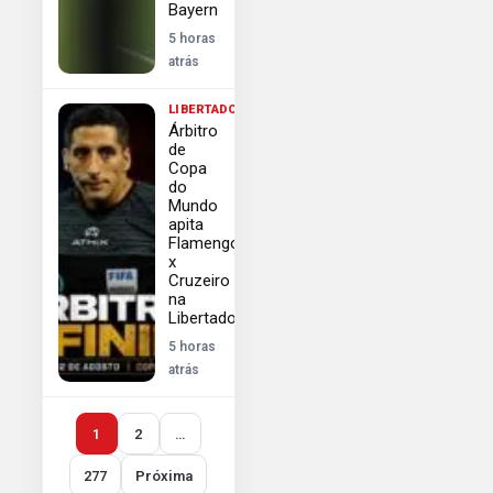
Bayern
5 horas
atrás
LIBERTADORES
Árbitro
de
Copa
do
Mundo
apita
Flamengo
x
Cruzeiro
na
Libertadores
5 horas
atrás
1
2
…
277
Próxima