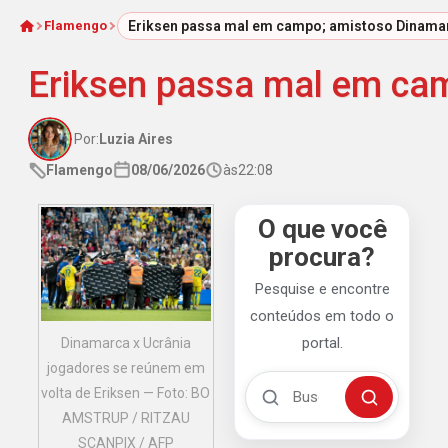
Flamengo
Eriksen passa mal em campo; amistoso Dinamar
Início
Eriksen passa mal em cam
Por:
Luzia Aires
Flamengo
08/06/2026
às
22:08
O que você
procura?
Pesquise e encontre
conteúdos em todo o
portal.
Dinamarca x Ucrânia
jogadores se reúnem em
Buscar no Mengão 360
volta de Eriksen — Foto: BO
Buscar
AMSTRUP / RITZAU
SCANPIX / AFP