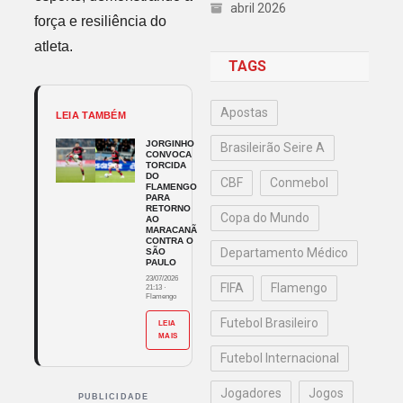
abril 2026
força e resiliência do
atleta.
TAGS
Apostas
LEIA TAMBÉM
JORGINHO
Brasileirão Seire A
CONVOCA
TORCIDA
DO
CBF
Conmebol
FLAMENGO
PARA
RETORNO
Copa do Mundo
AO
MARACANÃ
CONTRA O
Departamento Médico
SÃO
PAULO
23/07/2026
FIFA
Flamengo
21:13
·
Flamengo
Futebol Brasileiro
LEIA
MAIS
Futebol Internacional
Jogadores
Jogos
PUBLICIDADE