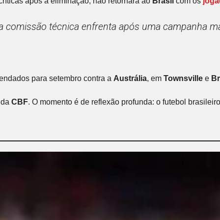
 críticas após a eliminação, não retornará ao
Brasil
com os
joga
 a comissão técnica enfrenta após uma campanha ma
endados para setembro contra a
Austrália
, em
Townsville
e
Br
s da
CBF
. O momento é de reflexão profunda: o futebol brasilei