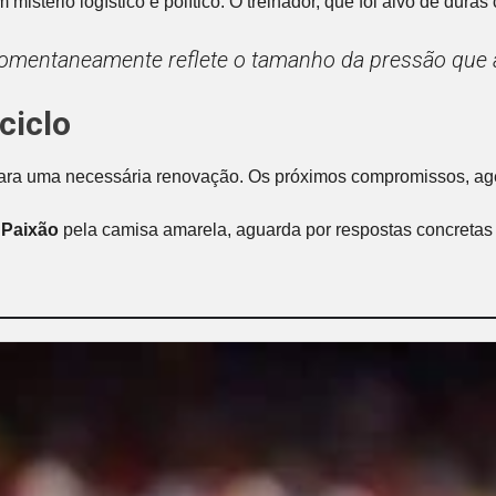
istério logístico e político. O treinador, que foi alvo de duras
 momentaneamente reflete o tamanho da pressão que
ciclo
ara uma necessária renovação. Os próximos compromissos, ag
 Paixão
pela camisa amarela, aguarda por respostas concreta