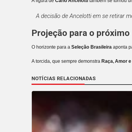
A figura de
Carlo Ancelotti
também se tornou um m
A decisão de Ancelotti em se retirar
Projeção para o próximo 
O horizonte para a
Seleção Brasileira
aponta p
A torcida, que sempre demonstra
Raça, Amor e
NOTÍCIAS RELACIONADAS