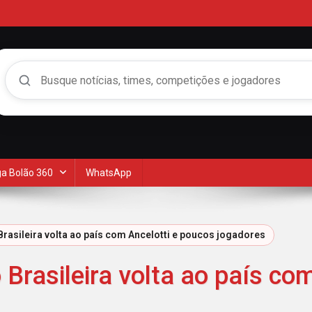
Buscar no Mengão 360
a Bolão 360
WhatsApp
rasileira volta ao país com Ancelotti e poucos jogadores
Brasileira volta ao país co