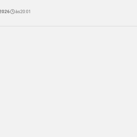
2026
às
20:01